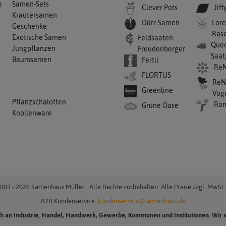
e
Samen-Sets
Clever Pots
Jiff
Kräutersamen
Dürr-Samen
Lore
Geschenke
Ras
Exotische Samen
Feldsaaten
Qued
Jungpflanzen
Freudenberger
Saat
Baumsamen
Fertil
ReN
FLORTUS
ReN
Greenline
Vog
Pflanzschalotten
Ro
Grüne Oase
Knollenware
003 - 2026 Samenhaus Müller | Alle Rechte vorbehalten. Alle Preise zzgl. MwSt. 
B2B Kundenservice:
kundenservice@samenhaus.de
ich an Industrie, Handel, Handwerk, Gewerbe, Kommunen und Institutionen. Wir s