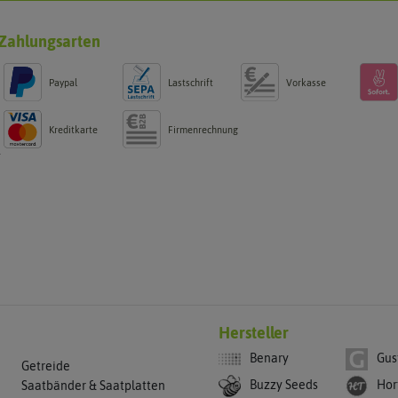
Zahlungsarten
Paypal
Lastschrift
Vorkasse
Kreditkarte
Firmenrechnung
g
Hersteller
Benary
Gus
Getreide
Buzzy Seeds
Hor
Saatbänder & Saatplatten