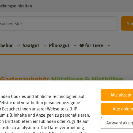
ackungseinheiten
Su
ubehör
Saatgut
Pflanzgut
❤️ für Tiere
 Gartenzubehör
Nützlinge & Nisthilfen
Alle akzept
enden Cookies und ähnliche Technologien auf
Website und verarbeiten personenbezogene
den in Nützlinge & Nisthilfen
 Besucher:innen unserer Webseite (z.B. IP-
Alle ableh
 um z.B. Inhalte und Anzeigen zu personalisieren,
n Drittanbietern einzubinden oder Zugriffe auf
Auswahl akze
bsite zu analysieren. Die Datenverarbeitung