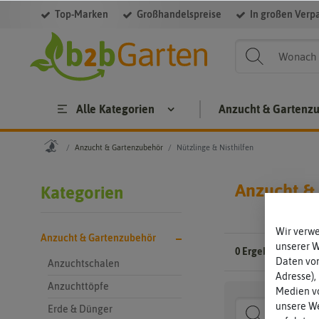
Top-Marken
Großhandelspreise
In großen Verp
Filter
Alle Kategorien
Anzucht & Gartenz
Anzucht & Gartenzubehör
Nützlinge & Nisthilfen
Anzucht &
Kategorien
Wir verw
Anzucht & Gartenzubehör
unserer 
0 Ergebnisse
Gefun
Daten von
Anzuchtschalen
Adresse),
Anzuchttöpfe
Medien vo
unsere We
Erde & Dünger