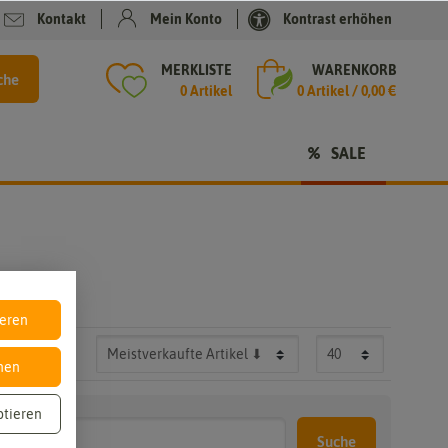
Kontakt
Mein Konto
Kontrast erhöhen
MERKLISTE
WARENKORB
che
0 Artikel
0
Artikel /
0,00 €
SALE
ieren
nen
ptieren
Suche