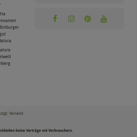
y
tta
ensamen
linburger
gut
atura
atura
elwelt
mberg
zzgl. Versand.
chließen keine Verträge mit Verbrauchern.