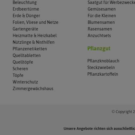
Beleuchtung
Saatgut für Werbezweck
Erdbeertürme
Gemüsesamen
Erde & Dünger
Für die Kleinen
Folien, Vliese und Netze
Blumensamen
Gartengeräte
Rasensamen
Heizmatte & Heizkabel
Anzuchtsets
Nützlinge & Nisthilfen
Pflanzgut
Pflanzenetiketten
Quelltabletten
Pflanzknoblauch
Quelltöpfe
Steckzwiebeln
Scheren
Pflanzkartoffeln
Töpfe
Winterschutz
Zimmergewächshaus
© Copyright 2
Unsere Angebote richten sich ausschließl