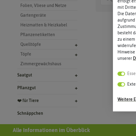
erfolgt e
Folien, Vliese und Netze
mit Dritt
Die Daten
Gartengeräte
aufgrund 
Heizmatten & Heizkabel
Zustimmun
besteht d
Pflanzenetiketten
zu einem 
Quelltöpfe
widerrufe
Hinweise
Töpfe
unserer
D
Zimmergewächshaus
Esse
Saatgut
Exte
Pflanzgut
Weitere E
❤️ für Tiere
Schnäppchen
Alle Informationen im Überblick