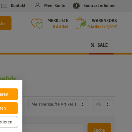
Kontakt
Mein Konto
Kontrast erhöhen
MERKLISTE
WARENKORB
che
0 Artikel
0
Artikel /
0,00 €
SALE
behör
ieren
nen
ptieren
Suche