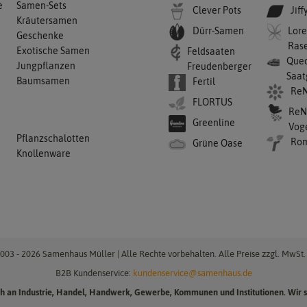
e
Samen-Sets
Clever Pots
Jiff
Kräutersamen
Dürr-Samen
Lore
Geschenke
Ras
Exotische Samen
Feldsaaten
Qued
Jungpflanzen
Freudenberger
Saat
Baumsamen
Fertil
ReN
FLORTUS
ReN
Greenline
Vog
Pflanzschalotten
Ro
Grüne Oase
Knollenware
003 - 2026 Samenhaus Müller | Alle Rechte vorbehalten. Alle Preise zzgl. MwSt. 
B2B Kundenservice:
kundenservice@samenhaus.de
ich an Industrie, Handel, Handwerk, Gewerbe, Kommunen und Institutionen. Wir s