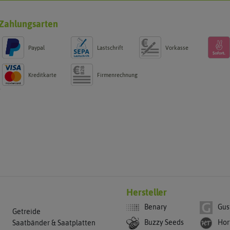
Zahlungsarten
Paypal
Lastschrift
Vorkasse
Kreditkarte
Firmenrechnung
g
Hersteller
Benary
Gus
Getreide
Buzzy Seeds
Hor
Saatbänder & Saatplatten