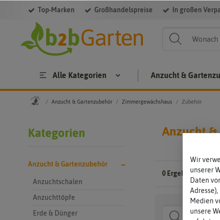
Top-Marken
Großhandelspreise
In großen Verp
Filter
Alle Kategorien
Anzucht & Gartenz
Anzucht & Gartenzubehör
Zimmergewächshaus
Zubehör
Anzucht &
Kategorien
Wir verw
Anzucht & Gartenzubehör
unserer 
0 Ergebnisse
Gefun
Daten von
Anzuchtschalen
Adresse),
Anzuchttöpfe
Medien vo
unsere We
Erde & Dünger