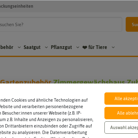
ackungseinheiten
Su
ubehör
Saatgut
Pflanzgut
❤️ für Tiere
 Gartenzubehör
Zimmergewächshaus Zu
Alle akzept
enden Cookies und ähnliche Technologien auf
Website und verarbeiten personenbezogene
den in Zubehör
 Besucher:innen unserer Webseite (z.B. IP-
Alle ableh
 um z.B. Inhalte und Anzeigen zu personalisieren,
n Drittanbietern einzubinden oder Zugriffe auf
Auswahl akze
bsite zu analysieren. Die Datenverarbeitung