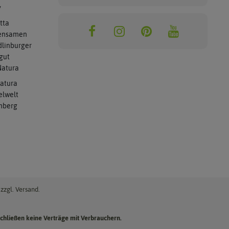
y
tta
ensamen
linburger
gut
atura
atura
elwelt
mberg
zzgl. Versand.
chließen keine Verträge mit Verbrauchern.