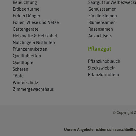
Beleuchtung
Saatgut für Werbezweck
Erdbeertürme
Gemüsesamen
Erde & Dünger
Für die Kleinen
Folien, Vliese und Netze
Blumensamen
Gartengeräte
Rasensamen
Heizmatte & Heizkabel
Anzuchtsets
Nützlinge & Nisthilfen
Pflanzgut
Pflanzenetiketten
Quelltabletten
Pflanzknoblauch
Quelltöpfe
Steckzwiebeln
Scheren
Pflanzkartoffeln
Töpfe
Winterschutz
Zimmergewächshaus
© Copyright 2
Unsere Angebote richten sich ausschließl