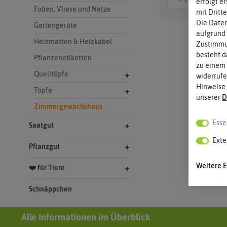
erfolgt e
Folien, Vliese und Netze
mit Dritt
Die Daten
Gartengeräte
aufgrund 
Heizmatten & Heizkabel
Zustimmun
besteht d
Pflanzenetiketten
zu einem 
Quelltöpfe
widerrufe
Hinweise
Töpfe
unserer
D
Zimmergewächshaus
Esse
Saatgut
Exte
Pflanzgut
Weitere E
❤️ für Tiere
Schnäppchen
Alle Informationen im Überblick