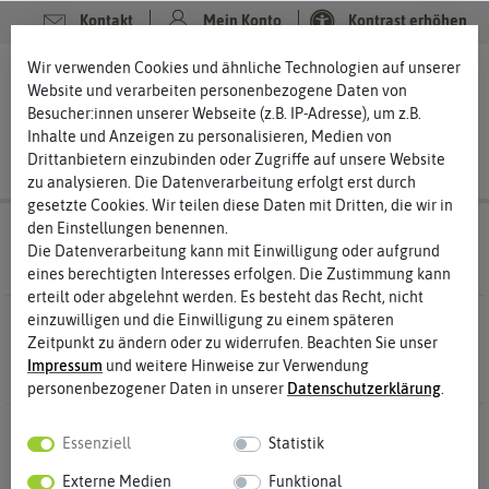
Kontakt
Mein Konto
Kontrast erhöhen
Filter
Wir verwenden Cookies und ähnliche Technologien auf unserer
0
0
Website und verarbeiten personenbezogene Daten von
Besucher:innen unserer Webseite (z.B. IP-Adresse), um z.B.
Inhalte und Anzeigen zu personalisieren, Medien von
Drittanbietern einzubinden oder Zugriffe auf unsere Website
zu analysieren. Die Datenverarbeitung erfolgt erst durch
gesetzte Cookies. Wir teilen diese Daten mit Dritten, die wir in
den Einstellungen benennen.
❤️ für Tiere
Vögel Vogelhäuser
Die Datenverarbeitung kann mit Einwilligung oder aufgrund
eines berechtigten Interesses erfolgen. Die Zustimmung kann
erteilt oder abgelehnt werden. Es besteht das Recht, nicht
einzuwilligen und die Einwilligung zu einem späteren
1 Ergebnisse
Gefunden in Vogelhäuser
Zeitpunkt zu ändern oder zu widerrufen. Beachten Sie unser
Impressum
und weitere Hinweise zur Verwendung
personenbezogener Daten in unserer
Daten­schutz­erklärung
.
Essenziell
Statistik
Externe Medien
Funktional