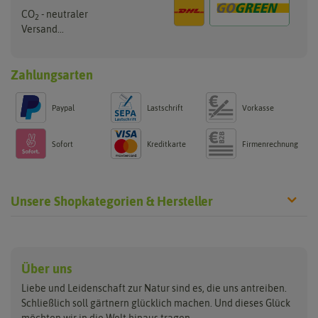
CO
- neutraler
2
Versand...
Zahlungsarten
Paypal
Lastschrift
Vorkasse
Sofort
Kreditkarte
Firmenrechnung
Unsere Shopkategorien & Hersteller
Anzucht & Gartenzubehör
Saatgut
Hersteller
Anzuchtschalen
Blumenwiese
Über uns
Benary
Fertil
Anzuchttöpfe
Getreide
Liebe und Leidenschaft zur Natur sind es, die uns antreiben.
Beleuchtung
Keimsprossen
Buzzy Seeds
FLORTUS
Schließlich soll gärtnern glücklich machen. Und dieses Glück
Erdbeertürme
Saatbänder & Saatplatten
möchten wir in die Welt hinaus tragen.