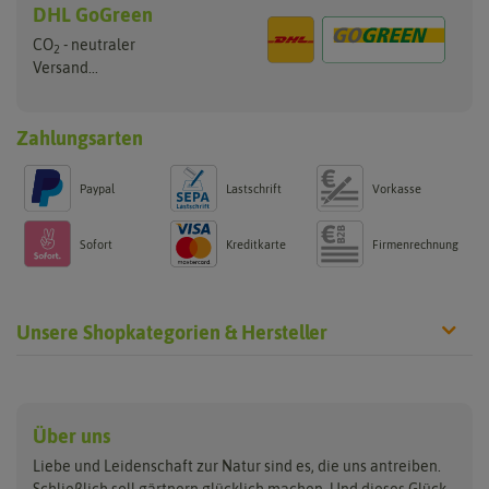
DHL GoGreen
CO
- neutraler
2
Versand...
Zahlungsarten
Paypal
Lastschrift
Vorkasse
Sofort
Kreditkarte
Firmenrechnung
Unsere Shopkategorien & Hersteller
Anzucht & Gartenzubehör
Saatgut
Hersteller
Anzuchtschalen
Blumenwiese
Über uns
Benary
Fertil
Anzuchttöpfe
Getreide
Liebe und Leidenschaft zur Natur sind es, die uns antreiben.
Beleuchtung
Keimsprossen
Buzzy Seeds
FLORTUS
Schließlich soll gärtnern glücklich machen. Und dieses Glück