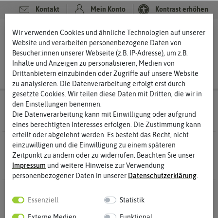
Kontakt
Mein Konto
Kontrast erhöhen
Filter
0
0
Wir verwenden Cookies und ähnliche Technologien auf unserer
Website und verarbeiten personenbezogene Daten von
Besucher:innen unserer Webseite (z.B. IP-Adresse), um z.B.
Inhalte und Anzeigen zu personalisieren, Medien von
Drittanbietern einzubinden oder Zugriffe auf unsere Website
zu analysieren. Die Datenverarbeitung erfolgt erst durch
gesetzte Cookies. Wir teilen diese Daten mit Dritten, die wir in
Saatgut
Blumensamen Kornblumensamen
den Einstellungen benennen.
Die Datenverarbeitung kann mit Einwilligung oder aufgrund
eines berechtigten Interesses erfolgen. Die Zustimmung kann
erteilt oder abgelehnt werden. Es besteht das Recht, nicht
4 Ergebnisse
Gefunden in Kornblumensamen
einzuwilligen und die Einwilligung zu einem späteren
Zeitpunkt zu ändern oder zu widerrufen. Beachten Sie unser
Impressum
und weitere Hinweise zur Verwendung
personenbezogener Daten in unserer
Daten­schutz­erklärung
.
Essenziell
Statistik
Externe Medien
Funktional