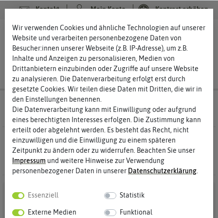
Kontakt
Mein Konto
Kontrast erhöhen
Filter
Wir verwenden Cookies und ähnliche Technologien auf unserer
0
0
Website und verarbeiten personenbezogene Daten von
Besucher:innen unserer Webseite (z.B. IP-Adresse), um z.B.
Inhalte und Anzeigen zu personalisieren, Medien von
Drittanbietern einzubinden oder Zugriffe auf unsere Website
zu analysieren. Die Datenverarbeitung erfolgt erst durch
gesetzte Cookies. Wir teilen diese Daten mit Dritten, die wir in
den Einstellungen benennen.
Saatgut
Gemüsesamen Selleriesamen
Die Datenverarbeitung kann mit Einwilligung oder aufgrund
eines berechtigten Interesses erfolgen. Die Zustimmung kann
erteilt oder abgelehnt werden. Es besteht das Recht, nicht
0 Ergebnisse
Gefunden in Selleriesamen
einzuwilligen und die Einwilligung zu einem späteren
Zeitpunkt zu ändern oder zu widerrufen. Beachten Sie unser
Impressum
und weitere Hinweise zur Verwendung
personenbezogener Daten in unserer
Daten­schutz­erklärung
.
Essenziell
Statistik
Externe Medien
Funktional