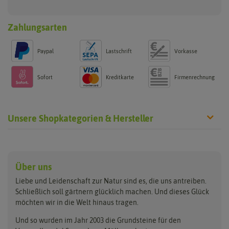
Zahlungsarten
Paypal
Lastschrift
Vorkasse
Sofort
Kreditkarte
Firmenrechnung
Unsere Shopkategorien & Hersteller
Anzucht & Gartenzubehör
Saatgut
Hersteller
Anzuchtschalen
Blumenwiese
Über uns
Benary
Fertil
Anzuchttöpfe
Getreide
Liebe und Leidenschaft zur Natur sind es, die uns antreiben.
Beleuchtung
Keimsprossen
Buzzy Seeds
FLORTUS
Schließlich soll gärtnern glücklich machen. Und dieses Glück
Erdbeertürme
Saatbänder & Saatplatten
möchten wir in die Welt hinaus tragen.
Clever Pots
Greenline
Erde & Dünger
Saatgut für Werbezwecke
Folien, Vliese und Netze
Samen-Sets
Und so wurden im Jahr 2003 die Grundsteine für den
Dürr-Samen
Grüne Oase