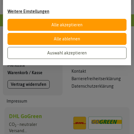
Weitere Einstellungen
Alle Informationen im Überblick
Alle akzeptieren
Alle ablehnen
Info
Mein Konto
Kataloge
Anmelden
Auswahl akzeptieren
Zahlung + Versand
Registrieren
AGB
Merkliste
Kontakt
Warenkorb
/
Kasse
Barrierefreiheitserklärung
Vertrag widerrufen
Datenschutzerklärung
Impressum
DHL GoGreen
CO
- neutraler
2
Versand...