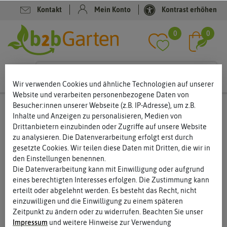
Kontakt
Mein Konto
Kontrast erhöhen
Filter
0
0
Wir verwenden Cookies und ähnliche Technologien auf unserer
Website und verarbeiten personenbezogene Daten von
Besucher:innen unserer Webseite (z.B. IP-Adresse), um z.B.
Saatgut
Keimsprossen
Inhalte und Anzeigen zu personalisieren, Medien von
Drittanbietern einzubinden oder Zugriffe auf unsere Website
Keimsprossen Saatgut - der gesunde Trend nicht nur
für den Winter
zu analysieren. Die Datenverarbeitung erfolgt erst durch
gesetzte Cookies. Wir teilen diese Daten mit Dritten, die wir in
Saatgut für Keimsprossen wird immer beliebter. Inzwischen
den Einstellungen benennen.
haben viele Menschen das gesunde Superfood für sich entdeckt
Die Datenverarbeitung kann mit Einwilligung oder aufgrund
und möchten es in den eigenen vier Wänden anziehen. Gerade
eines berechtigten Interesses erfolgen. Die Zustimmung kann
im Winter sind Keimsprossen eine gute und vor allem vitamin-
erteilt oder abgelehnt werden. Es besteht das Recht, nicht
und nährstoffreiche Ergänzung zum Ernährungsplan. Aber auch
einzuwilligen und die Einwilligung zu einem späteren
zu anderen Jahreszeiten werden die kleinen, knackigen
Zeitpunkt zu ändern oder zu widerrufen. Beachten Sie unser
Keimsprossen gern gegessen. Ein umfangreiches Sortiment
Impressum
und weitere Hinweise zur Verwendung