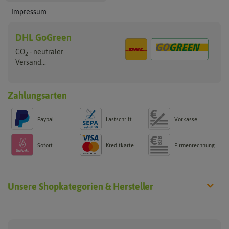
Impressum
DHL GoGreen
CO
- neutraler
2
Versand...
Zahlungsarten
Paypal
Lastschrift
Vorkasse
Sofort
Kreditkarte
Firmenrechnung
Unsere Shopkategorien & Hersteller
Anzucht & Gartenzubehör
Saatgut
Hersteller