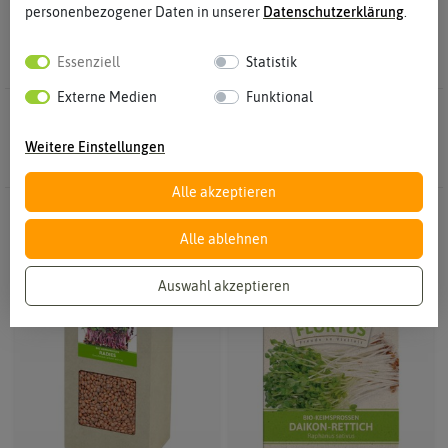
ermöglicht Ihren Kunden, die Keimsprossen nach Herzenslust zu
personenbezogener Daten in unserer
Daten­schutz­erklärung
.
testen.
Essenziell
Statistik
Externe Medien
Funktional
39 Ergebnisse
Gefunden in Keimsprossen
Weitere Einstellungen
Alle akzeptieren
-50%
-50%
Alle ablehnen
Auswahl akzeptieren