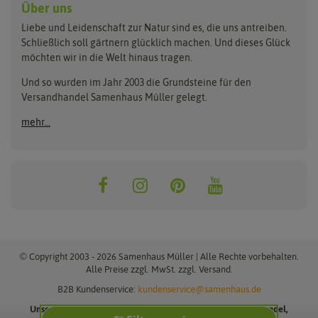
Anzuchtschalen
Blumenwiese
Über uns
Benary
Fertil
Anzuchttöpfe
Getreide
Liebe und Leidenschaft zur Natur sind es, die uns antreiben.
Beleuchtung
Keimsprossen
Buzzy Seeds
FLORTUS
Schließlich soll gärtnern glücklich machen. Und dieses Glück
Erdbeertürme
Saatbänder & Saatplatten
möchten wir in die Welt hinaus tragen.
Clever Pots
Greenline
Erde & Dünger
Saatgut für Werbezwecke
Folien, Vliese und Netze
Samen-Sets
Und so wurden im Jahr 2003 die Grundsteine für den
Dürr-Samen
Grüne Oase
Versandhandel Samenhaus Müller gelegt.
Gartengeräte
Gemüsesamen
Feldsaaten Freudenberger
Heizmatte & Heizkabel
Kräutersamen
mehr...
Nützlinge & Nisthilfen
Für die Kleinen
Gusta Garden
Quedlinburger Saatgut
Pflanzenetiketten
Geschenke
Hortitops
ReNatura
Quelltabletten
Blumensamen
Quelltöpfe
Exotische Samen
Jiffy
ReNatura Vogelwelt
Scheren
Rasensamen
Loretta Rasensamen
Romberg
Töpfe
Jungpflanzen
Winterschutz
Anzuchtsets
Zimmergewächshaus
Baumsamen
© Copyright 2003 - 2026 Samenhaus Müller | Alle Rechte vorbehalten.
Pflanzgut
Alle Preise zzgl. MwSt. zzgl. Versand.
B2B Kundenservice:
kundenservice@samenhaus.de
Pflanzknoblauch
Unsere Angebote richten sich ausschließlich an Industrie, Handel,
Pflanzschalotten