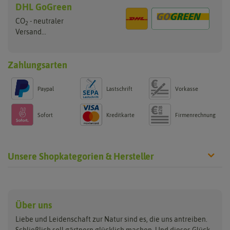
DHL GoGreen
CO
- neutraler
2
Versand...
Zahlungsarten
Paypal
Lastschrift
Vorkasse
Sofort
Kreditkarte
Firmenrechnung
Unsere Shopkategorien & Hersteller
Anzucht & Gartenzubehör
Saatgut
Hersteller
Anzuchtschalen
Blumenwiese
Über uns
Benary
Fertil
Anzuchttöpfe
Getreide
Liebe und Leidenschaft zur Natur sind es, die uns antreiben.
Beleuchtung
Keimsprossen
Buzzy Seeds
FLORTUS
Schließlich soll gärtnern glücklich machen. Und dieses Glück