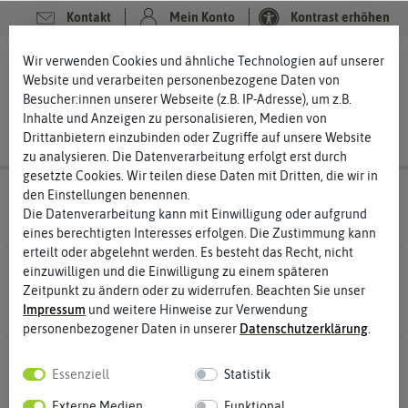
Kontakt
Mein Konto
Kontrast erhöhen
Filter
0
0
Wir verwenden Cookies und ähnliche Technologien auf unserer
Website und verarbeiten personenbezogene Daten von
Besucher:innen unserer Webseite (z.B. IP-Adresse), um z.B.
Inhalte und Anzeigen zu personalisieren, Medien von
Drittanbietern einzubinden oder Zugriffe auf unsere Website
zu analysieren. Die Datenverarbeitung erfolgt erst durch
gesetzte Cookies. Wir teilen diese Daten mit Dritten, die wir in
Saatgut
Kräutersamen Basilikumsamen
den Einstellungen benennen.
Die Datenverarbeitung kann mit Einwilligung oder aufgrund
eines berechtigten Interesses erfolgen. Die Zustimmung kann
erteilt oder abgelehnt werden. Es besteht das Recht, nicht
3 Ergebnisse
Gefunden in Basilikumsamen
einzuwilligen und die Einwilligung zu einem späteren
Zeitpunkt zu ändern oder zu widerrufen. Beachten Sie unser
Impressum
und weitere Hinweise zur Verwendung
personenbezogener Daten in unserer
Daten­schutz­erklärung
.
-50%
-50%
Essenziell
Statistik
Externe Medien
Funktional