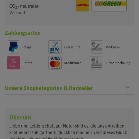
CO
- neutraler
2
Versand...
Zahlungsarten
Paypal
Lastschrift
Vorkasse
Sofort
Kreditkarte
Firmenrechnung
Unsere Shopkategorien & Hersteller
Anzucht & Gartenzubehör
Saatgut
Hersteller
Anzuchtschalen
Blumenwiese
Über uns
Benary
Fertil
Anzuchttöpfe
Getreide
Liebe und Leidenschaft zur Natur sind es, die uns antreiben.
Beleuchtung
Keimsprossen
Buzzy Seeds
FLORTUS
Schließlich soll gärtnern glücklich machen. Und dieses Glück
Erdbeertürme
Saatbänder & Saatplatten
möchten wir in die Welt hinaus tragen.