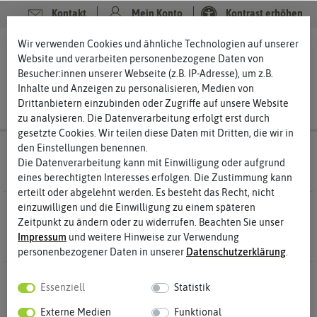
Kontakt
Mein Konto
Kontrast erhöhen
Filter
Wir verwenden Cookies und ähnliche Technologien auf unserer
0
0
Website und verarbeiten personenbezogene Daten von
Besucher:innen unserer Webseite (z.B. IP-Adresse), um z.B.
Inhalte und Anzeigen zu personalisieren, Medien von
Drittanbietern einzubinden oder Zugriffe auf unsere Website
zu analysieren. Die Datenverarbeitung erfolgt erst durch
gesetzte Cookies. Wir teilen diese Daten mit Dritten, die wir in
den Einstellungen benennen.
Saatgut
Kräutersamen Minzesamen
Die Datenverarbeitung kann mit Einwilligung oder aufgrund
eines berechtigten Interesses erfolgen. Die Zustimmung kann
erteilt oder abgelehnt werden. Es besteht das Recht, nicht
einzuwilligen und die Einwilligung zu einem späteren
2 Ergebnisse
Gefunden in Minzesamen
Zeitpunkt zu ändern oder zu widerrufen. Beachten Sie unser
Impressum
und weitere Hinweise zur Verwendung
personenbezogener Daten in unserer
Daten­schutz­erklärung
.
-50%
-50%
Essenziell
Statistik
Externe Medien
Funktional