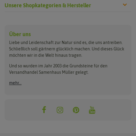
Unsere Shopkategorien & Hersteller
Anzucht & Gartenzubehör
Saatgut
Hersteller
Anzuchtschalen
Blumenwiese
Über uns
Benary
Fertil
Anzuchttöpfe
Getreide
Liebe und Leidenschaft zur Natur sind es, die uns antreiben.
Beleuchtung
Keimsprossen
Buzzy Seeds
FLORTUS
Schließlich soll gärtnern glücklich machen. Und dieses Glück
Erdbeertürme
Saatbänder & Saatplatten
möchten wir in die Welt hinaus tragen.
Clever Pots
Greenline
Erde & Dünger
Saatgut für Werbezwecke
Folien, Vliese und Netze
Samen-Sets
Und so wurden im Jahr 2003 die Grundsteine für den
Dürr-Samen
Grüne Oase
Versandhandel Samenhaus Müller gelegt.
Gartengeräte
Gemüsesamen
Feldsaaten Freudenberger
Heizmatte & Heizkabel
Kräutersamen
mehr...
Nützlinge & Nisthilfen
Für die Kleinen
Gusta Garden
Quedlinburger Saatgut
Pflanzenetiketten
Geschenke
Hortitops
ReNatura
Quelltabletten
Blumensamen
Quelltöpfe
Exotische Samen
Jiffy
ReNatura Vogelwelt
Scheren
Rasensamen
Loretta Rasensamen
Romberg
Töpfe
Jungpflanzen
Winterschutz
Anzuchtsets
Zimmergewächshaus
Baumsamen