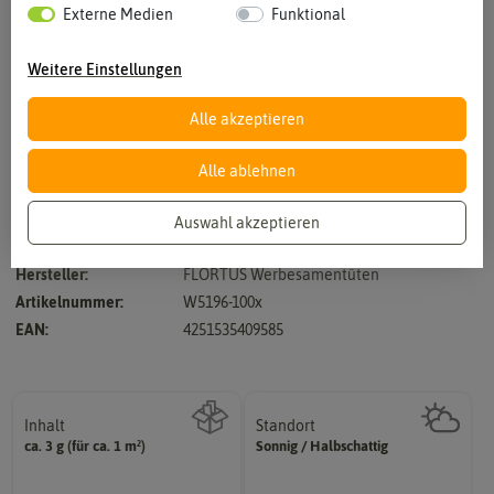
Externe Medien
Funktional
Weitere Einstellungen
Alle akzeptieren
Vergrößern durch berühren
Alle ablehnen
Auswahl akzeptieren
Wichtige Nahrungsquelle für Bienen und Schmetterlinge
Hersteller:
FLORTUS Werbesamentüten
Artikelnummer:
W5196-100x
EAN:
4251535409585
Inhalt
Standort
sonnig, vollsonnig)
ca. 3 g (für ca. 1 m²)
Sonnig / Halbschattig
Wie viel ist enthalten
Pflanze? (schattig, halbschattig,
Wie viel Licht benötigt die