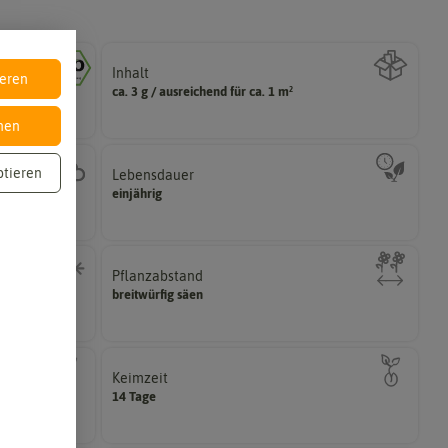
Inhalt
ieren
Wie viel ist enthalten
ca. 3 g / ausreichend für ca. 1 m²
ichtlinien der
nen
ptieren
Lebensdauer
zweijährig oder mehrjährig.
einjährig
hattig,
Pflanzen werden kategorisiert in: einjährig,
Pflanzabstand
haben?
breitwürfig säen
me überwintern
Welchen Abstand sollten die Pflanzen voneinander
Keimzeit
das erste Keimblattpaar zeigt?
14 Tage
ie Keimung des
Wie lange dauert es, bis sich unter Idealbedingungen