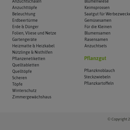
Anzuchtschalen
Blumenwiese
Anzuchttöpfe
Keimsprossen
Beleuchtung
Saatgut für Werbezweck
Erdbeertürme
Gemüsesamen
Erde & Dünger
Für die Kleinen
Folien, Vliese und Netze
Blumensamen
Gartengeräte
Rasensamen
Heizmatte & Heizkabel
Anzuchtsets
Nützlinge & Nisthilfen
Pflanzgut
Pflanzenetiketten
Quelltabletten
Pflanzknoblauch
Quelltöpfe
Steckzwiebeln
Scheren
Pflanzkartoffeln
Töpfe
Winterschutz
Zimmergewächshaus
© Copyright 2