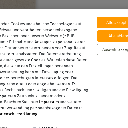
BIO
Alle akzept
nach EG Öko-Verordnung
enden Cookies und ähnliche Technologien auf
biologischen Landwirtschaft arbeiten.
Saatgut aus Betrieben, die nach den R
Website und verarbeiten personenbezogene
 Besucher:innen unserer Webseite (z.B. IP-
Alle ableh
 um z.B. Inhalte und Anzeigen zu personalisieren,
n Drittanbietern einzubinden oder Zugriffe auf
Auswahl akze
Standort
halbschattig, sonnig, vollsonnig)
bsite zu analysieren. Die Datenverarbeitung
Sonnig / Halbschattig
Wie viel Licht benötigt die Pflanze? (sc
rst durch gesetzte Cookies. Wir teilen diese Daten
en, die wir in den Einstellungen benennen.
verarbeitung kann mit Einwilligung oder
eines berechtigten Interesses erfolgen. Die
Winterhart
können.
g kann erteilt oder abgelehnt werden. Es
nein
Pflanzen, die im Freien ohne Proble
as Recht, nicht einzuwilligen und die Einwilligung
späteren Zeitpunkt zu ändern oder zu
n. Beachten Sie unser
Impressum
und weitere
Keimtemperatur
 zur Verwendung personenbezogener Daten in
Samenkorns am idealsten?
12-18 °C
aten­schutz­erklärung
.
Welcher Temperatur­bereich ist für d
 fahren