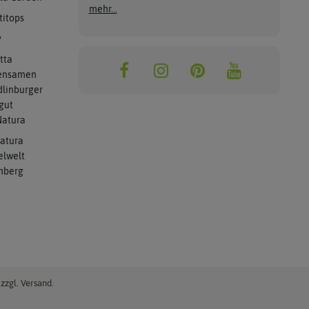
mehr...
titops
y
tta
ensamen
linburger
gut
atura
atura
elwelt
mberg
zzgl. Versand.