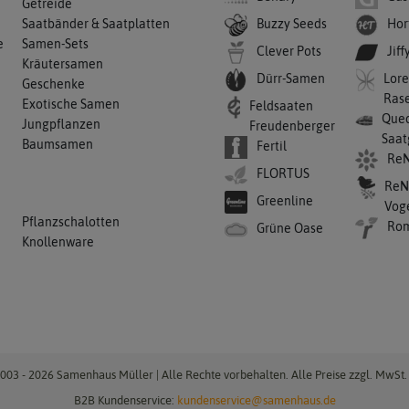
Getreide
Buzzy Seeds
Hor
Saatbänder & Saatplatten
e
Samen-Sets
Clever Pots
Jiff
Kräutersamen
Dürr-Samen
Lore
Geschenke
Ras
Exotische Samen
Feldsaaten
Qued
Jungpflanzen
Freudenberger
Saat
Baumsamen
Fertil
ReN
FLORTUS
ReN
Greenline
Vog
Pflanzschalotten
Ro
Grüne Oase
Knollenware
003 - 2026 Samenhaus Müller | Alle Rechte vorbehalten. Alle Preise zzgl. MwSt. 
B2B Kundenservice:
kundenservice@samenhaus.de