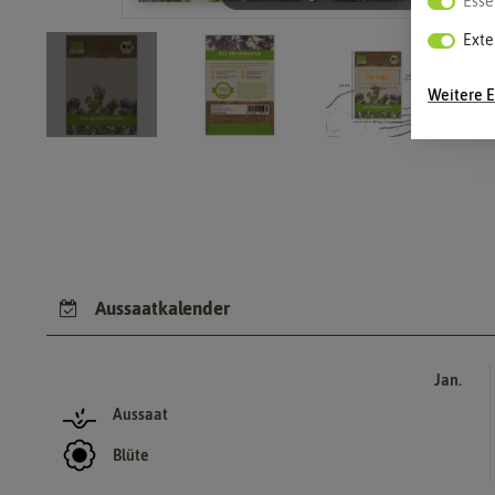
Esse
Exte
Weitere E
Aussaatkalender
Jan.
Aussaat
Blüte