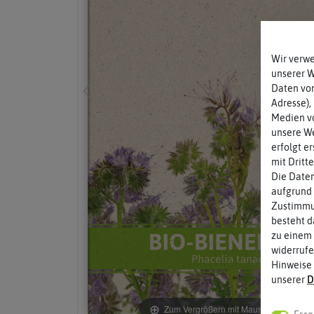
Wir verw
unserer 
Daten von
Adresse),
Medien vo
unsere We
erfolgt e
mit Dritt
Die Daten
aufgrund 
Zustimmun
besteht d
zu einem 
widerrufe
Hinweise
unserer
D
Zum Vergrößern mit Maus über das Bild