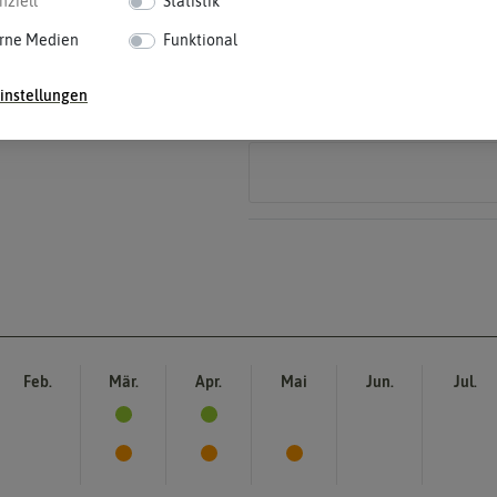
nziell
Statistik
Wuchshöhe
rne Medien
Funktional
Idealumständen diese Größe erreiche
60-100 cm
Die ausgewachsene Pflanze kann unt
instellungen
Feb.
Mär.
Apr.
Mai
Jun.
Jul.