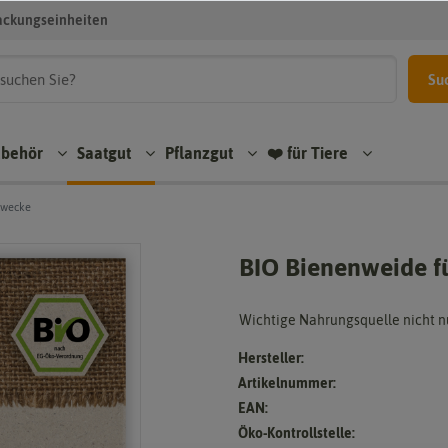
ackungseinheiten
Su
ubehör
Saatgut
Pflanzgut
❤️ für Tiere
zwecke
BIO Bienenweide 
Wichtige Nahrungsquelle nicht n
Hersteller:
Artikelnummer:
EAN:
Öko-Kontrollstelle: