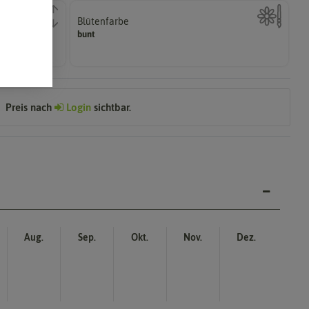
Blütenfarbe
n.
sein.
bunt
er
Wie ist die Blüte eingefärbt? Kann auch mehrfarbig
Preis nach
Login
sichtbar.
Aug.
Sep.
Okt.
Nov.
Dez.