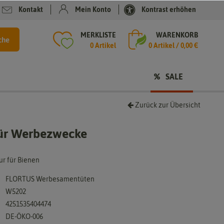
Kontakt
Mein Konto
Kontrast erhöhen
MERKLISTE
WARENKORB
che
0 Artikel
0
Artikel /
0,00 €
SALE
Zurück zur Übersicht
für Werbezwecke
ur für Bienen
FLORTUS Werbesamentüten
W5202
4251535404474
DE-ÖKO-006