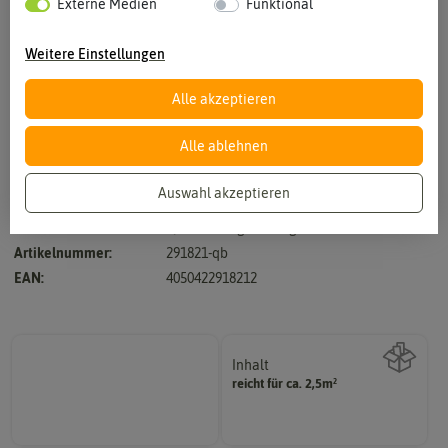
Externe Medien
Funktional
Weitere Einstellungen
Alle akzeptieren
Vergrößern durch berühren
Alle ablehnen
Auswahl akzeptieren
Hersteller:
Quedlinburger Saatgut
Artikelnummer:
291821-qb
EAN:
4050422918212
Inhalt
reicht für ca. 2,5m²
Wie viel ist enthalten