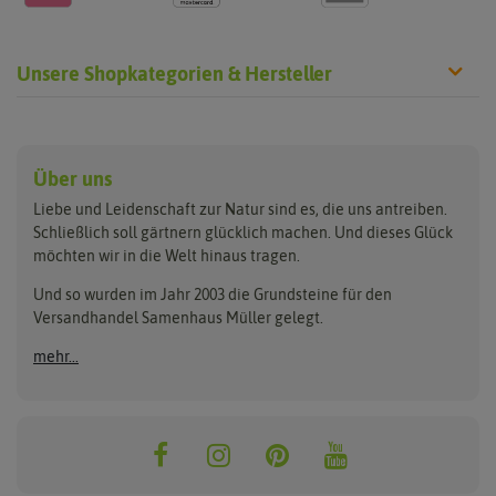
Unsere Shopkategorien & Hersteller
Anzucht & Gartenzubehör
Saatgut
Hersteller
Anzuchtschalen
Blumenwiese
Über uns
Benary
Fertil
Anzuchttöpfe
Getreide
Liebe und Leidenschaft zur Natur sind es, die uns antreiben.
Beleuchtung
Keimsprossen
Buzzy Seeds
FLORTUS
Schließlich soll gärtnern glücklich machen. Und dieses Glück
Erdbeertürme
Saatbänder & Saatplatten
möchten wir in die Welt hinaus tragen.
Clever Pots
Greenline
Erde & Dünger
Saatgut für Werbezwecke
Folien, Vliese und Netze
Samen-Sets
Und so wurden im Jahr 2003 die Grundsteine für den
Dürr-Samen
Grüne Oase
Versandhandel Samenhaus Müller gelegt.
Gartengeräte
Gemüsesamen
Feldsaaten Freudenberger
Heizmatte & Heizkabel
Kräutersamen
mehr...
Nützlinge & Nisthilfen
Für die Kleinen
Gusta Garden
Quedlinburger Saatgut
Pflanzenetiketten
Geschenke
Hortitops
ReNatura
Quelltabletten
Blumensamen
Quelltöpfe
Exotische Samen
Jiffy
ReNatura Vogelwelt
Scheren
Rasensamen
Loretta Rasensamen
Romberg
Töpfe
Jungpflanzen