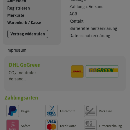
Anmelden
Zahlung + Versand
Registrieren
AGB
Merkliste
Kontakt
Warenkorb
/
Kasse
Barrierefreiheitserklärung
Vertrag widerrufen
Datenschutzerklärung
Impressum
DHL GoGreen
CO
- neutraler
2
Versand...
Zahlungsarten
Paypal
Lastschrift
Vorkasse
Sofort
Kreditkarte
Firmenrechnung