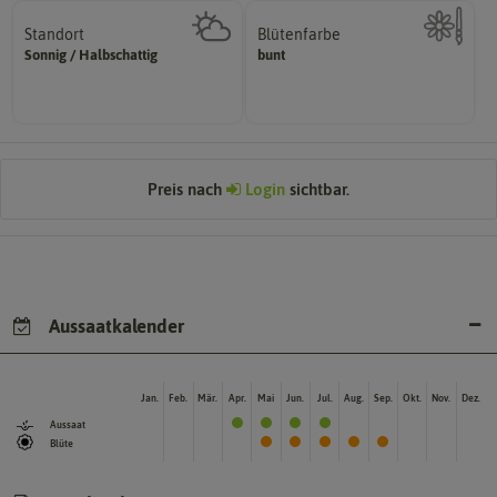
Standort
Blütenfarbe
sonnig, vollsonnig)
Sonnig / Halbschattig
bunt
Kann auch mehrfarbig sein.
Pflanze? (schattig, halbschattig,
Wie ist die Blüte eingefärbt?
Wie viel Licht benötigt die
Preis nach
Login
sichtbar.
Aussaatkalender
Jan.
Feb.
Mär.
Apr.
Mai
Jun.
Jul.
Aug.
Sep.
Okt.
Nov.
Dez.
Aussaat
Blüte