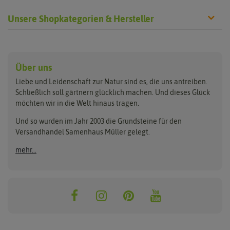
Unsere Shopkategorien & Hersteller
Anzucht & Gartenzubehör
Saatgut
Hersteller
Anzuchtschalen
Blumenwiese
Über uns
Benary
Fertil
Anzuchttöpfe
Getreide
Liebe und Leidenschaft zur Natur sind es, die uns antreiben.
Beleuchtung
Keimsprossen
Buzzy Seeds
FLORTUS
Schließlich soll gärtnern glücklich machen. Und dieses Glück
Erdbeertürme
Saatbänder & Saatplatten
möchten wir in die Welt hinaus tragen.
Clever Pots
Greenline
Erde & Dünger
Saatgut für Werbezwecke
Folien, Vliese und Netze
Samen-Sets
Und so wurden im Jahr 2003 die Grundsteine für den
Dürr-Samen
Grüne Oase
Versandhandel Samenhaus Müller gelegt.
Gartengeräte
Gemüsesamen
Feldsaaten Freudenberger
Heizmatte & Heizkabel
Kräutersamen
mehr...
Nützlinge & Nisthilfen
Für die Kleinen
Gusta Garden
Quedlinburger Saatgut
Pflanzenetiketten
Geschenke
Hortitops
ReNatura
Quelltabletten
Blumensamen
Quelltöpfe
Exotische Samen
Jiffy
ReNatura Vogelwelt
Scheren
Rasensamen
Loretta Rasensamen
Romberg
Töpfe
Jungpflanzen
Winterschutz
Anzuchtsets