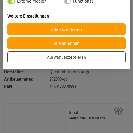
Externe Medien
Funktional
Weitere Einstellungen
Alle akzeptieren
Vergrößern durch berühren
Alle ablehnen
Auswahl akzeptieren
einjährig, leicht kultivierbare Arten
Hersteller:
Quedlinburger Saatgut
Artikelnummer:
292899-qb
EAN:
4050422228991
Inhalt
Saatplatte 10 x 80 cm
Wie viel ist enthalten