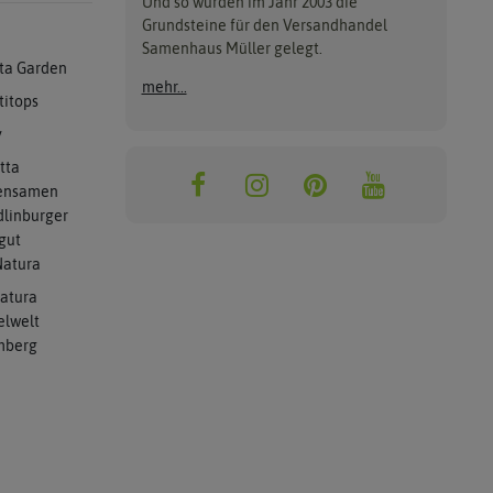
Und so wurden im Jahr 2003 die
Grundsteine für den Versandhandel
Samenhaus Müller gelegt.
ta Garden
mehr...
titops
y
tta
ensamen
linburger
gut
atura
atura
elwelt
mberg