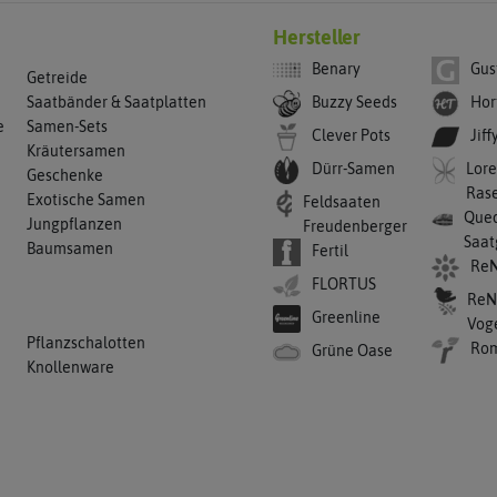
Hersteller
Benary
Gus
Getreide
Buzzy Seeds
Hor
Saatbänder & Saatplatten
e
Samen-Sets
Clever Pots
Jiff
Kräutersamen
Dürr-Samen
Lore
Geschenke
Ras
Exotische Samen
Feldsaaten
Qued
Jungpflanzen
Freudenberger
Saat
Baumsamen
Fertil
ReN
FLORTUS
ReN
Greenline
Vog
Pflanzschalotten
Ro
Grüne Oase
Knollenware