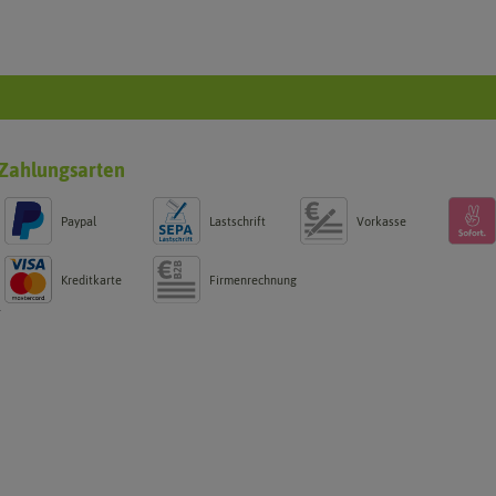
Zahlungsarten
Paypal
Lastschrift
Vorkasse
Kreditkarte
Firmenrechnung
g