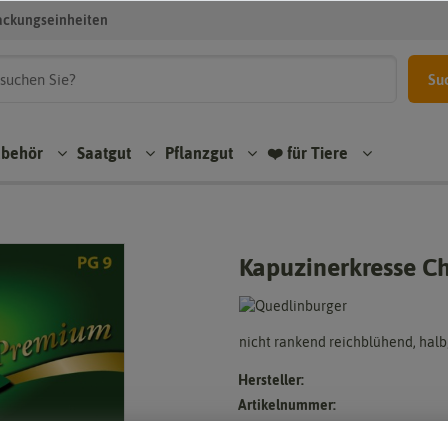
ackungseinheiten
Su
ubehör
Saatgut
Pflanzgut
❤️ für Tiere
Kapuzinerkresse Ch
nicht rankend reichblühend, halb
Hersteller:
Artikelnummer:
EAN: