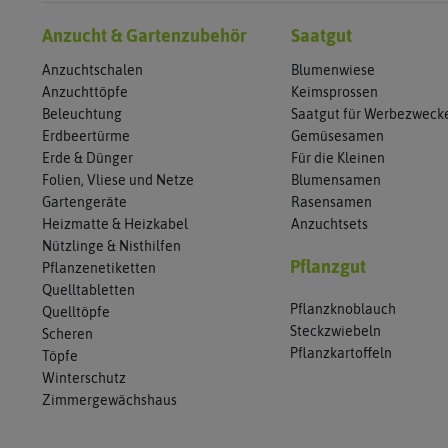
Anzucht & Gartenzubehör
Saatgut
Anzuchtschalen
Blumenwiese
Anzuchttöpfe
Keimsprossen
Beleuchtung
Saatgut für Werbezweck
Erdbeertürme
Gemüsesamen
Erde & Dünger
Für die Kleinen
Folien, Vliese und Netze
Blumensamen
Gartengeräte
Rasensamen
Heizmatte & Heizkabel
Anzuchtsets
Nützlinge & Nisthilfen
Pflanzgut
Pflanzenetiketten
Quelltabletten
Pflanzknoblauch
Quelltöpfe
Steckzwiebeln
Scheren
Pflanzkartoffeln
Töpfe
Winterschutz
Zimmergewächshaus