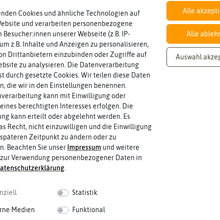
Alle akzept
enden Cookies und ähnliche Technologien auf
Website und verarbeiten personenbezogene
 Besucher:innen unserer Webseite (z.B. IP-
Alle ableh
Inhalt
Wie viel ist enthalten
3 g (reicht für ca. 25 Pflanzen)
 um z.B. Inhalte und Anzeigen zu personalisieren,
n Drittanbietern einzubinden oder Zugriffe auf
Auswahl akze
bsite zu analysieren. Die Datenverarbeitung
rst durch gesetzte Cookies. Wir teilen diese Daten
Lebensdauer
en, die wir in den Einstellungen benennen.
zweijährig oder mehrjährig.
einjährig
verarbeitung kann mit Einwilligung oder
Pflanzen werden kategorisiert in: einj
eines berechtigten Interesses erfolgen. Die
g kann erteilt oder abgelehnt werden. Es
as Recht, nicht einzuwilligen und die Einwilligung
späteren Zeitpunkt zu ändern oder zu
n. Beachten Sie unser
Impressum
und weitere
 zur Verwendung personenbezogener Daten in
aten­schutz­erklärung
.
nziell
Statistik
rne Medien
Funktional
 fahren