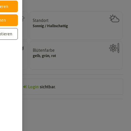
ieren
nen
Standort
halbschattig, sonnig, vollsonnig)
Sonnig / Halbschattig
Wie viel Licht benötigt die Pflanze? (schattig,
ptieren
Blütenfarbe
sein.
gelb, grün, rot
ährig,
Wie ist die Blüte eingefärbt? Kann auch mehrfarbig
Preis nach
Login
sichtbar.