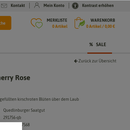
Kontakt
Mein Konto
Kontrast erhöhen
MERKLISTE
WARENKORB
che
0 Artikel
0
Artikel /
0,00 €
SALE
Zurück zur Übersicht
erry Rose
gefüllten kirschroten Blüten über dem Laub
Quedlinburger Saatgut
291756-qb
4050422217568