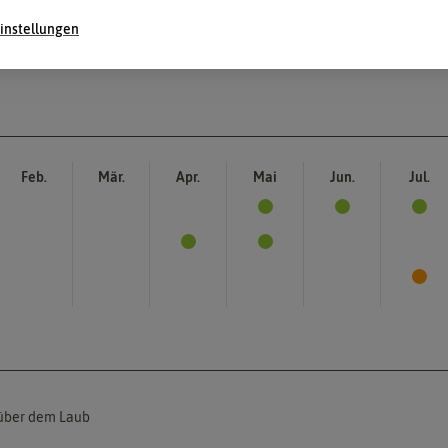
instellungen
Feb.
Mär.
Apr.
Mai
Jun.
Jul.
 über dem Laub