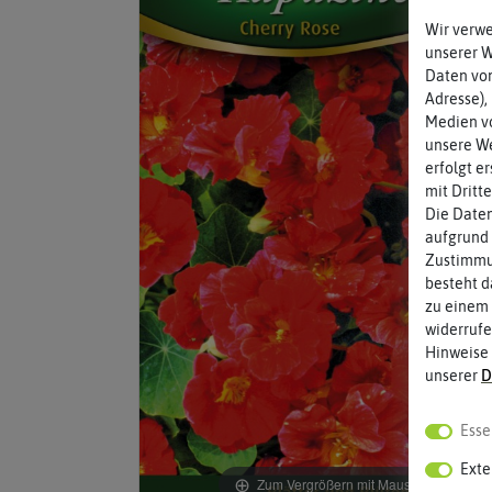
Wir verw
unserer 
Daten von
Adresse),
Medien vo
unsere We
erfolgt e
mit Dritt
Die Daten
aufgrund 
Zustimmun
besteht d
zu einem 
widerrufe
Hinweise
unserer
D
Esse
Exte
Zum Vergrößern mit Maus über das Bild