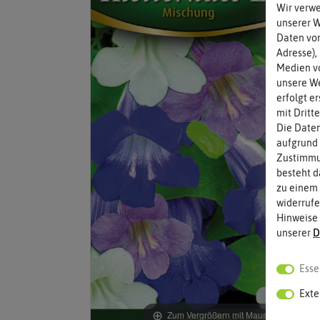
Wir verw
unserer 
Daten von
Adresse),
Medien vo
unsere We
erfolgt e
mit Dritt
Die Daten
aufgrund 
Zustimmun
besteht d
zu einem 
widerrufe
Hinweise
unserer
D
Esse
Exte
Zum Vergrößern mit Maus über das Bild