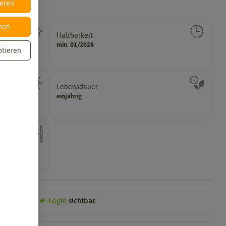
ieren
nen
Haltbarkeit
gut keimen sollte.
min. 01/2028
Zeitpunkt, bis zu dem das Saat- und Pflanzgut sehr
ptieren
Lebensdauer
zweijährig oder mehrjährig.
einjährig
hattig,
Pflanzen werden kategorisiert in: einjährig,
ch mehrfarbig
Preis nach
Login
sichtbar.