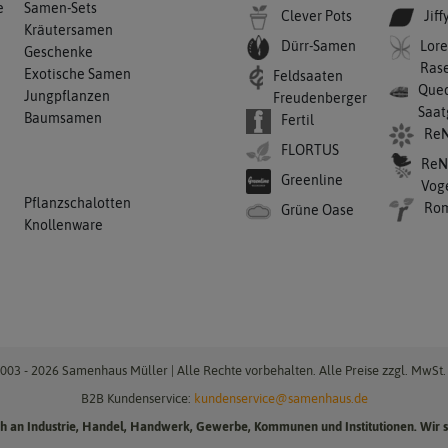
e
Samen-Sets
Clever Pots
Jiff
Kräutersamen
Dürr-Samen
Lore
Geschenke
Ras
Exotische Samen
Feldsaaten
Qued
Jungpflanzen
Freudenberger
Saat
Baumsamen
Fertil
ReN
FLORTUS
ReN
Greenline
Vog
Pflanzschalotten
Ro
Grüne Oase
Knollenware
003 - 2026 Samenhaus Müller | Alle Rechte vorbehalten. Alle Preise zzgl. MwSt. 
B2B Kundenservice:
kundenservice@samenhaus.de
ich an Industrie, Handel, Handwerk, Gewerbe, Kommunen und Institutionen. Wir s