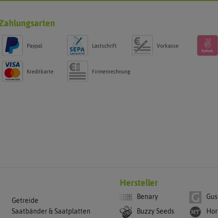
Zahlungsarten
Paypal
Lastschrift
Vorkasse
Kreditkarte
Firmenrechnung
g
Hersteller
Benary
Gus
Getreide
Buzzy Seeds
Hor
Saatbänder & Saatplatten