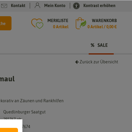
Kontakt
Mein Konto
Kontrast erhöhen
MERKLISTE
WARENKORB
che
0 Artikel
0
Artikel /
0,00 €
SALE
Zurück zur Übersicht
maul
dekorativ an Zäunen und Rankhilfen
Quedlinburger Saatgut
291767-qb
4050422217674