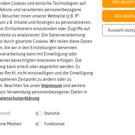
Alle akzept
enden Cookies und ähnliche Technologien auf
Website und verarbeiten personenbezogene
 Besucher:innen unserer Webseite (z.B. IP-
Alle ableh
Inhalt
 um z.B. Inhalte und Anzeigen zu personalisieren,
Wie viel ist enthalten
20 Korn (reicht für ca. 15 Pflanzen)
n Drittanbietern einzubinden oder Zugriffe auf
Auswahl akze
bsite zu analysieren. Die Datenverarbeitung
rst durch gesetzte Cookies. Wir teilen diese Daten
en, die wir in den Einstellungen benennen.
Standort
verarbeitung kann mit Einwilligung oder
halbschattig, sonnig, vollsonnig)
sonnig
Wie viel Licht benötigt die Pflanze? (sc
eines berechtigten Interesses erfolgen. Die
g kann erteilt oder abgelehnt werden. Es
as Recht, nicht einzuwilligen und die Einwilligung
späteren Zeitpunkt zu ändern oder zu
Blütenfarbe
n. Beachten Sie unser
Impressum
und weitere
sein.
bunt
Wie ist die Blüte eingefärbt? Kann au
 zur Verwendung personenbezogener Daten in
aten­schutz­erklärung
.
nziell
Statistik
rne Medien
Funktional
 fahren