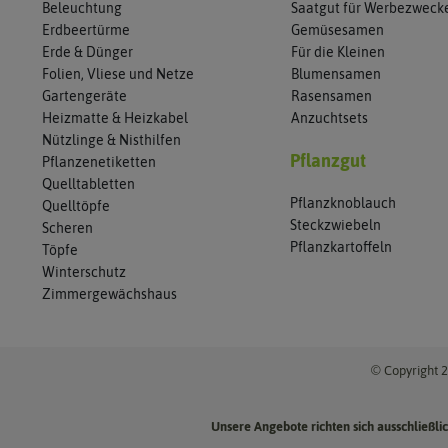
Beleuchtung
Saatgut für Werbezweck
Erdbeertürme
Gemüsesamen
Erde & Dünger
Für die Kleinen
Folien, Vliese und Netze
Blumensamen
Gartengeräte
Rasensamen
Heizmatte & Heizkabel
Anzuchtsets
Nützlinge & Nisthilfen
Pflanzgut
Pflanzenetiketten
Quelltabletten
Pflanzknoblauch
Quelltöpfe
Steckzwiebeln
Scheren
Pflanzkartoffeln
Töpfe
Winterschutz
Zimmergewächshaus
© Copyright 2
Unsere Angebote richten sich ausschließl