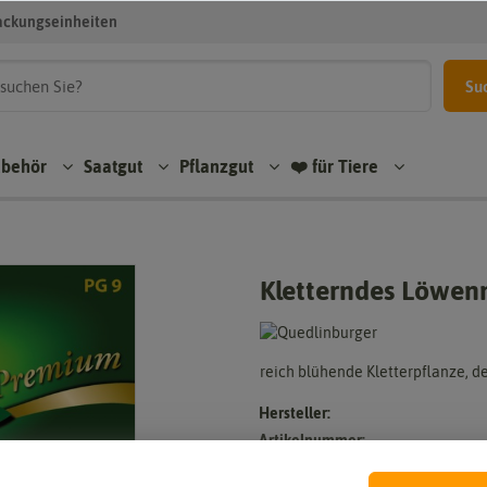
ackungseinheiten
Su
ubehör
Saatgut
Pflanzgut
❤️ für Tiere
Kletterndes Löwen
reich blühende Kletterpflanze, 
Hersteller:
Artikelnummer:
EAN: