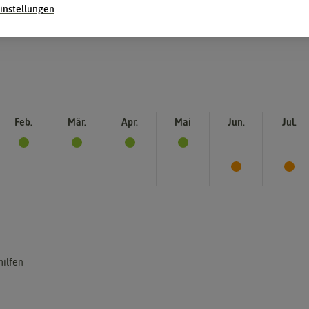
instellungen
Feb.
Mär.
Apr.
Mai
Jun.
Jul.
hilfen