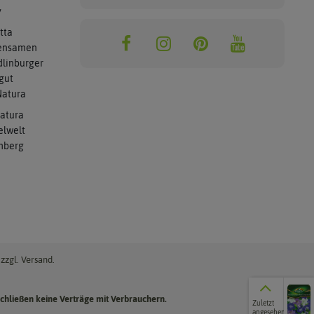
y
tta
ensamen
linburger
gut
atura
atura
elwelt
mberg
zzgl. Versand.
Zuletzt
chließen keine Verträge mit Verbrauchern.
Zuletzt
angesehene
angesehen