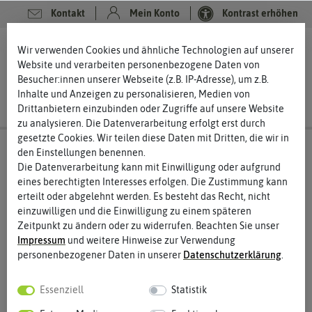
Kontakt
Mein Konto
Kontrast erhöhen
0
0
Wir verwenden Cookies und ähnliche Technologien auf unserer
Website und verarbeiten personenbezogene Daten von
Besucher:innen unserer Webseite (z.B. IP-Adresse), um z.B.
Inhalte und Anzeigen zu personalisieren, Medien von
Drittanbietern einzubinden oder Zugriffe auf unsere Website
zu analysieren. Die Datenverarbeitung erfolgt erst durch
gesetzte Cookies. Wir teilen diese Daten mit Dritten, die wir in
den Einstellungen benennen.
Die Datenverarbeitung kann mit Einwilligung oder aufgrund
eines berechtigten Interesses erfolgen. Die Zustimmung kann
erteilt oder abgelehnt werden. Es besteht das Recht, nicht
einzuwilligen und die Einwilligung zu einem späteren
Zeitpunkt zu ändern oder zu widerrufen. Beachten Sie unser
Impressum
und weitere Hinweise zur Verwendung
personenbezogener Daten in unserer
Daten­schutz­erklärung
.
Essenziell
Statistik