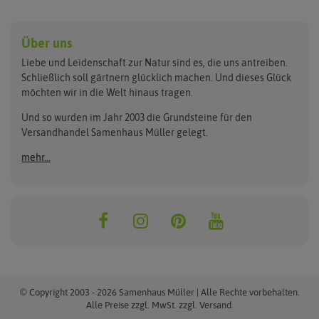
Anzucht & Gartenzubehör
Saatgut
Hersteller
Anzuchtschalen
Blumenwiese
Über uns
Benary
Fertil
Anzuchttöpfe
Getreide
Liebe und Leidenschaft zur Natur sind es, die uns antreiben.
Beleuchtung
Keimsprossen
Buzzy Seeds
FLORTUS
Schließlich soll gärtnern glücklich machen. Und dieses Glück
Erdbeertürme
Saatbänder & Saatplatten
möchten wir in die Welt hinaus tragen.
Clever Pots
Greenline
Erde & Dünger
Saatgut für Werbezwecke
Folien, Vliese und Netze
Samen-Sets
Und so wurden im Jahr 2003 die Grundsteine für den
Dürr-Samen
Grüne Oase
Versandhandel Samenhaus Müller gelegt.
Gartengeräte
Gemüsesamen
Feldsaaten Freudenberger
Heizmatte & Heizkabel
Kräutersamen
mehr...
Nützlinge & Nisthilfen
Für die Kleinen
Gusta Garden
Quedlinburger Saatgut
Pflanzenetiketten
Geschenke
Hortitops
ReNatura
Quelltabletten
Blumensamen
Quelltöpfe
Exotische Samen
Jiffy
ReNatura Vogelwelt
Scheren
Rasensamen
Loretta Rasensamen
Romberg
Töpfe
Jungpflanzen
Winterschutz
Anzuchtsets
Zimmergewächshaus
Baumsamen
© Copyright 2003 - 2026 Samenhaus Müller | Alle Rechte vorbehalten.
Pflanzgut
Alle Preise zzgl. MwSt. zzgl. Versand.