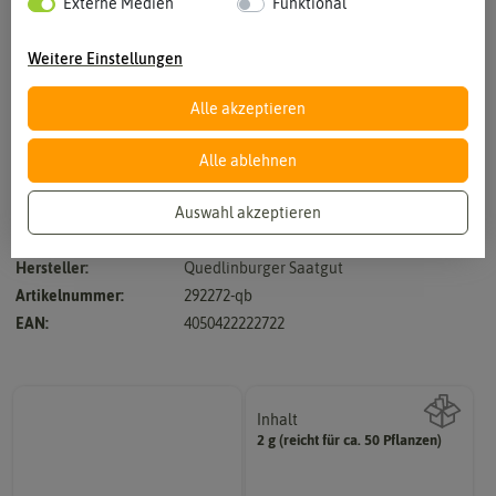
Externe Medien
Funktional
Weitere Einstellungen
Alle akzeptieren
Vergrößern durch berühren
Alle ablehnen
Auswahl akzeptieren
sehr große Blüten in hellblau, herzförmige Blätter, 2 - 3 m hoch
Hersteller:
Quedlinburger Saatgut
Artikelnummer:
292272-qb
EAN:
4050422222722
Inhalt
2 g (reicht für ca. 50 Pflanzen)
Wie viel ist enthalten