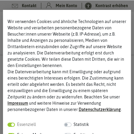
Kontakt
Mein Konto
Kontrast erhöhen
0
0
Wir verwenden Cookies und ähnliche Technologien auf unserer
Website und verarbeiten personenbezogene Daten von
Besucher:innen unserer Webseite (z.B. IP-Adresse), um z.B.
Inhalte und Anzeigen zu personalisieren, Medien von
Drittanbietern einzubinden oder Zugriffe auf unsere Website
zu analysieren. Die Datenverarbeitung erfolgt erst durch
gesetzte Cookies. Wir teilen diese Daten mit Dritten, die wir in
den Einstellungen benennen.
Die Datenverarbeitung kann mit Einwilligung oder aufgrund
eines berechtigten Interesses erfolgen. Die Zustimmung kann
erteilt oder abgelehnt werden. Es besteht das Recht, nicht
einzuwilligen und die Einwilligung zu einem späteren
Zeitpunkt zu ändern oder zu widerrufen. Beachten Sie unser
Impressum
und weitere Hinweise zur Verwendung
personenbezogener Daten in unserer
Daten­schutz­erklärung
.
Essenziell
Statistik