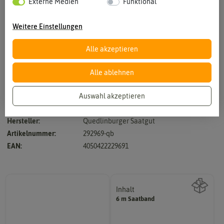
Externe Medien
Funktional
Weitere Einstellungen
Alle akzeptieren
Vergrößern durch berühren
Alle ablehnen
Auswahl akzeptieren
einjährig, Mischung aus Blumen, die Schnecken nicht mögen
Hersteller:
Quedlinburger Saatgut
Artikelnummer:
292969-qb
EAN:
4050422229691
Inhalt
6 m Saatband
Wie viel ist enthalten