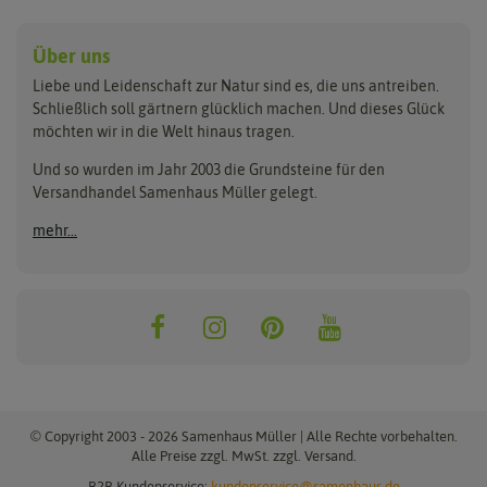
Anzucht & Gartenzubehör
Saatgut
Hersteller
Anzuchtschalen
Blumenwiese
Über uns
Benary
Fertil
Anzuchttöpfe
Getreide
Liebe und Leidenschaft zur Natur sind es, die uns antreiben.
Beleuchtung
Keimsprossen
Buzzy Seeds
FLORTUS
Schließlich soll gärtnern glücklich machen. Und dieses Glück
Erdbeertürme
Saatbänder & Saatplatten
möchten wir in die Welt hinaus tragen.
Clever Pots
Greenline
Erde & Dünger
Saatgut für Werbezwecke
Folien, Vliese und Netze
Samen-Sets
Und so wurden im Jahr 2003 die Grundsteine für den
Dürr-Samen
Grüne Oase
Versandhandel Samenhaus Müller gelegt.
Gartengeräte
Gemüsesamen
Feldsaaten Freudenberger
Heizmatte & Heizkabel
Kräutersamen
mehr...
Nützlinge & Nisthilfen
Für die Kleinen
Gusta Garden
Quedlinburger Saatgut
Pflanzenetiketten
Geschenke
Hortitops
ReNatura
Quelltabletten
Blumensamen
Quelltöpfe
Exotische Samen
Jiffy
ReNatura Vogelwelt
Scheren
Rasensamen
Loretta Rasensamen
Romberg
Töpfe
Jungpflanzen
Winterschutz
Anzuchtsets
Zimmergewächshaus
Baumsamen
© Copyright 2003 - 2026 Samenhaus Müller | Alle Rechte vorbehalten.
Pflanzgut
Alle Preise zzgl. MwSt. zzgl. Versand.
B2B Kundenservice:
kundenservice@samenhaus.de