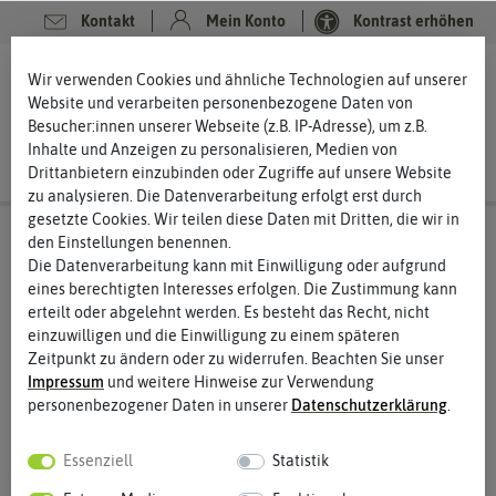
Kontakt
Mein Konto
Kontrast erhöhen
0
0
Wir verwenden Cookies und ähnliche Technologien auf unserer
Website und verarbeiten personenbezogene Daten von
Besucher:innen unserer Webseite (z.B. IP-Adresse), um z.B.
Inhalte und Anzeigen zu personalisieren, Medien von
Drittanbietern einzubinden oder Zugriffe auf unsere Website
zu analysieren. Die Datenverarbeitung erfolgt erst durch
gesetzte Cookies. Wir teilen diese Daten mit Dritten, die wir in
den Einstellungen benennen.
Die Datenverarbeitung kann mit Einwilligung oder aufgrund
eines berechtigten Interesses erfolgen. Die Zustimmung kann
erteilt oder abgelehnt werden. Es besteht das Recht, nicht
einzuwilligen und die Einwilligung zu einem späteren
Zeitpunkt zu ändern oder zu widerrufen. Beachten Sie unser
Impressum
und weitere Hinweise zur Verwendung
personenbezogener Daten in unserer
Daten­schutz­erklärung
.
Essenziell
Statistik