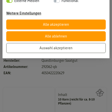
Externe Medien
Funktional
Weitere Einstellungen
Alle akzeptieren
Vergrößern durch berühren
Alle ablehnen
Auswahl akzeptieren
pollenfrei, tolerant gegen Echten Mehltau, ca. 30 cm
Hersteller:
Quedlinburger Saatgut
Artikelnummer:
292062-qb
EAN:
4050422220629
Inhalt
10 Korn (reicht für ca. 8-10
Wie viel ist enthalten
Pflanzen)