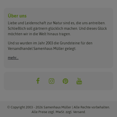
Anzucht & Gartenzubehör
Saatgut
Hersteller
Anzuchtschalen
Blumenwiese
Über uns
Benary
Fertil
Anzuchttöpfe
Getreide
Liebe und Leidenschaft zur Natur sind es, die uns antreiben.
Beleuchtung
Keimsprossen
Buzzy Seeds
FLORTUS
Schließlich soll gärtnern glücklich machen. Und dieses Glück
Erdbeertürme
Saatbänder & Saatplatten
möchten wir in die Welt hinaus tragen.
Clever Pots
Greenline
Erde & Dünger
Saatgut für Werbezwecke
Folien, Vliese und Netze
Samen-Sets
Und so wurden im Jahr 2003 die Grundsteine für den
Dürr-Samen
Grüne Oase
Versandhandel Samenhaus Müller gelegt.
Gartengeräte
Gemüsesamen
Feldsaaten Freudenberger
Heizmatte & Heizkabel
Kräutersamen
mehr...
Nützlinge & Nisthilfen
Für die Kleinen
Gusta Garden
Quedlinburger Saatgut
Pflanzenetiketten
Geschenke
Hortitops
ReNatura
Quelltabletten
Blumensamen
Quelltöpfe
Exotische Samen
Jiffy
ReNatura Vogelwelt
Scheren
Rasensamen
Loretta Rasensamen
Romberg
Töpfe
Jungpflanzen
Winterschutz
Anzuchtsets
Zimmergewächshaus
Baumsamen
© Copyright 2003 - 2026 Samenhaus Müller | Alle Rechte vorbehalten.
Pflanzgut
Alle Preise zzgl. MwSt. zzgl. Versand.