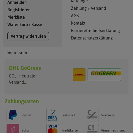
Kataloge
Anmelden
Zahlung + Versand
Registrieren
AGB
Merkliste
Kontakt
Warenkorb
/
Kasse
Barrierefreiheitserklärung
Vertrag widerrufen
Datenschutzerklärung
Impressum
DHL GoGreen
CO
- neutraler
2
Versand...
Zahlungsarten
Paypal
Lastschrift
Vorkasse
Sofort
Kreditkarte
Firmenrechnung