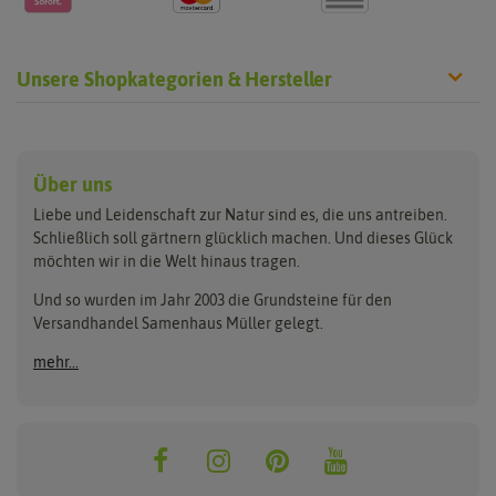
Unsere Shopkategorien & Hersteller
Anzucht & Gartenzubehör
Saatgut
Hersteller
Anzuchtschalen
Blumenwiese
Über uns
Benary
Fertil
Anzuchttöpfe
Getreide
Liebe und Leidenschaft zur Natur sind es, die uns antreiben.
Beleuchtung
Keimsprossen
Buzzy Seeds
FLORTUS
Schließlich soll gärtnern glücklich machen. Und dieses Glück
Erdbeertürme
Saatbänder & Saatplatten
möchten wir in die Welt hinaus tragen.
Clever Pots
Greenline
Erde & Dünger
Saatgut für Werbezwecke
Folien, Vliese und Netze
Samen-Sets
Und so wurden im Jahr 2003 die Grundsteine für den
Dürr-Samen
Grüne Oase
Versandhandel Samenhaus Müller gelegt.
Gartengeräte
Gemüsesamen
Feldsaaten Freudenberger
Heizmatte & Heizkabel
Kräutersamen
mehr...
Nützlinge & Nisthilfen
Für die Kleinen
Gusta Garden
Quedlinburger Saatgut
Pflanzenetiketten
Geschenke
Hortitops
ReNatura
Quelltabletten
Blumensamen
Quelltöpfe
Exotische Samen
Jiffy
ReNatura Vogelwelt
Scheren
Rasensamen
Loretta Rasensamen
Romberg
Töpfe
Jungpflanzen