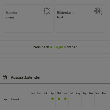
Standort
Blütenfarbe
sonnig, vollsonnig)
sonnig
bunt
Kann auch mehrfarbig sein.
Pflanze? (schattig, halbschattig,
Wie ist die Blüte eingefärbt?
Wie viel Licht benötigt die
Preis nach
Login
sichtbar.
Aussaatkalender
Jan.
Feb.
Mär.
Apr.
Mai
Jun.
Jul.
Aug.
Sep.
Okt.
Nov.
Dez.
Aussaat