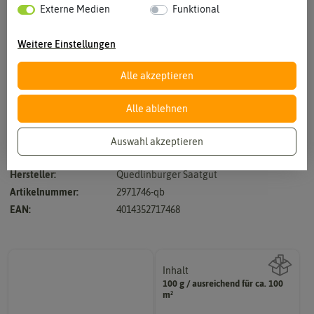
Externe Medien
Funktional
Weitere Einstellungen
Alle akzeptieren
Vergrößern durch berühren
Alle ablehnen
Auswahl akzeptieren
unwiderstehlich für Insekten & sehr ergiebig
Hersteller:
Quedlinburger Saatgut
Artikelnummer:
2971746-qb
EAN:
4014352717468
Inhalt
100 g / ausreichend für ca. 100
Wie viel ist enthalten
m²