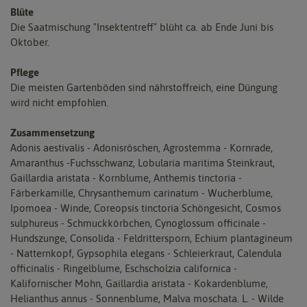
Blüte
Die Saatmischung "Insektentreff" blüht ca. ab Ende Juni bis
Oktober.
Pflege
Die meisten Gartenböden sind nährstoffreich, eine Düngung
wird nicht empfohlen.
Zusammensetzung
Adonis aestivalis - Adonisröschen, Agrostemma - Kornrade,
Amaranthus -Fuchsschwanz, Lobularia maritima Steinkraut,
Gaillardia aristata - Kornblume, Anthemis tinctoria -
Färberkamille, Chrysanthemum carinatum - Wucherblume,
Ipomoea - Winde, Coreopsis tinctoria Schöngesicht, Cosmos
sulphureus - Schmuckkörbchen, Cynoglossum officinale -
Hundszunge, Consolida - Feldrittersporn, Echium plantagineum
- Natternkopf, Gypsophila elegans - Schleierkraut, Calendula
officinalis - Ringelblume, Eschscholzia californica -
Kalifornischer Mohn, Gaillardia aristata - Kokardenblume,
Helianthus annus - Sonnenblume, Malva moschata. L. - Wilde