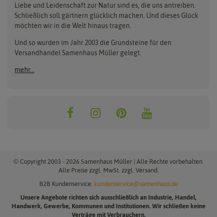
Liebe und Leidenschaft zur Natur sind es, die uns antreiben.
Beleuchtung
Keimsprossen
Buzzy Seeds
FLORTUS
Schließlich soll gärtnern glücklich machen. Und dieses Glück
Erdbeertürme
Saatbänder & Saatplatten
möchten wir in die Welt hinaus tragen.
Clever Pots
Greenline
Erde & Dünger
Saatgut für Werbezwecke
Folien, Vliese und Netze
Samen-Sets
Und so wurden im Jahr 2003 die Grundsteine für den
Dürr-Samen
Grüne Oase
Versandhandel Samenhaus Müller gelegt.
Gartengeräte
Gemüsesamen
Feldsaaten Freudenberger
Heizmatte & Heizkabel
Kräutersamen
mehr...
Nützlinge & Nisthilfen
Für die Kleinen
Gusta Garden
Quedlinburger Saatgut
Pflanzenetiketten
Geschenke
Hortitops
ReNatura
Quelltabletten
Blumensamen
Quelltöpfe
Exotische Samen
Jiffy
ReNatura Vogelwelt
Scheren
Rasensamen
Loretta Rasensamen
Romberg
Töpfe
Jungpflanzen
Winterschutz
Anzuchtsets
Zimmergewächshaus
Baumsamen
© Copyright 2003 - 2026 Samenhaus Müller | Alle Rechte vorbehalten.
Pflanzgut
Alle Preise zzgl. MwSt. zzgl. Versand.
B2B Kundenservice:
kundenservice@samenhaus.de
Pflanzknoblauch
Unsere Angebote richten sich ausschließlich an Industrie, Handel,
Pflanzschalotten
Handwerk, Gewerbe, Kommunen und Institutionen. Wir schließen keine
Steckzwiebeln
Verträge mit Verbrauchern.