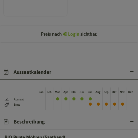
Die Farbe der reifen Frucht, die
Preis nach
Login
sichtbar.
Aussaatkalender
Jan.
Feb.
Mär.
Apr.
Mai
Jun.
Jul.
Aug.
Sep.
Okt.
Nov.
Dez.
Aussaat
Ernte
Beschreibung
BIO Bunte Möhren (Saatband)