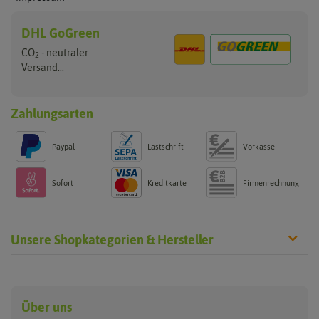
DHL GoGreen
CO
- neutraler
2
Versand...
Zahlungsarten
Paypal
Lastschrift
Vorkasse
Sofort
Kreditkarte
Firmenrechnung
Unsere Shopkategorien & Hersteller
Anzucht & Gartenzubehör
Saatgut
Hersteller
Anzuchtschalen
Blumenwiese
Über uns
Benary
Fertil
Anzuchttöpfe
Getreide