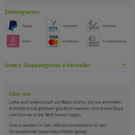
Zahlungsarten
Paypal
Lastschrift
Vorkasse
Sofort
Kreditkarte
Firmenrechnung
Unsere Shopkategorien & Hersteller
Anzucht & Gartenzubehör
Saatgut
Hersteller
Anzuchtschalen
Blumenwiese
Über uns
Benary
Fertil
Anzuchttöpfe
Getreide
Liebe und Leidenschaft zur Natur sind es, die uns antreiben.
Beleuchtung
Keimsprossen
Buzzy Seeds
FLORTUS
Schließlich soll gärtnern glücklich machen. Und dieses Glück
Erdbeertürme
Saatbänder & Saatplatten
möchten wir in die Welt hinaus tragen.
Clever Pots
Greenline
Erde & Dünger
Saatgut für Werbezwecke
Folien, Vliese und Netze
Samen-Sets
Und so wurden im Jahr 2003 die Grundsteine für den
Dürr-Samen
Grüne Oase
Versandhandel Samenhaus Müller gelegt.
Gartengeräte
Gemüsesamen