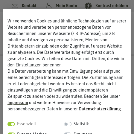
Kontakt
Mein Konto
Kontrast erhöhen
0
0
Wir verwenden Cookies und ähnliche Technologien auf unserer
Website und verarbeiten personenbezogene Daten von
Besucher:innen unserer Webseite (z.B. IP-Adresse), um z.B.
Inhalte und Anzeigen zu personalisieren, Medien von
Drittanbietern einzubinden oder Zugriffe auf unsere Website
zu analysieren. Die Datenverarbeitung erfolgt erst durch
gesetzte Cookies. Wir teilen diese Daten mit Dritten, die wir in
den Einstellungen benennen.
Die Datenverarbeitung kann mit Einwilligung oder aufgrund
eines berechtigten Interesses erfolgen. Die Zustimmung kann
erteilt oder abgelehnt werden. Es besteht das Recht, nicht
einzuwilligen und die Einwilligung zu einem späteren
Zeitpunkt zu ändern oder zu widerrufen. Beachten Sie unser
Impressum
und weitere Hinweise zur Verwendung
personenbezogener Daten in unserer
Daten­schutz­erklärung
.
Essenziell
Statistik