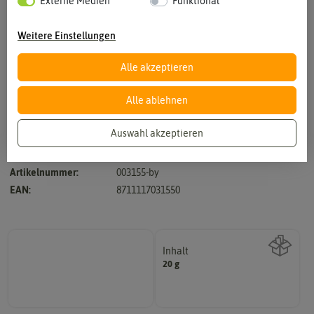
Externe Medien
Funktional
Weitere Einstellungen
Alle akzeptieren
Vergrößern durch berühren
Alle ablehnen
Auswahl akzeptieren
Hersteller:
Buzzy Seeds
Artikelnummer:
003155-by
EAN:
8711117031550
Inhalt
20 g
Wie viel ist enthalten