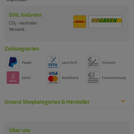
DHL GoGreen
CO
- neutraler
2
Versand...
Zahlungsarten
Paypal
Lastschrift
Vorkasse
Sofort
Kreditkarte
Firmenrechnung
Unsere Shopkategorien & Hersteller
Anzucht & Gartenzubehör
Saatgut
Hersteller
Anzuchtschalen
Blumenwiese
Über uns
Benary
Fertil