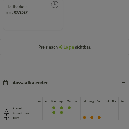
Haltbarkeit
sollte.
min. 07/2027
und Pflanzgut sehr gut keimen
Zeitpunkt, bis zu dem das Saat-
Preis nach
Login
sichtbar.
Aussaatkalender
Jan.
Feb.
Mär.
Apr.
Mai
Jun.
Jul.
Aug.
Sep.
Okt.
Nov.
Dez.
Aussaat
Aussaat Haus
Blüte