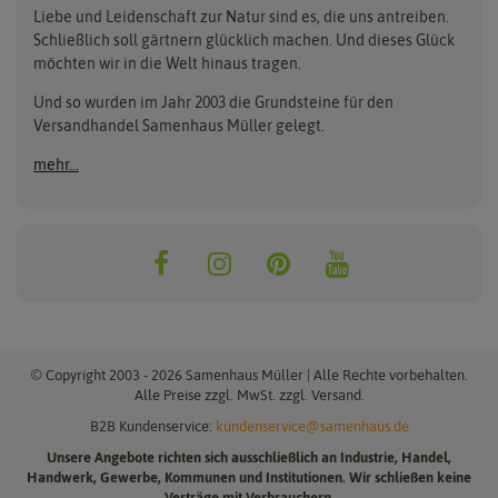
Anzuchttöpfe
Getreide
Liebe und Leidenschaft zur Natur sind es, die uns antreiben.
Beleuchtung
Keimsprossen
Buzzy Seeds
FLORTUS
Schließlich soll gärtnern glücklich machen. Und dieses Glück
Erdbeertürme
Saatbänder & Saatplatten
möchten wir in die Welt hinaus tragen.
Clever Pots
Greenline
Erde & Dünger
Saatgut für Werbezwecke
Folien, Vliese und Netze
Samen-Sets
Und so wurden im Jahr 2003 die Grundsteine für den
Dürr-Samen
Grüne Oase
Versandhandel Samenhaus Müller gelegt.
Gartengeräte
Gemüsesamen
Feldsaaten Freudenberger
Heizmatte & Heizkabel
Kräutersamen
mehr...
Nützlinge & Nisthilfen
Für die Kleinen
Gusta Garden
Quedlinburger Saatgut
Pflanzenetiketten
Geschenke
Hortitops
ReNatura
Quelltabletten
Blumensamen
Quelltöpfe
Exotische Samen
Jiffy
ReNatura Vogelwelt
Scheren
Rasensamen
Loretta Rasensamen
Romberg
Töpfe
Jungpflanzen
Winterschutz
Anzuchtsets
Zimmergewächshaus
Baumsamen
© Copyright 2003 - 2026 Samenhaus Müller | Alle Rechte vorbehalten.
Pflanzgut
Alle Preise zzgl. MwSt. zzgl. Versand.
B2B Kundenservice:
kundenservice@samenhaus.de
Pflanzknoblauch
Unsere Angebote richten sich ausschließlich an Industrie, Handel,
Pflanzschalotten
Handwerk, Gewerbe, Kommunen und Institutionen. Wir schließen keine
Steckzwiebeln
Verträge mit Verbrauchern.