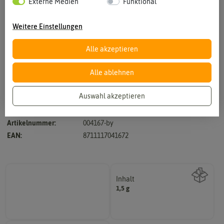
Externe Medien
Funktional
Weitere Einstellungen
Alle akzeptieren
Vergrößern durch berühren
Alle ablehnen
Auswahl akzeptieren
Hersteller:
Buzzy Seeds
Artikelnummer:
004167-by
EAN:
8711117041672
Inhalt
1,5 g
Wie viel ist enthalten