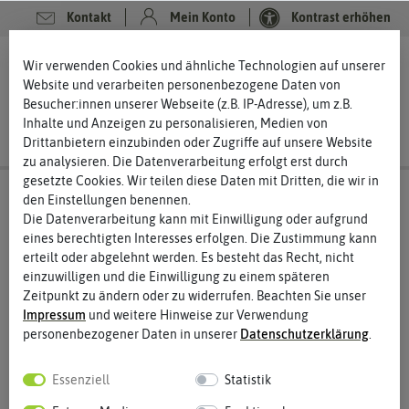
Kontakt
Mein Konto
Kontrast erhöhen
0
0
Wir verwenden Cookies und ähnliche Technologien auf unserer
Website und verarbeiten personenbezogene Daten von
Besucher:innen unserer Webseite (z.B. IP-Adresse), um z.B.
Inhalte und Anzeigen zu personalisieren, Medien von
Drittanbietern einzubinden oder Zugriffe auf unsere Website
zu analysieren. Die Datenverarbeitung erfolgt erst durch
gesetzte Cookies. Wir teilen diese Daten mit Dritten, die wir in
den Einstellungen benennen.
Die Datenverarbeitung kann mit Einwilligung oder aufgrund
eines berechtigten Interesses erfolgen. Die Zustimmung kann
erteilt oder abgelehnt werden. Es besteht das Recht, nicht
einzuwilligen und die Einwilligung zu einem späteren
Zeitpunkt zu ändern oder zu widerrufen. Beachten Sie unser
Impressum
und weitere Hinweise zur Verwendung
personenbezogener Daten in unserer
Daten­schutz­erklärung
.
Essenziell
Statistik