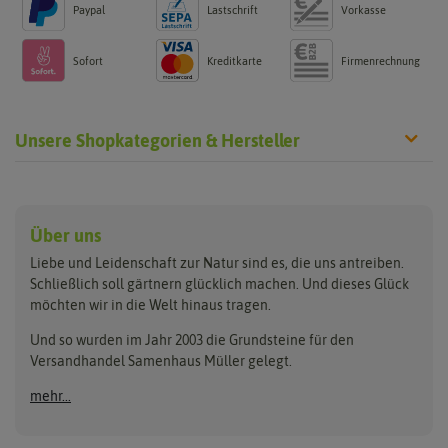
Paypal
Lastschrift
Vorkasse
Sofort
Kreditkarte
Firmenrechnung
Unsere Shopkategorien & Hersteller
Anzucht & Gartenzubehör
Saatgut
Hersteller
Anzuchtschalen
Blumenwiese
Über uns
Benary
Fertil
Anzuchttöpfe
Getreide
Liebe und Leidenschaft zur Natur sind es, die uns antreiben.
Beleuchtung
Keimsprossen
Buzzy Seeds
FLORTUS
Schließlich soll gärtnern glücklich machen. Und dieses Glück
Erdbeertürme
Saatbänder & Saatplatten
möchten wir in die Welt hinaus tragen.
Clever Pots
Greenline
Erde & Dünger
Saatgut für Werbezwecke
Folien, Vliese und Netze
Samen-Sets
Und so wurden im Jahr 2003 die Grundsteine für den
Dürr-Samen
Grüne Oase
Versandhandel Samenhaus Müller gelegt.
Gartengeräte
Gemüsesamen
Feldsaaten Freudenberger
Heizmatte & Heizkabel
Kräutersamen
mehr...
Nützlinge & Nisthilfen
Für die Kleinen
Gusta Garden
Quedlinburger Saatgut
Pflanzenetiketten
Geschenke
Hortitops
ReNatura