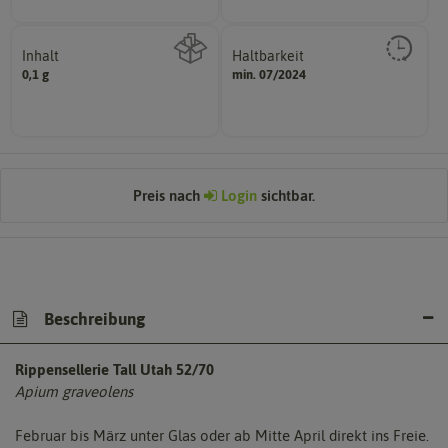
Inhalt
Haltbarkeit
sollte.
0,1 g
min. 07/2024
Wie viel ist enthalten
und Pflanzgut sehr gut keimen
Zeitpunkt, bis zu dem das Saat-
Preis nach
Login
sichtbar.
Beschreibung
Rippensellerie Tall Utah 52/70
Apium graveolens
Februar bis März unter Glas oder ab Mitte April direkt ins Freie.