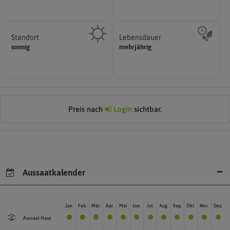
Standort
Lebensdauer
sonnig, vollsonnig)
mehrjährig.
sonnig
mehrjährig
Pflanze? (schattig, halbschattig,
einjährig, zweijährig oder
Wie viel Licht benötigt die
Pflanzen werden kategorisiert in:
Preis nach
Login
sichtbar.
Aussaatkalender
Jan.
Feb.
Mär.
Apr.
Mai
Jun.
Jul.
Aug.
Sep.
Okt.
Nov.
Dez.
Aussaat Haus