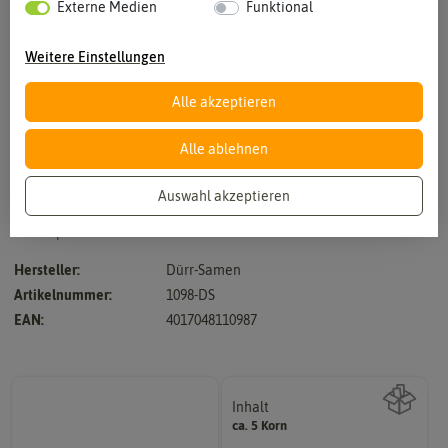
Externe Medien
Funktional
Weitere Einstellungen
Alle akzeptieren
Vergrößern durch berühren
Alle ablehnen
Auswahl akzeptieren
imposante tropische Kübelpflanze, mehrjährig, bis 200 cm,
Solitärpflanze für Kübel
Hersteller:
Dürr-Samen
Artikelnummer:
1098-DS
EAN:
4017048110987
Inhalt
ca. 5 Korn
Wie viel ist enthalten