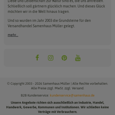
Liebe und Leidenschaft zur Natur sind es, die uns antreiben.
Beleuchtung
Keimsprossen
Buzzy Seeds
FLORTUS
Schließlich soll gärtnern glücklich machen. Und dieses Glück
Erdbeertürme
Saatbänder & Saatplatten
möchten wir in die Welt hinaus tragen.
Clever Pots
Greenline
Erde & Dünger
Saatgut für Werbezwecke
Folien, Vliese und Netze
Samen-Sets
Und so wurden im Jahr 2003 die Grundsteine für den
Dürr-Samen
Grüne Oase
Versandhandel Samenhaus Müller gelegt.
Gartengeräte
Gemüsesamen
Feldsaaten Freudenberger
Heizmatte & Heizkabel
Kräutersamen
mehr...
Nützlinge & Nisthilfen
Für die Kleinen
Gusta Garden
Quedlinburger Saatgut
Pflanzenetiketten
Geschenke
Hortitops
ReNatura
Quelltabletten
Blumensamen
Quelltöpfe
Exotische Samen
Jiffy
ReNatura Vogelwelt
Scheren
Rasensamen
Loretta Rasensamen
Romberg
Töpfe
Jungpflanzen
Winterschutz
Anzuchtsets
Zimmergewächshaus
Baumsamen
© Copyright 2003 - 2026 Samenhaus Müller | Alle Rechte vorbehalten.
Pflanzgut
Alle Preise zzgl. MwSt. zzgl. Versand.
B2B Kundenservice:
kundenservice@samenhaus.de
Pflanzknoblauch
Unsere Angebote richten sich ausschließlich an Industrie, Handel,
Pflanzschalotten
Handwerk, Gewerbe, Kommunen und Institutionen. Wir schließen keine
Steckzwiebeln
Verträge mit Verbrauchern.