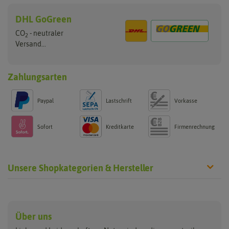
DHL GoGreen
CO
- neutraler
2
Versand...
Zahlungsarten
Paypal
Lastschrift
Vorkasse
Sofort
Kreditkarte
Firmenrechnung
Unsere Shopkategorien & Hersteller
Anzucht & Gartenzubehör
Saatgut
Hersteller
Anzuchtschalen
Blumenwiese
Über uns
Benary
Fertil
Anzuchttöpfe
Getreide