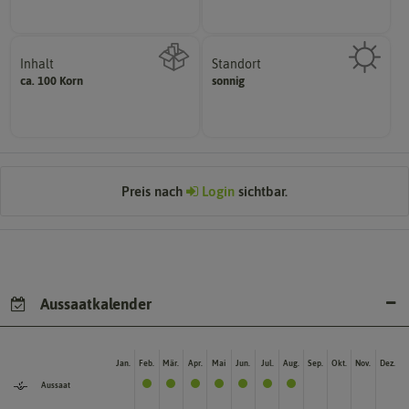
Inhalt
Standort
sonnig, vollsonnig)
ca. 100 Korn
sonnig
Wie viel ist enthalten
Pflanze? (schattig, halbschattig,
Wie viel Licht benötigt die
Preis nach
Login
sichtbar.
Aussaatkalender
Jan.
Feb.
Mär.
Apr.
Mai
Jun.
Jul.
Aug.
Sep.
Okt.
Nov.
Dez.
Aussaat