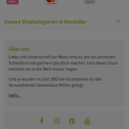
Unsere Shopkategorien & Hersteller
Anzucht & Gartenzubehör
Saatgut
Hersteller
Anzuchtschalen
Blumenwiese
Über uns
Benary
Fertil
Anzuchttöpfe
Getreide
Liebe und Leidenschaft zur Natur sind es, die uns antreiben.
Beleuchtung
Keimsprossen
Buzzy Seeds
FLORTUS
Schließlich soll gärtnern glücklich machen. Und dieses Glück
Erdbeertürme
Saatbänder & Saatplatten
möchten wir in die Welt hinaus tragen.
Clever Pots
Greenline
Erde & Dünger
Saatgut für Werbezwecke
Folien, Vliese und Netze
Samen-Sets
Und so wurden im Jahr 2003 die Grundsteine für den
Dürr-Samen
Grüne Oase
Versandhandel Samenhaus Müller gelegt.
Gartengeräte
Gemüsesamen
Feldsaaten Freudenberger
Heizmatte & Heizkabel
Kräutersamen
mehr...
Nützlinge & Nisthilfen
Für die Kleinen
Gusta Garden
Quedlinburger Saatgut
Pflanzenetiketten
Geschenke
Hortitops
ReNatura
Quelltabletten
Blumensamen
Quelltöpfe
Exotische Samen
Jiffy
ReNatura Vogelwelt
Scheren
Rasensamen
Loretta Rasensamen
Romberg