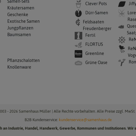
e
Samen-Sets
Clever Pots
Jiff
Kräutersamen
Dürr-Samen
Lore
Geschenke
Ras
Exotische Samen
Feldsaaten
Qued
Jungpflanzen
Freudenberger
Saat
Baumsamen
Fertil
ReN
FLORTUS
ReN
Greenline
Vog
Pflanzschalotten
Ro
Grüne Oase
Knollenware
003 - 2026 Samenhaus Müller | Alle Rechte vorbehalten. Alle Preise zzgl. MwSt. 
B2B Kundenservice:
kundenservice@samenhaus.de
ich an Industrie, Handel, Handwerk, Gewerbe, Kommunen und Institutionen. Wir s