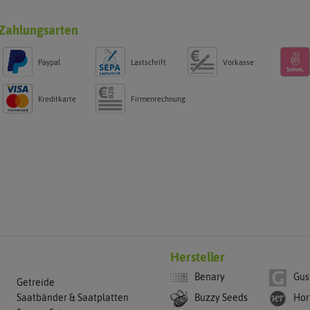
Zahlungsarten
Paypal
Lastschrift
Vorkasse
Kreditkarte
Firmenrechnung
g
Hersteller
Benary
Gus
Getreide
Buzzy Seeds
Hor
Saatbänder & Saatplatten