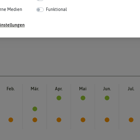
rne Medien
Funktional
instellungen
Feb.
Mär.
Apr.
Mai
Jun.
Jul.