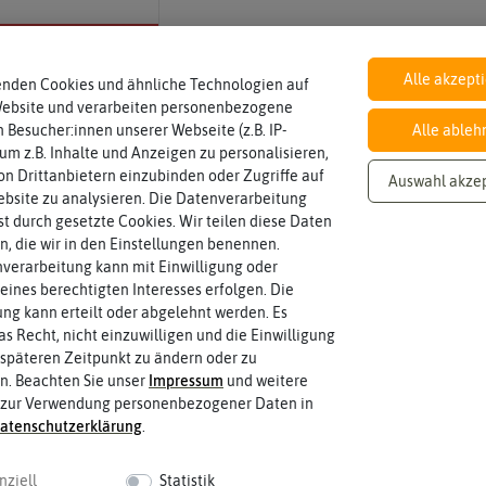
Inhalt
Alle akzept
enden Cookies und ähnliche Technologien auf
Wie viel ist enthalten
ca. 100 Korn
Website und verarbeiten personenbezogene
 Besucher:innen unserer Webseite (z.B. IP-
Alle ableh
 um z.B. Inhalte und Anzeigen zu personalisieren,
n Drittanbietern einzubinden oder Zugriffe auf
Auswahl akze
Lebensdauer
bsite zu analysieren. Die Datenverarbeitung
zweijährig oder mehrjährig.
mehrjährig
Pflanzen werden kategorisiert in: einj
rst durch gesetzte Cookies. Wir teilen diese Daten
en, die wir in den Einstellungen benennen.
verarbeitung kann mit Einwilligung oder
eines berechtigten Interesses erfolgen. Die
Pflanzabstand
haben?
g kann erteilt oder abgelehnt werden. Es
30 cm
Welchen Abstand sollten die Pflanze
as Recht, nicht einzuwilligen und die Einwilligung
späteren Zeitpunkt zu ändern oder zu
n. Beachten Sie unser
Impressum
und weitere
 zur Verwendung personenbezogener Daten in
aten­schutz­erklärung
.
 fahren
nziell
Statistik