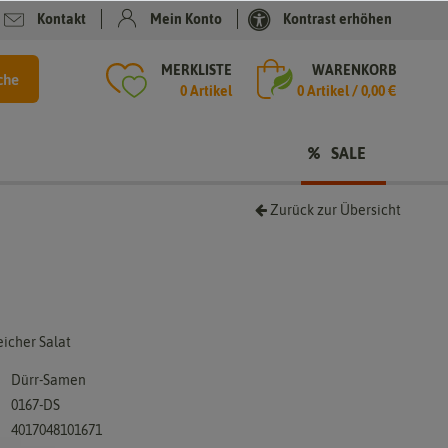
Kontakt
Mein Konto
Kontrast erhöhen
MERKLISTE
WARENKORB
che
0 Artikel
0
Artikel /
0,00 €
SALE
Zurück zur Übersicht
icher Salat
Dürr-Samen
0167-DS
4017048101671