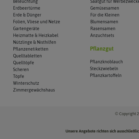
Beleuchtung
Saatgut für Werbezweck
Erdbeertürme
Gemüsesamen
Erde & Dünger
Für die Kleinen
Folien, Vliese und Netze
Blumensamen
Gartengeräte
Rasensamen
Heizmatte & Heizkabel
Anzuchtsets
Nützlinge & Nisthilfen
Pflanzgut
Pflanzenetiketten
Quelltabletten
Pflanzknoblauch
Quelltöpfe
Steckzwiebeln
Scheren
Pflanzkartoffeln
Töpfe
Winterschutz
Zimmergewächshaus
© Copyright 2
Unsere Angebote richten sich ausschließl