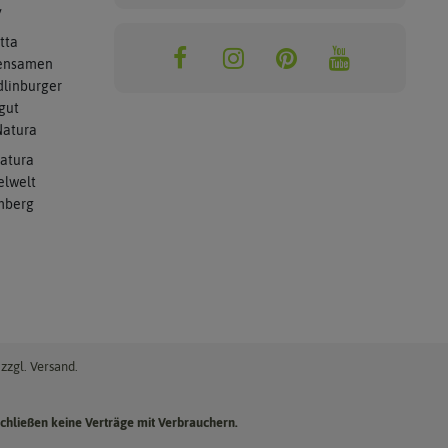
y
tta
ensamen
linburger
gut
atura
atura
elwelt
mberg
zzgl. Versand.
chließen keine Verträge mit Verbrauchern.