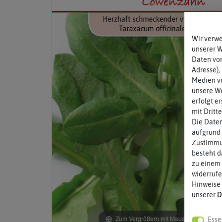
Wir verw
unserer 
Daten von
Adresse),
Medien vo
unsere We
erfolgt e
mit Dritt
Die Daten
aufgrund 
Zustimmun
besteht d
zu einem 
widerrufe
Hinweise
unserer
D
Zum Vergrößern mit Maus über das Bild
Esse