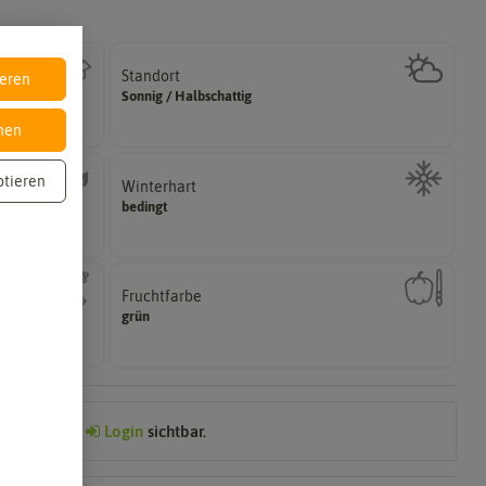
Standort
ieren
halbschattig, sonnig, vollsonnig)
Sonnig / Halbschattig
Wie viel Licht benötigt die Pflanze? (schattig,
nen
ptieren
Winterhart
können.
bedingt
ährig,
Pflanzen, die im Freien ohne Probleme überwintern
Fruchtfarbe
Reifungsprozess hat.
grün
n voneinander
Die Farbe der reifen Frucht, die sie nach dem
Preis nach
Login
sichtbar.