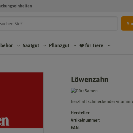
ackungseinheiten
Su
ubehör
Saatgut
Pflanzgut
❤️ für Tiere
Löwenzahn
herzhaft schmeckender vitaminre
Hersteller:
Artikelnummer:
EAN: