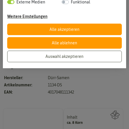
Externe Medien
Funktional
Weitere Einstellungen
Alle akzeptieren
Vergrößern durch berühren
Alle ablehnen
Auswahl akzeptieren
strauch- oder baumförmige Solitärpflanze, längliche, ovale, blau-
olivgrünen Blätter
Hersteller:
Dürr-Samen
Artikelnummer:
1134-DS
EAN:
4017048111342
Inhalt
ca. 8 Korn
Wie viel ist enthalten