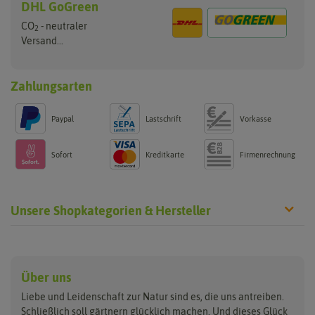
DHL GoGreen
CO
- neutraler
2
Versand...
Zahlungsarten
Paypal
Lastschrift
Vorkasse
Sofort
Kreditkarte
Firmenrechnung
Unsere Shopkategorien & Hersteller
Anzucht & Gartenzubehör
Saatgut
Hersteller
Anzuchtschalen
Blumenwiese
Über uns
Benary
Fertil
Anzuchttöpfe
Getreide
Liebe und Leidenschaft zur Natur sind es, die uns antreiben.
Beleuchtung
Keimsprossen
Buzzy Seeds
FLORTUS
Schließlich soll gärtnern glücklich machen. Und dieses Glück