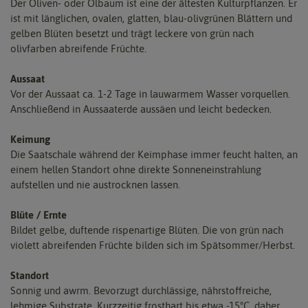
Der Oliven- oder Ölbaum ist eine der ältesten Kulturpflanzen. Er
ist mit länglichen, ovalen, glatten, blau-olivgrünen Blättern und
gelben Blüten besetzt und trägt leckere von grün nach
olivfarben abreifende Früchte.
Aussaat
Vor der Aussaat ca. 1-2 Tage in lauwarmem Wasser vorquellen.
Anschließend in Aussaaterde aussäen und leicht bedecken.
Keimung
Die Saatschale während der Keimphase immer feucht halten, an
einem hellen Standort ohne direkte Sonneneinstrahlung
aufstellen und nie austrocknen lassen.
Blüte / Ernte
Bildet gelbe, duftende rispenartige Blüten. Die von grün nach
violett abreifenden Früchte bilden sich im Spätsommer/Herbst.
Standort
Sonnig und awrm. Bevorzugt durchlässige, nährstoffreiche,
lehmige Substrate. Kurzzeitig frosthart bis etwa -15°C, daher