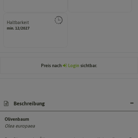
Haltbarkeit
sollte.
min. 12/2027
und Pflanzgut sehr gut keimen
Zeitpunkt, bis zu dem das Saat-
Preis nach
Login
sichtbar.
Beschreibung
Olivenbaum
Olea europaea