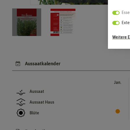
Esse
Exte
Weitere E
Aussaatkalender
Jan.
Aussaat
Aussaat Haus
Blüte