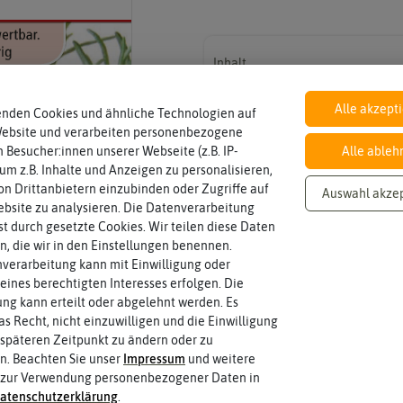
Inhalt
Wie viel ist enthalten
ca. 80 Korn
Alle akzept
enden Cookies und ähnliche Technologien auf
Website und verarbeiten personenbezogene
 Besucher:innen unserer Webseite (z.B. IP-
Alle ableh
Standort
halbschattig, sonnig, vollsonnig)
 um z.B. Inhalte und Anzeigen zu personalisieren,
sonnig
Wie viel Licht benötigt die Pflanze? (sc
n Drittanbietern einzubinden oder Zugriffe auf
Auswahl akze
bsite zu analysieren. Die Datenverarbeitung
rst durch gesetzte Cookies. Wir teilen diese Daten
Fruchtfarbe
en, die wir in den Einstellungen benennen.
Reifungsprozess hat.
grün
verarbeitung kann mit Einwilligung oder
Die Farbe der reifen Frucht, die sie 
eines berechtigten Interesses erfolgen. Die
g kann erteilt oder abgelehnt werden. Es
as Recht, nicht einzuwilligen und die Einwilligung
späteren Zeitpunkt zu ändern oder zu
n. Beachten Sie unser
Impressum
und weitere
 zur Verwendung personenbezogener Daten in
 fahren
aten­schutz­erklärung
.