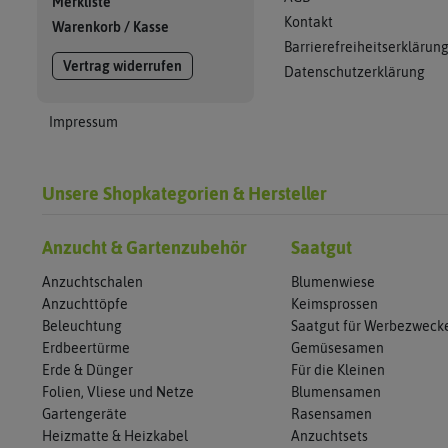
Merkliste
Kontakt
Warenkorb
/
Kasse
Barrierefreiheitserklärun
Vertrag widerrufen
Datenschutzerklärung
Impressum
Unsere Shopkategorien & Hersteller
Anzucht & Gartenzubehör
Saatgut
Anzuchtschalen
Blumenwiese
Anzuchttöpfe
Keimsprossen
Beleuchtung
Saatgut für Werbezweck
Erdbeertürme
Gemüsesamen
Erde & Dünger
Für die Kleinen
Folien, Vliese und Netze
Blumensamen
Gartengeräte
Rasensamen
Heizmatte & Heizkabel
Anzuchtsets