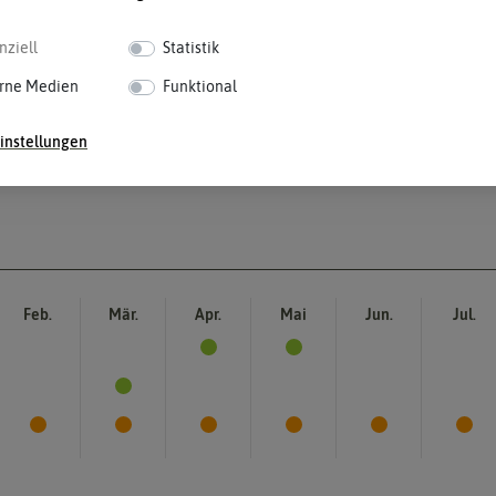
nziell
Statistik
rne Medien
Funktional
instellungen
Feb.
Mär.
Apr.
Mai
Jun.
Jul.