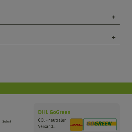
DHL GoGreen
CO
- neutraler
2
Sofort
Versand...