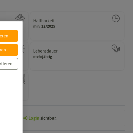
Haltbarkeit
gut keimen sollte.
min. 12/2025
Zeitpunkt, bis zu dem das Saat- und Pflanzgut sehr
ieren
nen
Lebensdauer
zweijährig oder mehrjährig.
mehrjährig
hattig,
Pflanzen werden kategorisiert in: einjährig,
ptieren
nach dem
Preis nach
Login
sichtbar.