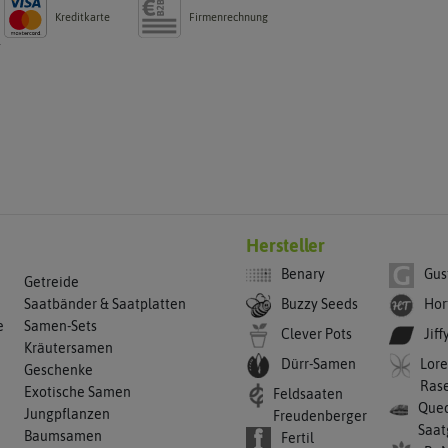
Kreditkarte
Firmenrechnung
g
Hersteller
Benary
Gus
Getreide
Buzzy Seeds
Hor
Saatbänder & Saatplatten
e
Samen-Sets
Clever Pots
Jiff
Kräutersamen
Dürr-Samen
Lore
Geschenke
Ras
Exotische Samen
Feldsaaten
Qued
Jungpflanzen
Freudenberger
Saat
Baumsamen
Fertil