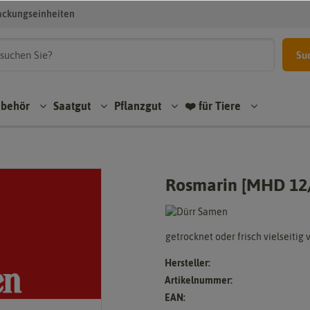
ackungseinheiten
Su
ubehör
Saatgut
Pflanzgut
❤️ für Tiere
Rosmarin [MHD 12
getrocknet oder frisch vielseitig
Hersteller:
Artikelnummer:
EAN: