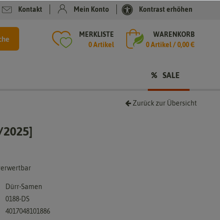
Kontakt
Mein Konto
Kontrast erhöhen
MERKLISTE
WARENKORB
che
0 Artikel
0
Artikel /
0,00 €
SALE
Zurück zur Übersicht
/2025]
 verwertbar
Dürr-Samen
0188-DS
4017048101886