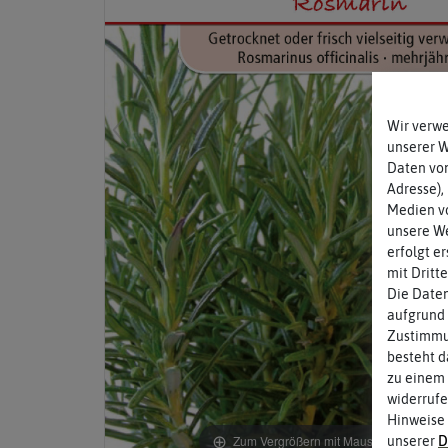
Wir verw
unserer 
Daten von
Adresse),
Medien vo
unsere We
erfolgt e
mit Dritt
Die Daten
aufgrund 
Zustimmun
besteht d
zu einem 
widerrufe
Hinweise
Zum Vergrößern mit Maus über das Bild
unserer
D