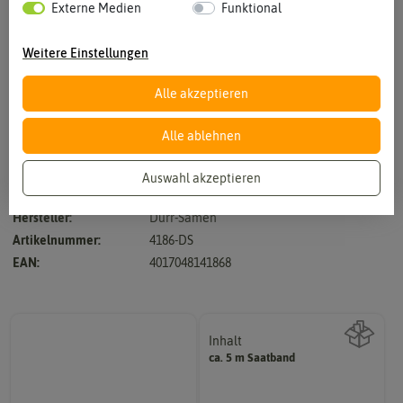
Externe Medien
Funktional
Weitere Einstellungen
Alle akzeptieren
Vergrößern durch berühren
Alle ablehnen
Auswahl akzeptieren
zum Verfeinern vieler Speisen
Hersteller:
Dürr-Samen
Artikelnummer:
4186-DS
EAN:
4017048141868
Inhalt
ca. 5 m Saatband
Wie viel ist enthalten