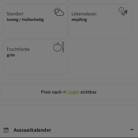
Standort
Lebensdauer
sonnig, vollsonnig)
mehrjährig.
Sonnig / Halbschattig
einjährig
Pflanze? (schattig, halbschattig,
einjährig, zweijährig oder
Wie viel Licht benötigt die
Pflanzen werden kategorisiert in:
Fruchtfarbe
hat.
grün
sie nach dem Reifungsprozess
Die Farbe der reifen Frucht, die
Preis nach
Login
sichtbar.
Aussaatkalender