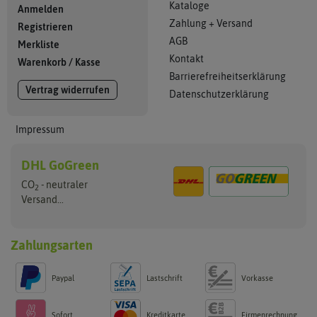
Kataloge
Anmelden
Zahlung + Versand
Registrieren
AGB
Merkliste
Kontakt
Warenkorb
/
Kasse
Barrierefreiheitserklärung
Vertrag widerrufen
Datenschutzerklärung
Impressum
DHL GoGreen
CO
- neutraler
2
Versand...
Zahlungsarten
Paypal
Lastschrift
Vorkasse
Sofort
Kreditkarte
Firmenrechnung