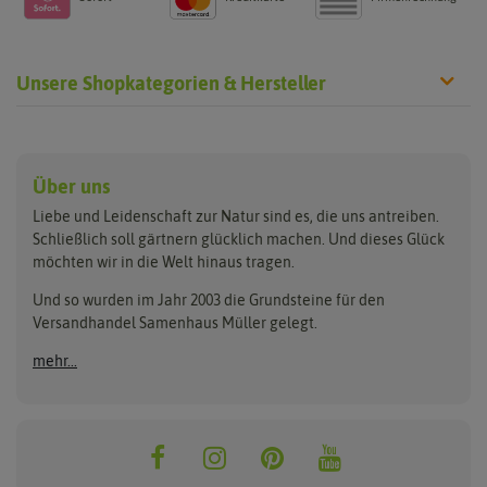
Unsere Shopkategorien & Hersteller
Anzucht & Gartenzubehör
Saatgut
Hersteller
Anzuchtschalen
Blumenwiese
Über uns
Benary
Fertil
Anzuchttöpfe
Getreide
Liebe und Leidenschaft zur Natur sind es, die uns antreiben.
Beleuchtung
Keimsprossen
Buzzy Seeds
FLORTUS
Schließlich soll gärtnern glücklich machen. Und dieses Glück
Erdbeertürme
Saatbänder & Saatplatten
möchten wir in die Welt hinaus tragen.
Clever Pots
Greenline
Erde & Dünger
Saatgut für Werbezwecke
Folien, Vliese und Netze
Samen-Sets
Und so wurden im Jahr 2003 die Grundsteine für den
Dürr-Samen
Grüne Oase
Versandhandel Samenhaus Müller gelegt.
Gartengeräte
Gemüsesamen
Feldsaaten Freudenberger
Heizmatte & Heizkabel
Kräutersamen
mehr...
Nützlinge & Nisthilfen
Für die Kleinen
Gusta Garden
Quedlinburger Saatgut
Pflanzenetiketten
Geschenke
Hortitops
ReNatura
Quelltabletten
Blumensamen
Quelltöpfe
Exotische Samen
Jiffy
ReNatura Vogelwelt
Scheren
Rasensamen
Loretta Rasensamen
Romberg