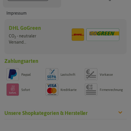
Impressum
DHL GoGreen
CO
- neutraler
2
Versand...
Zahlungsarten
Paypal
Lastschrift
Vorkasse
Sofort
Kreditkarte
Firmenrechnung
Unsere Shopkategorien & Hersteller
Anzucht & Gartenzubehör
Saatgut