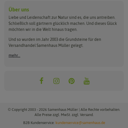
Hersteller
Anzuchtschalen
Blumenwiese
Über uns
Benary
Fertil
Anzuchttöpfe
Getreide
Liebe und Leidenschaft zur Natur sind es, die uns antreiben.
Beleuchtung
Keimsprossen
Buzzy Seeds
FLORTUS
Schließlich soll gärtnern glücklich machen. Und dieses Glück
Erdbeertürme
Saatbänder & Saatplatten
möchten wir in die Welt hinaus tragen.
Clever Pots
Greenline
Erde & Dünger
Saatgut für Werbezwecke
Folien, Vliese und Netze
Samen-Sets
Und so wurden im Jahr 2003 die Grundsteine für den
Dürr-Samen
Grüne Oase
Versandhandel Samenhaus Müller gelegt.
Gartengeräte
Gemüsesamen
Feldsaaten Freudenberger
Heizmatte & Heizkabel
Kräutersamen
mehr...
Nützlinge & Nisthilfen
Für die Kleinen
Gusta Garden
Quedlinburger Saatgut
Pflanzenetiketten
Geschenke
Hortitops
ReNatura
Quelltabletten
Blumensamen
Quelltöpfe
Exotische Samen
Jiffy
ReNatura Vogelwelt
Scheren
Rasensamen
Loretta Rasensamen
Romberg
Töpfe
Jungpflanzen
Winterschutz
Anzuchtsets
Zimmergewächshaus
Baumsamen
© Copyright 2003 - 2026 Samenhaus Müller | Alle Rechte vorbehalten.
Pflanzgut
Alle Preise zzgl. MwSt. zzgl. Versand.
B2B Kundenservice:
kundenservice@samenhaus.de
Pflanzknoblauch