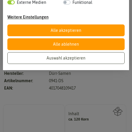
Externe Medien
Funktional
Weitere Einstellungen
Alle akzeptieren
Vergrößern durch berühren
Alle ablehnen
Auswahl akzeptieren
hervorragende Schnittblume in vielen Farben
Hersteller:
Dürr-Samen
Artikelnummer:
0941-DS
EAN:
4017048109417
Inhalt
ca. 120 Korn
Wie viel ist enthalten