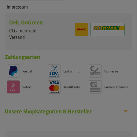
Impressum
DHL GoGreen
CO
- neutraler
2
Versand...
Zahlungsarten
Paypal
Lastschrift
Vorkasse
Sofort
Kreditkarte
Firmenrechnung
Unsere Shopkategorien & Hersteller
Anzucht & Gartenzubehör
Saatgut
Hersteller