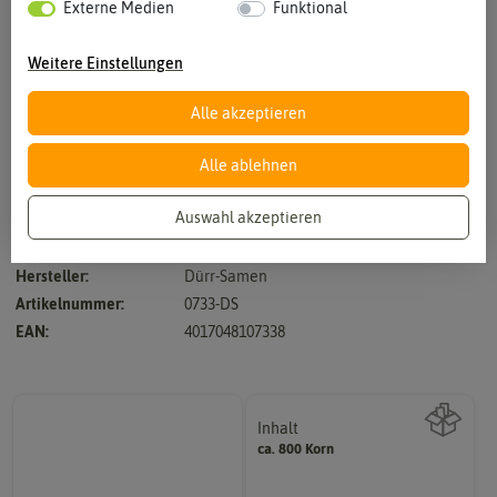
Externe Medien
Funktional
Weitere Einstellungen
Alle akzeptieren
Vergrößern durch berühren
Alle ablehnen
Auswahl akzeptieren
Dufteinstrich, blau, einjährig, 10 cm, für Steingärten und Beete
Hersteller:
Dürr-Samen
Artikelnummer:
0733-DS
EAN:
4017048107338
Inhalt
ca. 800 Korn
Wie viel ist enthalten