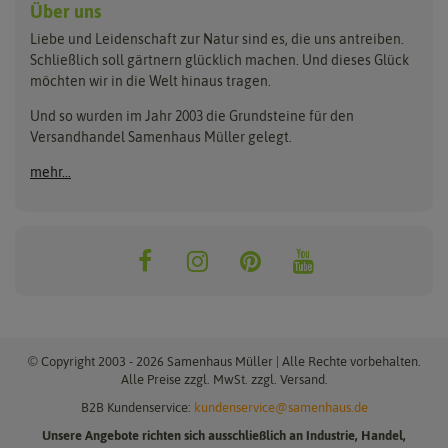
Anzuchtschalen
Blumenwiese
Über uns
Benary
Fertil
Anzuchttöpfe
Getreide
Liebe und Leidenschaft zur Natur sind es, die uns antreiben.
Beleuchtung
Keimsprossen
Buzzy Seeds
FLORTUS
Schließlich soll gärtnern glücklich machen. Und dieses Glück
Erdbeertürme
Saatbänder & Saatplatten
möchten wir in die Welt hinaus tragen.
Clever Pots
Greenline
Erde & Dünger
Saatgut für Werbezwecke
Folien, Vliese und Netze
Samen-Sets
Und so wurden im Jahr 2003 die Grundsteine für den
Dürr-Samen
Grüne Oase
Versandhandel Samenhaus Müller gelegt.
Gartengeräte
Gemüsesamen
Feldsaaten Freudenberger
Heizmatte & Heizkabel
Kräutersamen
mehr...
Nützlinge & Nisthilfen
Für die Kleinen
Gusta Garden
Quedlinburger Saatgut
Pflanzenetiketten
Geschenke
Hortitops
ReNatura
Quelltabletten
Blumensamen
Quelltöpfe
Exotische Samen
Jiffy
ReNatura Vogelwelt
Scheren
Rasensamen
Loretta Rasensamen
Romberg
Töpfe
Jungpflanzen
Winterschutz
Anzuchtsets
Zimmergewächshaus
Baumsamen
© Copyright 2003 - 2026 Samenhaus Müller | Alle Rechte vorbehalten.
Pflanzgut
Alle Preise zzgl. MwSt. zzgl. Versand.
B2B Kundenservice:
kundenservice@samenhaus.de
Pflanzknoblauch
Unsere Angebote richten sich ausschließlich an Industrie, Handel,
Pflanzschalotten