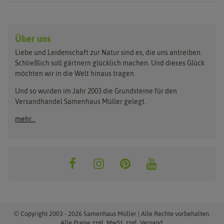
Anzucht & Gartenzubehör
Saatgut
Hersteller
Anzuchtschalen
Blumenwiese
Über uns
Benary
Fertil
Anzuchttöpfe
Getreide
Liebe und Leidenschaft zur Natur sind es, die uns antreiben.
Beleuchtung
Keimsprossen
Buzzy Seeds
FLORTUS
Schließlich soll gärtnern glücklich machen. Und dieses Glück
Erdbeertürme
Saatbänder & Saatplatten
möchten wir in die Welt hinaus tragen.
Clever Pots
Greenline
Erde & Dünger
Saatgut für Werbezwecke
Folien, Vliese und Netze
Samen-Sets
Und so wurden im Jahr 2003 die Grundsteine für den
Dürr-Samen
Grüne Oase
Versandhandel Samenhaus Müller gelegt.
Gartengeräte
Gemüsesamen
Feldsaaten Freudenberger
Heizmatte & Heizkabel
Kräutersamen
mehr...
Nützlinge & Nisthilfen
Für die Kleinen
Gusta Garden
Quedlinburger Saatgut
Pflanzenetiketten
Geschenke
Hortitops
ReNatura
Quelltabletten
Blumensamen
Quelltöpfe
Exotische Samen
Jiffy
ReNatura Vogelwelt
Scheren
Rasensamen
Loretta Rasensamen
Romberg
Töpfe
Jungpflanzen
Winterschutz
Anzuchtsets
Zimmergewächshaus
Baumsamen
© Copyright 2003 - 2026 Samenhaus Müller | Alle Rechte vorbehalten.
Pflanzgut
Alle Preise zzgl. MwSt. zzgl. Versand.