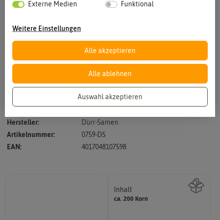
Externe Medien
Funktional
Weitere Einstellungen
Alle akzeptieren
Vergrößern durch berühren
Alle ablehnen
Auswahl akzeptieren
rot mit Auge, zweijährig, 20 cm, für Gruppen und Beete
Hersteller:
Dürr-Samen
Artikelnummer:
0759-DS
EAN:
4017048107598
Inhalt
ca. 200 Korn
Wie viel ist enthalten