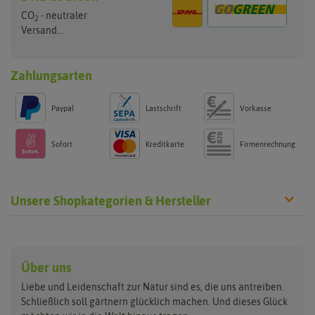
CO
- neutraler
2
Versand...
Zahlungsarten
Paypal
Lastschrift
Vorkasse
Sofort
Kreditkarte
Firmenrechnung
Unsere Shopkategorien & Hersteller
Anzucht & Gartenzubehör
Saatgut
Hersteller
Anzuchtschalen
Blumenwiese
Über uns
Benary
Fertil
Anzuchttöpfe
Getreide
Liebe und Leidenschaft zur Natur sind es, die uns antreiben.
Beleuchtung
Keimsprossen
Buzzy Seeds
FLORTUS
Schließlich soll gärtnern glücklich machen. Und dieses Glück
Erdbeertürme
Saatbänder & Saatplatten