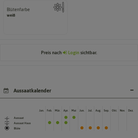
Blütenfarbe
weiß
Kann auch mehrfarbig sein.
Wie ist die Blüte eingefärbt?
Preis nach
Login
sichtbar.
Aussaatkalender
Jan.
Feb.
Mär.
Apr.
Mai
Jun.
Jul.
Aug.
Sep.
Okt.
Nov.
Dez.
Aussaat
Aussaat Haus
Blüte