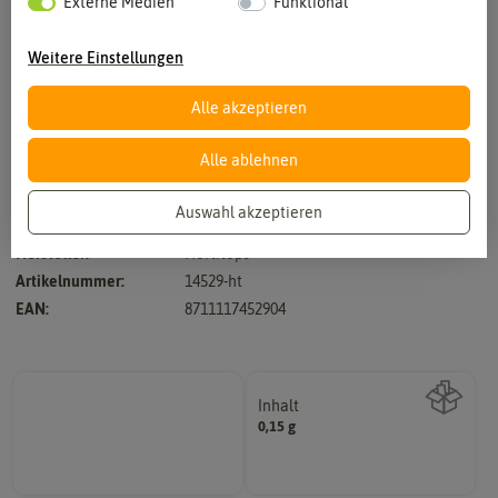
Externe Medien
Funktional
Weitere Einstellungen
Alle akzeptieren
Vergrößern durch berühren
Alle ablehnen
Auswahl akzeptieren
Hersteller:
Hortitops
Artikelnummer:
14529-ht
EAN:
8711117452904
Inhalt
0,15 g
Wie viel ist enthalten