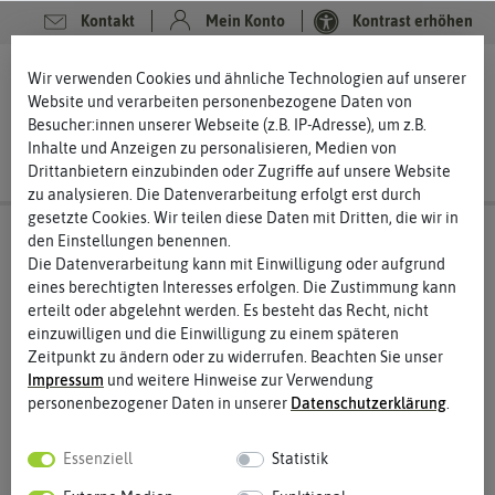
Kontakt
Mein Konto
Kontrast erhöhen
0
0
Wir verwenden Cookies und ähnliche Technologien auf unserer
Website und verarbeiten personenbezogene Daten von
Besucher:innen unserer Webseite (z.B. IP-Adresse), um z.B.
Inhalte und Anzeigen zu personalisieren, Medien von
Drittanbietern einzubinden oder Zugriffe auf unsere Website
zu analysieren. Die Datenverarbeitung erfolgt erst durch
gesetzte Cookies. Wir teilen diese Daten mit Dritten, die wir in
den Einstellungen benennen.
Die Datenverarbeitung kann mit Einwilligung oder aufgrund
eines berechtigten Interesses erfolgen. Die Zustimmung kann
erteilt oder abgelehnt werden. Es besteht das Recht, nicht
einzuwilligen und die Einwilligung zu einem späteren
Zeitpunkt zu ändern oder zu widerrufen. Beachten Sie unser
Impressum
und weitere Hinweise zur Verwendung
personenbezogener Daten in unserer
Daten­schutz­erklärung
.
Essenziell
Statistik