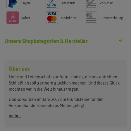
Paypal
Lastschrift
Vorkasse
Sofort
Kreditkarte
Firmenrechnung
Unsere Shopkategorien & Hersteller
Anzucht & Gartenzubehör
Saatgut
Hersteller
Anzuchtschalen
Blumenwiese
Über uns
Benary
Fertil
Anzuchttöpfe
Getreide
Liebe und Leidenschaft zur Natur sind es, die uns antreiben.
Beleuchtung
Keimsprossen
Buzzy Seeds
FLORTUS
Schließlich soll gärtnern glücklich machen. Und dieses Glück
Erdbeertürme
Saatbänder & Saatplatten
möchten wir in die Welt hinaus tragen.
Clever Pots
Greenline
Erde & Dünger
Saatgut für Werbezwecke
Folien, Vliese und Netze
Samen-Sets
Und so wurden im Jahr 2003 die Grundsteine für den
Dürr-Samen
Grüne Oase
Versandhandel Samenhaus Müller gelegt.
Gartengeräte
Gemüsesamen
Feldsaaten Freudenberger
Heizmatte & Heizkabel
Kräutersamen
mehr...
Nützlinge & Nisthilfen
Für die Kleinen
Gusta Garden
Quedlinburger Saatgut
Pflanzenetiketten
Geschenke
Hortitops
ReNatura