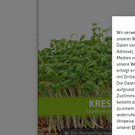
Wir verw
unserer 
Daten von
Adresse),
Medien vo
unsere We
erfolgt e
mit Dritt
Die Daten
aufgrund 
Zustimmun
besteht d
zu einem 
widerrufe
Hinweise
unserer
D
Zum Vergrößern mit Maus über das Bild