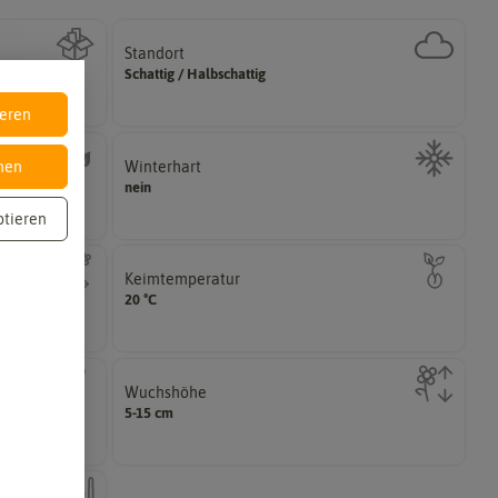
Standort
halbschattig, sonnig, vollsonnig)
Schattig / Halbschattig
Wie viel Licht benötigt die Pflanze? (schattig,
ieren
Winterhart
nen
können.
nein
ährig,
Pflanzen, die im Freien ohne Probleme überwintern
ptieren
Keimtemperatur
Samenkorns am idealsten?
20 °C
n voneinander
Welcher Temperatur­bereich ist für die Keimung des
Wuchshöhe
Idealumständen diese Größe erreichen.
5-15 cm
dealbedingungen
Die ausgewachsene Pflanze kann unter