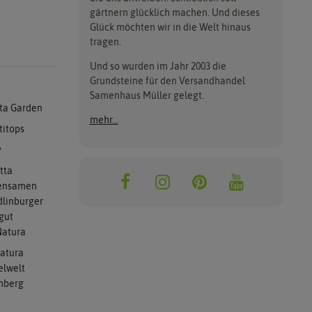
gärtnern glücklich machen. Und dieses
Glück möchten wir in die Welt hinaus
tragen.
Und so wurden im Jahr 2003 die
Grundsteine für den Versandhandel
Samenhaus Müller gelegt.
ta Garden
mehr...
titops
y
tta
ensamen
linburger
gut
atura
atura
elwelt
mberg