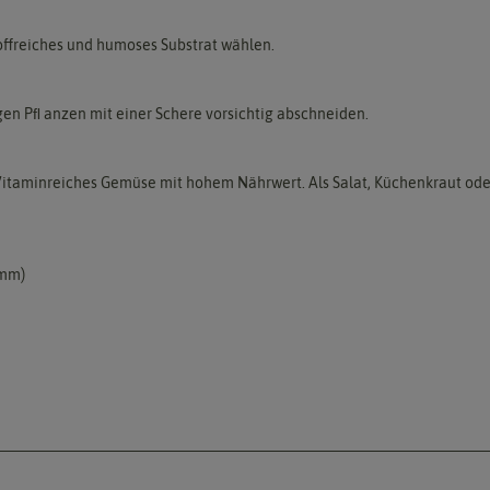
offreiches und humoses Substrat wählen.
ngen Pﬂ anzen mit einer Schere vorsichtig abschneiden.
. Vitaminreiches Gemüse mit hohem Nährwert. Als Salat, Küchenkraut ode
 mm)