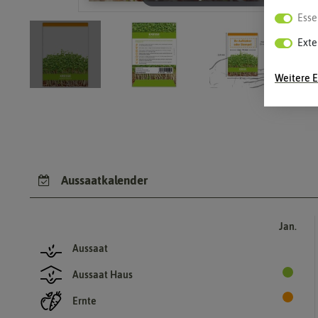
Esse
Exte
Weitere E
Aussaatkalender
Jan.
Aussaat
Aussaat Haus
Ernte