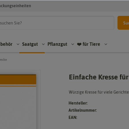
ackungseinheiten
Su
ubehör
Saatgut
Pflanzgut
❤️ für Tiere
wecke
Einfache Kresse f
Würzige Kresse für viele Gericht
Hersteller:
Artikelnummer:
EAN: