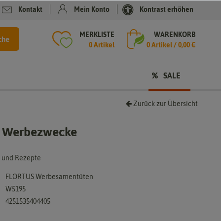
Kontakt
Mein Konto
Kontrast erhöhen
MERKLISTE
WARENKORB
che
0 Artikel
0
Artikel /
0,00 €
SALE
Zurück zur Übersicht
ür Werbezwecke
e und Rezepte
FLORTUS Werbesamentüten
W5195
4251535404405