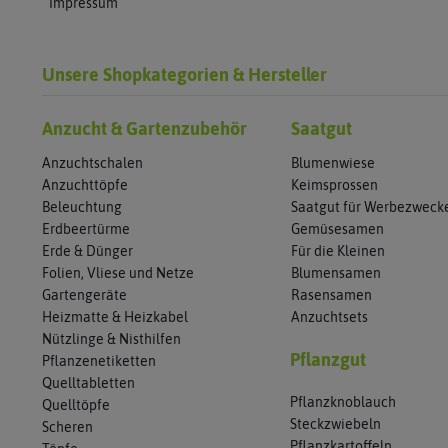
Impressum
Unsere Shopkategorien & Hersteller
Anzucht & Gartenzubehör
Saatgut
Anzuchtschalen
Blumenwiese
Anzuchttöpfe
Keimsprossen
Beleuchtung
Saatgut für Werbezweck
Erdbeertürme
Gemüsesamen
Erde & Dünger
Für die Kleinen
Folien, Vliese und Netze
Blumensamen
Gartengeräte
Rasensamen
Heizmatte & Heizkabel
Anzuchtsets
Nützlinge & Nisthilfen
Pflanzgut
Pflanzenetiketten
Quelltabletten
Pflanzknoblauch
Quelltöpfe
Steckzwiebeln
Scheren
Pflanzkartoffeln