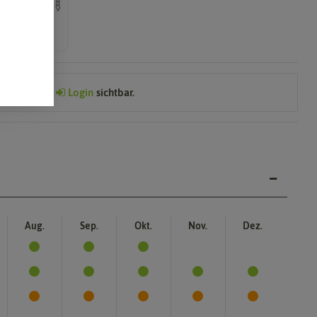
nach dem
Preis nach
Login
sichtbar.
Aug.
Sep.
Okt.
Nov.
Dez.