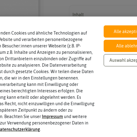
Inhalt
Wie viel ist enthalten
ca. 5 g
Alle akzept
enden Cookies und ähnliche Technologien auf
Website und verarbeiten personenbezogene
Lebensdauer
 Besucher:innen unserer Webseite (z.B. IP-
Alle ableh
zweijährig oder mehrjährig.
einjährig
 um z.B. Inhalte und Anzeigen zu personalisieren,
Pflanzen werden kategorisiert in: einj
n Drittanbietern einzubinden oder Zugriffe auf
Auswahl akze
bsite zu analysieren. Die Datenverarbeitung
rst durch gesetzte Cookies. Wir teilen diese Daten
Pflanzabstand
en, die wir in den Einstellungen benennen.
haben?
breitwürfig säen
verarbeitung kann mit Einwilligung oder
Welchen Abstand sollten die Pflanze
eines berechtigten Interesses erfolgen. Die
g kann erteilt oder abgelehnt werden. Es
as Recht, nicht einzuwilligen und die Einwilligung
Keimzeit
späteren Zeitpunkt zu ändern oder zu
das erste Keimblattpaar zeigt?
1-2 Tage
Wie lange dauert es, bis sich unter I
n. Beachten Sie unser
Impressum
und weitere
 zur Verwendung personenbezogener Daten in
aten­schutz­erklärung
.
 fahren