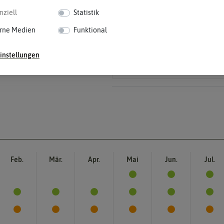
Fruchtfarbe
Reifungsprozess hat.
grün
nziell
Statistik
Die Farbe der reifen Frucht, die sie 
rne Medien
Funktional
instellungen
Feb.
Mär.
Apr.
Mai
Jun.
Jul.