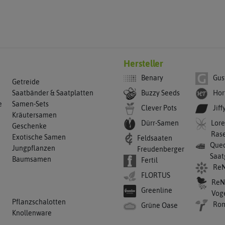
Hersteller
Benary
Gus
Getreide
Buzzy Seeds
Hor
Saatbänder & Saatplatten
e
Samen-Sets
Clever Pots
Jiff
Kräutersamen
Dürr-Samen
Lore
Geschenke
Ras
Exotische Samen
Feldsaaten
Qued
Jungpflanzen
Freudenberger
Saat
Baumsamen
Fertil
ReN
FLORTUS
ReN
Greenline
Vog
Pflanzschalotten
Ro
Grüne Oase
Knollenware