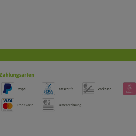
Zahlungsarten
Paypal
Lastschrift
Vorkasse
Kreditkarte
Firmenrechnung
g