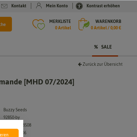
Kontakt
Mein Konto
Kontrast erhöhen
MERKLISTE
WARENKORB
che
0 Artikel
0
Artikel /
0,00 €
SALE
Zurück zur Übersicht
rmande [MHD 07/2024]
Buzzy Seeds
92850-by
8711117928508
DE-ÖKO-006
ieren