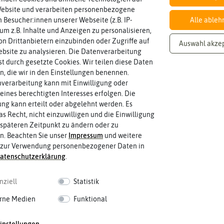
Website und verarbeiten personenbezogene
 Besucher:innen unserer Webseite (z.B. IP-
Alle ableh
 um z.B. Inhalte und Anzeigen zu personalisieren,
BIO
n Drittanbietern einzubinden oder Zugriffe auf
nach EG Öko-Verordnung
biologischen Landwirtschaft arbeiten.
Auswahl akze
Saatgut aus Betrieben, die nach den R
bsite zu analysieren. Die Datenverarbeitung
rst durch gesetzte Cookies. Wir teilen diese Daten
en, die wir in den Einstellungen benennen.
verarbeitung kann mit Einwilligung oder
Haltbarkeit
eines berechtigten Interesses erfolgen. Die
gut keimen sollte.
min. 07/2024
Zeitpunkt, bis zu dem das Saat- und P
g kann erteilt oder abgelehnt werden. Es
as Recht, nicht einzuwilligen und die Einwilligung
späteren Zeitpunkt zu ändern oder zu
n. Beachten Sie unser
Impressum
und weitere
 zur Verwendung personenbezogener Daten in
aten­schutz­erklärung
.
nziell
Statistik
rne Medien
Funktional
 fahren
instellungen