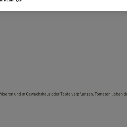
as. Pikieren und in Gewächshaus oder Töpfe verpflanzen. Tomaten liebe