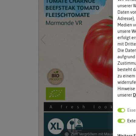
unserer 
Daten von
Adresse),
Medien vo
unsere We
erfolgt e
mit Dritt
Die Daten
aufgrund 
Zustimmun
besteht d
zu einem 
widerrufe
Hinweise
unserer
D
Esse
Exte
Zum Vergrößern mit Maus über das Bild
Weitere E