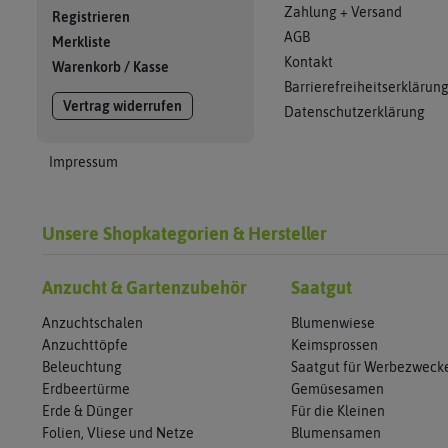
Zahlung + Versand
Registrieren
AGB
Merkliste
Kontakt
Warenkorb
/
Kasse
Barrierefreiheitserklärun
Vertrag widerrufen
Datenschutzerklärung
Impressum
Unsere Shopkategorien & Hersteller
Anzucht & Gartenzubehör
Saatgut
Anzuchtschalen
Blumenwiese
Anzuchttöpfe
Keimsprossen
Beleuchtung
Saatgut für Werbezweck
Erdbeertürme
Gemüsesamen
Erde & Dünger
Für die Kleinen
Folien, Vliese und Netze
Blumensamen