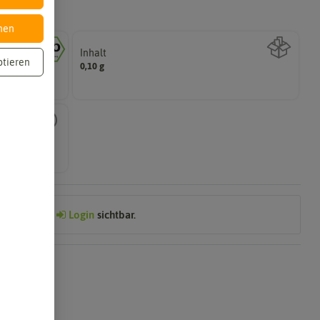
nen
Inhalt
ptieren
Wie viel ist enthalten
0,10 g
ichtlinien der
flanzgut sehr
Preis nach
Login
sichtbar.