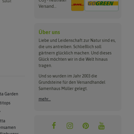
CO
- neutraler
2
Sofort
Versand...
Über uns
Liebe und Leidenschaft zur Natur sind es,
die uns antreiben. Schließlich soll
gärtnern glücklich machen. Und dieses
Glück möchten wir in die Welt hinaus
tragen.
Und so wurden im Jahr 2003 die
Grundsteine für den Versandhandel
Samenhaus Müller gelegt.
ta Garden
mehr...
titops
y
tta
ensamen