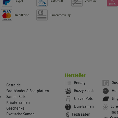
Paypal
Lastschrift
Vorkasse
Kreditkarte
Firmenrechnung
g
Hersteller
Benary
Gus
Getreide
Buzzy Seeds
Hor
Saatbänder & Saatplatten
e
Samen-Sets
Clever Pots
Jiff
Kräutersamen
Dürr-Samen
Lore
Geschenke
Ras
Exotische Samen
Feldsaaten