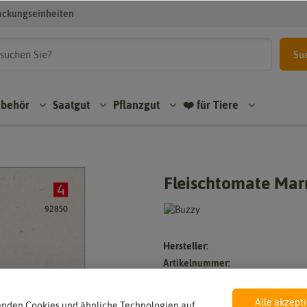
ackungseinheiten
Su
ubehör
Saatgut
Pflanzgut
❤️ für Tiere
Fleischtomate Ma
Hersteller:
Artikelnummer:
EAN:
Öko-Kontrollstelle:
Alle akzept
enden Cookies und ähnliche Technologien auf