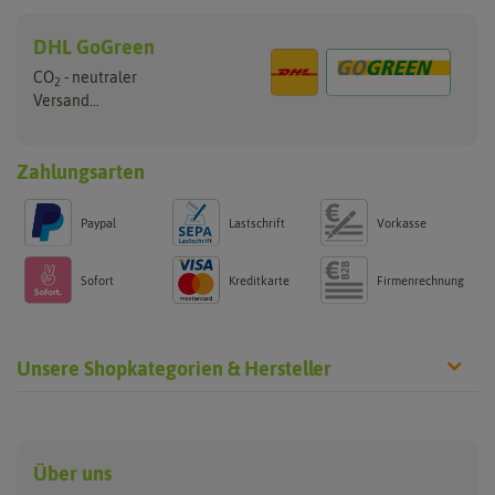
DHL GoGreen
CO
- neutraler
2
Versand...
Zahlungsarten
Paypal
Lastschrift
Vorkasse
Sofort
Kreditkarte
Firmenrechnung
Unsere Shopkategorien & Hersteller
Anzucht & Gartenzubehör
Saatgut
Hersteller
Anzuchtschalen
Blumenwiese
Über uns
Benary
Fertil
Anzuchttöpfe
Getreide