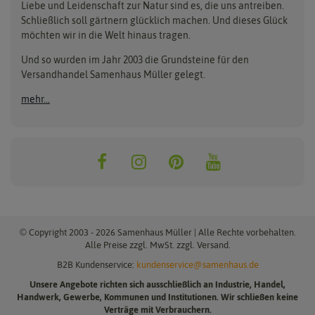
Liebe und Leidenschaft zur Natur sind es, die uns antreiben.
Beleuchtung
Keimsprossen
Buzzy Seeds
FLORTUS
Schließlich soll gärtnern glücklich machen. Und dieses Glück
Erdbeertürme
Saatbänder & Saatplatten
möchten wir in die Welt hinaus tragen.
Clever Pots
Greenline
Erde & Dünger
Saatgut für Werbezwecke
Folien, Vliese und Netze
Samen-Sets
Und so wurden im Jahr 2003 die Grundsteine für den
Dürr-Samen
Grüne Oase
Versandhandel Samenhaus Müller gelegt.
Gartengeräte
Gemüsesamen
Feldsaaten Freudenberger
Heizmatte & Heizkabel
Kräutersamen
mehr...
Nützlinge & Nisthilfen
Für die Kleinen
Gusta Garden
Quedlinburger Saatgut
Pflanzenetiketten
Geschenke
Hortitops
ReNatura
Quelltabletten
Blumensamen
Quelltöpfe
Exotische Samen
Jiffy
ReNatura Vogelwelt
Scheren
Rasensamen
Loretta Rasensamen
Romberg
Töpfe
Jungpflanzen
Winterschutz
Anzuchtsets
Zimmergewächshaus
Baumsamen
© Copyright 2003 - 2026 Samenhaus Müller | Alle Rechte vorbehalten.
Pflanzgut
Alle Preise zzgl. MwSt. zzgl. Versand.
B2B Kundenservice:
kundenservice@samenhaus.de
Pflanzknoblauch
Unsere Angebote richten sich ausschließlich an Industrie, Handel,
Pflanzschalotten
Handwerk, Gewerbe, Kommunen und Institutionen. Wir schließen keine
Steckzwiebeln
Verträge mit Verbrauchern.