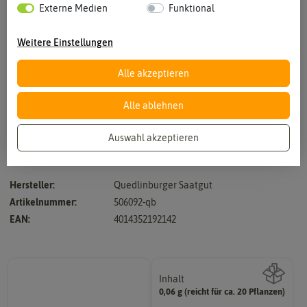
Externe Medien
Funktional
Weitere Einstellungen
Alle akzeptieren
Vergrößern durch berühren
Alle ablehnen
Auswahl akzeptieren
Für naturnahe Pflanzungen in Sommerbeete/Staudenrabatten und
Bauerngärten.
Hersteller:
Quedlinburger Saatgut
Artikelnummer:
506092-qb
EAN:
4014352192142
Inhalt
0,06 g (reicht für ca. 20 Pflanzen)
Wie viel ist enthalten