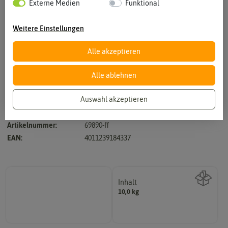
Externe Medien
Funktional
Weitere Einstellungen
Alle akzeptieren
Vergrößern durch berühren
Alle ablehnen
Auswahl akzeptieren
Hersteller:
Feldsaaten Freudenberger
Artikelnummer:
69890-ff
EAN:
4011239184337
Inhalt
10,0 kg
Wie viel ist enthalten