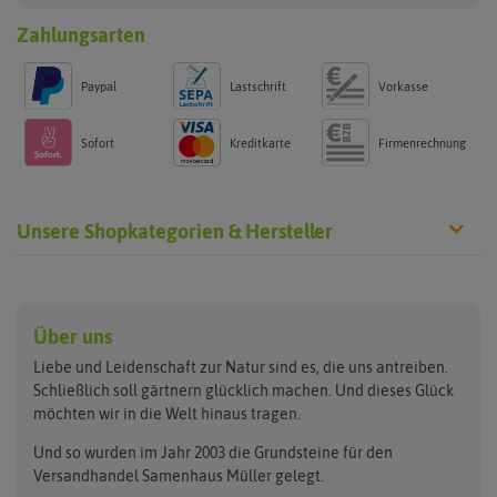
Zahlungsarten
Paypal
Lastschrift
Vorkasse
Sofort
Kreditkarte
Firmenrechnung
Unsere Shopkategorien & Hersteller
Anzucht & Gartenzubehör
Saatgut
Hersteller
Anzuchtschalen
Blumenwiese
Über uns
Benary
Fertil
Anzuchttöpfe
Getreide
Liebe und Leidenschaft zur Natur sind es, die uns antreiben.
Beleuchtung
Keimsprossen
Buzzy Seeds
FLORTUS
Schließlich soll gärtnern glücklich machen. Und dieses Glück
Erdbeertürme
Saatbänder & Saatplatten
möchten wir in die Welt hinaus tragen.
Clever Pots
Greenline
Erde & Dünger
Saatgut für Werbezwecke
Folien, Vliese und Netze
Samen-Sets
Und so wurden im Jahr 2003 die Grundsteine für den
Dürr-Samen
Grüne Oase
Versandhandel Samenhaus Müller gelegt.
Gartengeräte
Gemüsesamen
Feldsaaten Freudenberger