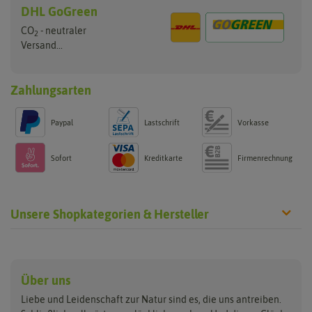
DHL GoGreen
CO
- neutraler
2
Versand...
Zahlungsarten
Paypal
Lastschrift
Vorkasse
Sofort
Kreditkarte
Firmenrechnung
Unsere Shopkategorien & Hersteller
Anzucht & Gartenzubehör
Saatgut
Hersteller
Anzuchtschalen
Blumenwiese
Über uns
Benary
Fertil
Anzuchttöpfe
Getreide
Liebe und Leidenschaft zur Natur sind es, die uns antreiben.
Beleuchtung
Keimsprossen
Buzzy Seeds
FLORTUS