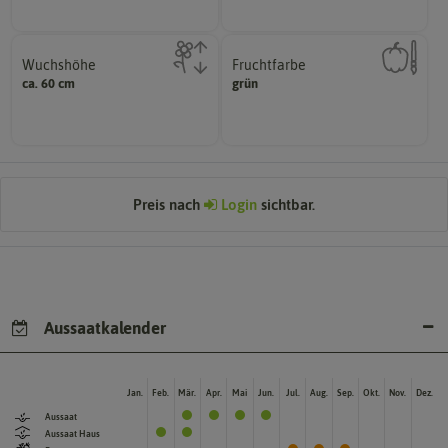
Wuchshöhe
Fruchtfarbe
diese Größe erreichen.
hat.
ca. 60 cm
grün
kann unter Idealumständen
sie nach dem Reifungsprozess
Die ausgewachsene Pflanze
Die Farbe der reifen Frucht, die
Preis nach
Login
sichtbar.
Aussaatkalender
Jan.
Feb.
Mär.
Apr.
Mai
Jun.
Jul.
Aug.
Sep.
Okt.
Nov.
Dez.
Aussaat
Aussaat Haus