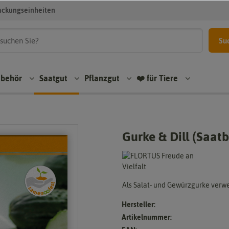
ackungseinheiten
Su
ubehör
Saatgut
Pflanzgut
❤️ für Tiere
Gurke & Dill (Saat
Als Salat- und Gewürzgurke verw
Hersteller:
Artikelnummer: