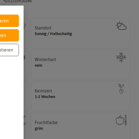
4251535416286
ieren
Standort
halbschattig, sonnig, vollsonnig)
Sonnig / Halbschattig
nen
Wie viel Licht benötigt die Pflanze? (schattig,
ptieren
Winterhart
können.
nein
ährig,
Pflanzen, die im Freien ohne Probleme überwintern
Keimzeit
das erste Keimblattpaar zeigt?
1-2 Wochen
ie Keimung des
Wie lange dauert es, bis sich unter Idealbedingungen
Fruchtfarbe
n.
Reifungsprozess hat.
grün
er
Die Farbe der reifen Frucht, die sie nach dem