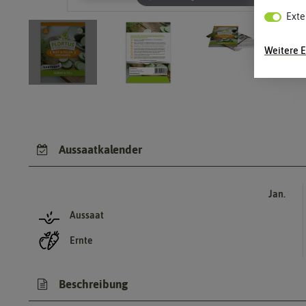
Exte
Weitere E
Aussaatkalender
Jan.
Aussaat
Ernte
Beschreibung