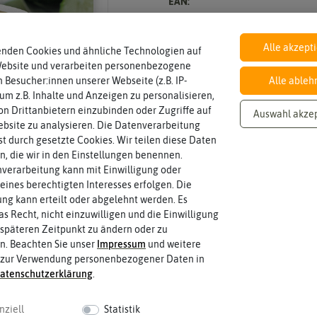
EAN:
Alle akzept
enden Cookies und ähnliche Technologien auf
Inhalt
Website und verarbeiten personenbezogene
Wie viel ist enthalten
2 Saatbänder je 2,5 m
 Besucher:innen unserer Webseite (z.B. IP-
Alle ableh
 um z.B. Inhalte und Anzeigen zu personalisieren,
n Drittanbietern einzubinden oder Zugriffe auf
Auswahl akze
bsite zu analysieren. Die Datenverarbeitung
Lebensdauer
rst durch gesetzte Cookies. Wir teilen diese Daten
zweijährig oder mehrjährig.
einjährig
Pflanzen werden kategorisiert in: einj
en, die wir in den Einstellungen benennen.
verarbeitung kann mit Einwilligung oder
eines berechtigten Interesses erfolgen. Die
g kann erteilt oder abgelehnt werden. Es
Keimtemperatur
as Recht, nicht einzuwilligen und die Einwilligung
Samenkorns am idealsten?
Ab 10 °C, optimal 24 °C
Welcher Temperatur­bereich ist für d
späteren Zeitpunkt zu ändern oder zu
n. Beachten Sie unser
Impressum
und weitere
 zur Verwendung personenbezogener Daten in
aten­schutz­erklärung
.
Wuchshöhe
Idealumständen diese Größe erreiche
50-150 cm
Die ausgewachsene Pflanze kann unt
nziell
Statistik
 fahren