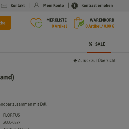
Kontakt
Mein Konto
Kontrast erhöhen
MERKLISTE
WARENKORB
che
0 Artikel
0
Artikel /
0,00 €
SALE
Zurück zur Übersicht
band)
endbar zusammen mit Dill.
FLORTUS
2000-0527