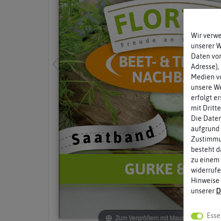
Wir verw
unserer 
Daten von
Adresse),
Medien vo
unsere We
erfolgt e
mit Dritt
Die Daten
aufgrund 
Zustimmun
besteht d
zu einem 
widerrufe
Hinweise
unserer
D
Esse
Zum Vergrößern mit Maus über das Bild