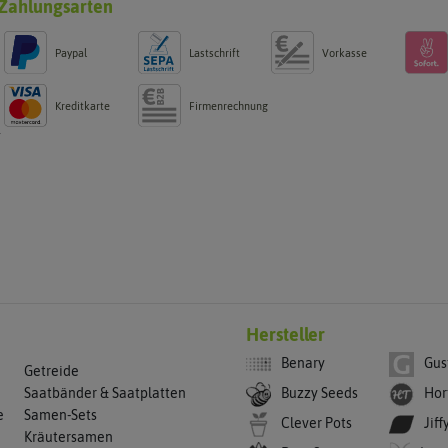
Zahlungsarten
Paypal
Lastschrift
Vorkasse
Kreditkarte
Firmenrechnung
g
Hersteller
Benary
Gus
Getreide
Buzzy Seeds
Hor
Saatbänder & Saatplatten
e
Samen-Sets
Clever Pots
Jiff
Kräutersamen