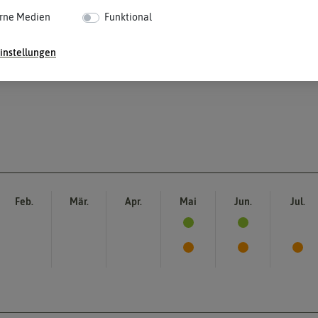
rne Medien
Funktional
instellungen
Feb.
Mär.
Apr.
Mai
Jun.
Jul.