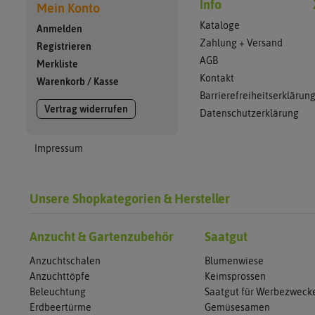
Info
Mein Konto
Kataloge
Anmelden
Zahlung + Versand
Registrieren
AGB
Merkliste
Kontakt
Warenkorb
/
Kasse
Barrierefreiheitserklärun
Vertrag widerrufen
Datenschutzerklärung
Impressum
Unsere Shopkategorien & Hersteller
Anzucht & Gartenzubehör
Saatgut
Anzuchtschalen
Blumenwiese
Anzuchttöpfe
Keimsprossen
Beleuchtung
Saatgut für Werbezweck
Erdbeertürme
Gemüsesamen