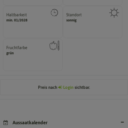
Haltbarkeit
Standort
sollte.
sonnig, vollsonnig)
min. 01/2028
sonnig
und Pflanzgut sehr gut keimen
Pflanze? (schattig, halbschattig,
Zeitpunkt, bis zu dem das Saat-
Wie viel Licht benötigt die
Fruchtfarbe
hat.
grün
sie nach dem Reifungsprozess
Die Farbe der reifen Frucht, die
Preis nach
Login
sichtbar.
Aussaatkalender