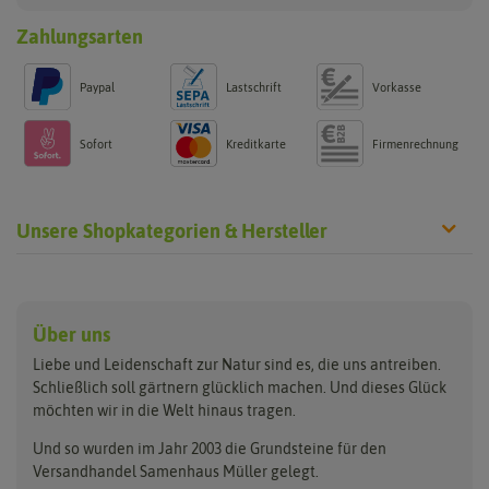
Zahlungsarten
Paypal
Lastschrift
Vorkasse
Sofort
Kreditkarte
Firmenrechnung
Unsere Shopkategorien & Hersteller
Anzucht & Gartenzubehör
Saatgut
Hersteller
Anzuchtschalen
Blumenwiese
Über uns
Benary
Fertil
Anzuchttöpfe
Getreide
Liebe und Leidenschaft zur Natur sind es, die uns antreiben.
Beleuchtung
Keimsprossen
Buzzy Seeds
FLORTUS
Schließlich soll gärtnern glücklich machen. Und dieses Glück
Erdbeertürme
Saatbänder & Saatplatten
möchten wir in die Welt hinaus tragen.
Clever Pots
Greenline
Erde & Dünger
Saatgut für Werbezwecke
Folien, Vliese und Netze
Samen-Sets
Und so wurden im Jahr 2003 die Grundsteine für den
Dürr-Samen
Grüne Oase
Versandhandel Samenhaus Müller gelegt.
Gartengeräte
Gemüsesamen