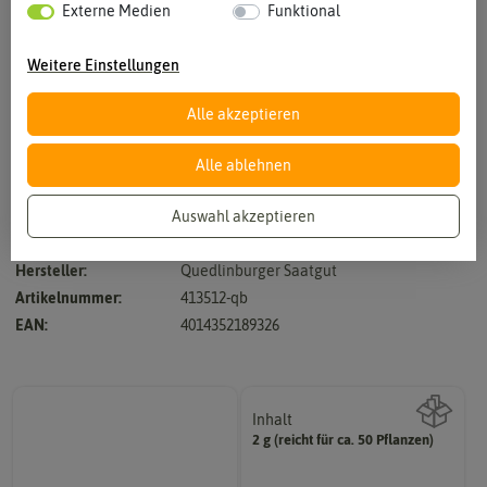
Externe Medien
Funktional
Weitere Einstellungen
Alle akzeptieren
Vergrößern durch berühren
Alle ablehnen
Auswahl akzeptieren
Vorgebirgstrauben - Robuste Standardsorte
Hersteller:
Quedlinburger Saatgut
Artikelnummer:
413512-qb
EAN:
4014352189326
Inhalt
2 g (reicht für ca. 50 Pflanzen)
Wie viel ist enthalten