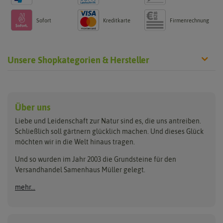
Sofort
Kreditkarte
Firmenrechnung
Unsere Shopkategorien & Hersteller
Anzucht & Gartenzubehör
Saatgut
Hersteller
Anzuchtschalen
Blumenwiese
Über uns
Benary
Fertil
Anzuchttöpfe
Getreide
Liebe und Leidenschaft zur Natur sind es, die uns antreiben.
Beleuchtung
Keimsprossen
Buzzy Seeds
FLORTUS
Schließlich soll gärtnern glücklich machen. Und dieses Glück
Erdbeertürme
Saatbänder & Saatplatten
möchten wir in die Welt hinaus tragen.
Clever Pots
Greenline
Erde & Dünger
Saatgut für Werbezwecke
Folien, Vliese und Netze
Samen-Sets
Und so wurden im Jahr 2003 die Grundsteine für den
Dürr-Samen
Grüne Oase
Versandhandel Samenhaus Müller gelegt.
Gartengeräte
Gemüsesamen
Feldsaaten Freudenberger
Heizmatte & Heizkabel
Kräutersamen
mehr...
Nützlinge & Nisthilfen
Für die Kleinen
Gusta Garden
Quedlinburger Saatgut
Pflanzenetiketten
Geschenke
Hortitops
ReNatura
Quelltabletten
Blumensamen