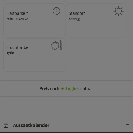
Haltbarkeit
Standort
sollte.
sonnig, vollsonnig)
min. 01/2028
sonnig
und Pflanzgut sehr gut keimen
Pflanze? (schattig, halbschattig,
Zeitpunkt, bis zu dem das Saat-
Wie viel Licht benötigt die
Fruchtfarbe
hat.
grün
sie nach dem Reifungsprozess
Die Farbe der reifen Frucht, die
Preis nach
Login
sichtbar.
Aussaatkalender