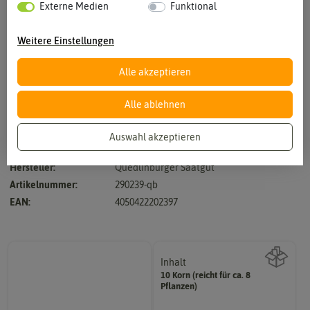
Externe Medien
Funktional
Weitere Einstellungen
Alle akzeptieren
Vergrößern durch berühren
Alle ablehnen
Auswahl akzeptieren
dunkelgrün, bitterstofffrei
Hersteller:
Quedlinburger Saatgut
Artikelnummer:
290239-qb
EAN:
4050422202397
Inhalt
10 Korn (reicht für ca. 8
Wie viel ist enthalten
Pflanzen)