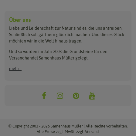
Anzucht & Gartenzubehör
Saatgut
Hersteller
Anzuchtschalen
Blumenwiese
Über uns
Benary
Fertil
Anzuchttöpfe
Getreide
Liebe und Leidenschaft zur Natur sind es, die uns antreiben.
Beleuchtung
Keimsprossen
Buzzy Seeds
FLORTUS
Schließlich soll gärtnern glücklich machen. Und dieses Glück
Erdbeertürme
Saatbänder & Saatplatten
möchten wir in die Welt hinaus tragen.
Clever Pots
Greenline
Erde & Dünger
Saatgut für Werbezwecke
Folien, Vliese und Netze
Samen-Sets
Und so wurden im Jahr 2003 die Grundsteine für den
Dürr-Samen
Grüne Oase
Versandhandel Samenhaus Müller gelegt.
Gartengeräte
Gemüsesamen
Feldsaaten Freudenberger
Heizmatte & Heizkabel
Kräutersamen
mehr...
Nützlinge & Nisthilfen
Für die Kleinen
Gusta Garden
Quedlinburger Saatgut
Pflanzenetiketten
Geschenke
Hortitops
ReNatura
Quelltabletten
Blumensamen
Quelltöpfe
Exotische Samen
Jiffy
ReNatura Vogelwelt
Scheren
Rasensamen
Loretta Rasensamen
Romberg
Töpfe
Jungpflanzen
Winterschutz
Anzuchtsets
Zimmergewächshaus
Baumsamen
© Copyright 2003 - 2026 Samenhaus Müller | Alle Rechte vorbehalten.
Pflanzgut
Alle Preise zzgl. MwSt. zzgl. Versand.