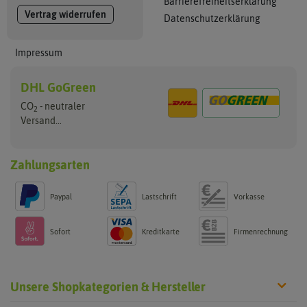
Barrierefreiheitserklärung
Vertrag widerrufen
Datenschutzerklärung
Impressum
DHL GoGreen
CO
- neutraler
2
Versand...
Zahlungsarten
Paypal
Lastschrift
Vorkasse
Sofort
Kreditkarte
Firmenrechnung
Unsere Shopkategorien & Hersteller