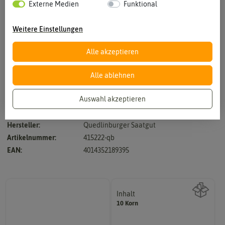
Externe Medien
Funktional
Weitere Einstellungen
Alle akzeptieren
Vergrößern durch berühren
Alle ablehnen
Auswahl akzeptieren
Qualitas -30 cm lang
Hersteller:
Quedlinburger Saatgut
Artikelnummer:
415222-qb
EAN:
4014352189395
Inhalt
10 Korn
Wie viel ist enthalten