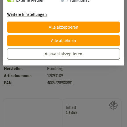
Externe Medien
Funktional
Weitere Einstellungen
Vergrößern durch berühren
Alle akzeptieren
Alle ablehnen
Auswahl akzeptieren
4 m heizbar, 30 Watt
Hersteller:
Romberg
Artikelnummer:
12093109
EAN:
4005728900881
Inhalt
1 Stück
Wie viel ist enthalten