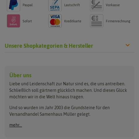
Paypal
Lastschrift
Vorkasse
Sofort
Kreditkarte
Firmenrechnung
Unsere Shopkategorien & Hersteller
Anzucht & Gartenzubehör
Saatgut
Hersteller
Anzuchtschalen
Blumenwiese
Über uns
Benary
Fertil
Anzuchttöpfe
Getreide
Liebe und Leidenschaft zur Natur sind es, die uns antreiben.
Beleuchtung
Keimsprossen
Buzzy Seeds
FLORTUS
Schließlich soll gärtnern glücklich machen. Und dieses Glück
Erdbeertürme
Saatbänder & Saatplatten
möchten wir in die Welt hinaus tragen.
Clever Pots
Greenline
Erde & Dünger
Saatgut für Werbezwecke
Folien, Vliese und Netze
Samen-Sets
Und so wurden im Jahr 2003 die Grundsteine für den
Dürr-Samen
Grüne Oase
Versandhandel Samenhaus Müller gelegt.
Gartengeräte
Gemüsesamen
Feldsaaten Freudenberger
Heizmatte & Heizkabel
Kräutersamen
mehr...
Nützlinge & Nisthilfen
Für die Kleinen
Gusta Garden
Quedlinburger Saatgut
Pflanzenetiketten
Geschenke