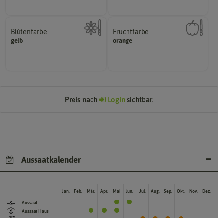
Blütenfarbe
Fruchtfarbe
hat.
gelb
Kann auch mehrfarbig sein.
orange
sie nach dem Reifungsprozess
Wie ist die Blüte eingefärbt?
Die Farbe der reifen Frucht, die
Preis nach
Login
sichtbar.
Aussaatkalender
Jan.
Feb.
Mär.
Apr.
Mai
Jun.
Jul.
Aug.
Sep.
Okt.
Nov.
Dez.
Aussaat
Aussaat Haus