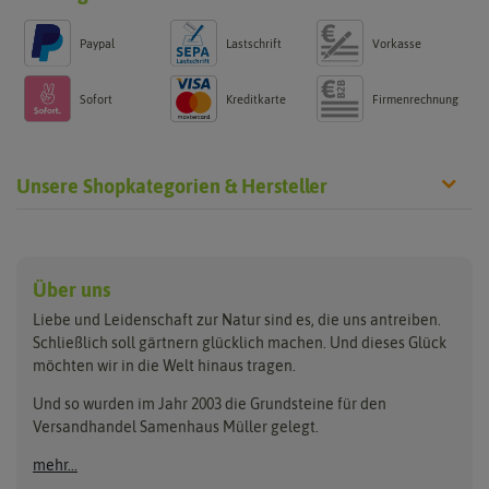
Paypal
Lastschrift
Vorkasse
Sofort
Kreditkarte
Firmenrechnung
Unsere Shopkategorien & Hersteller
Anzucht & Gartenzubehör
Saatgut
Hersteller
Anzuchtschalen
Blumenwiese
Über uns
Benary
Fertil
Anzuchttöpfe
Getreide
Liebe und Leidenschaft zur Natur sind es, die uns antreiben.
Beleuchtung
Keimsprossen
Buzzy Seeds
FLORTUS
Schließlich soll gärtnern glücklich machen. Und dieses Glück
Erdbeertürme
Saatbänder & Saatplatten
möchten wir in die Welt hinaus tragen.
Clever Pots
Greenline
Erde & Dünger
Saatgut für Werbezwecke
Folien, Vliese und Netze
Samen-Sets
Und so wurden im Jahr 2003 die Grundsteine für den
Dürr-Samen
Grüne Oase
Versandhandel Samenhaus Müller gelegt.
Gartengeräte
Gemüsesamen
Feldsaaten Freudenberger
Heizmatte & Heizkabel
Kräutersamen
mehr...
Nützlinge & Nisthilfen
Für die Kleinen
Gusta Garden
Quedlinburger Saatgut