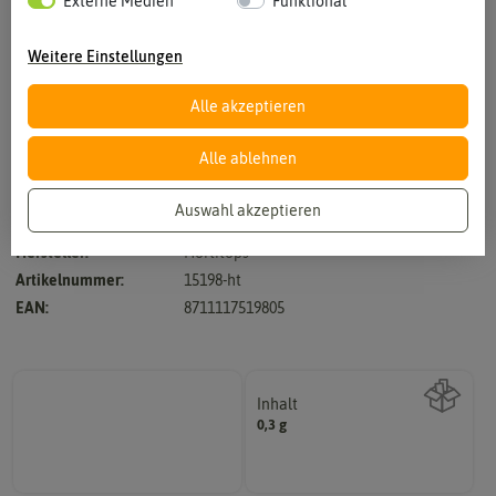
Externe Medien
Funktional
Weitere Einstellungen
Alle akzeptieren
Vergrößern durch berühren
Alle ablehnen
Auswahl akzeptieren
Hersteller:
Hortitops
Artikelnummer:
15198-ht
EAN:
8711117519805
Inhalt
0,3 g
Wie viel ist enthalten