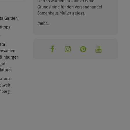
Und so wurden im Jahr 2003 die
Grundsteine für den Versandhandel
Samenhaus Müller gelegt.
ta Garden
mehr...
titops
y
tta
ensamen
linburger
gut
atura
atura
elwelt
mberg