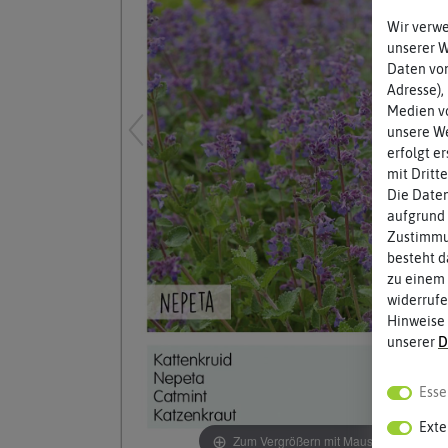
Wir verw
unserer 
Daten von
Adresse),
Medien vo
unsere We
erfolgt e
mit Dritt
Die Daten
aufgrund 
Zustimmun
besteht d
zu einem 
widerrufe
Hinweise
unserer
D
Esse
Exte
Zum Vergrößern mit Maus über das Bild