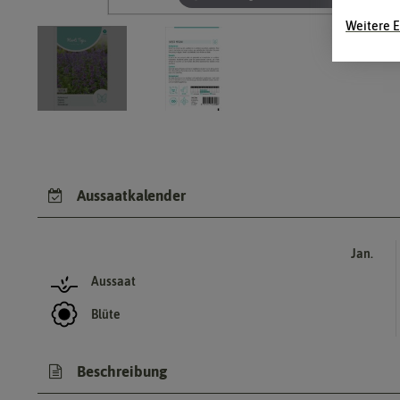
Weitere E
Aussaatkalender
Jan.
Aussaat
Blüte
Beschreibung