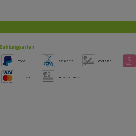
Zahlungsarten
Paypal
Lastschrift
Vorkasse
Kreditkarte
Firmenrechnung
g