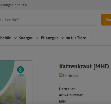
ackungseinheiten
Su
ubehör
Saatgut
Pflanzgut
❤️ für Tiere
Katzenkraut [MHD 
Hersteller:
Artikelnummer:
EAN: