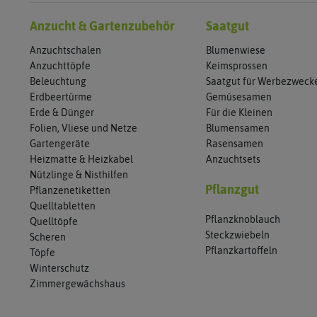
Anzucht & Gartenzubehör
Saatgut
Anzuchtschalen
Blumenwiese
Anzuchttöpfe
Keimsprossen
Beleuchtung
Saatgut für Werbezweck
Erdbeertürme
Gemüsesamen
Erde & Dünger
Für die Kleinen
Folien, Vliese und Netze
Blumensamen
Gartengeräte
Rasensamen
Heizmatte & Heizkabel
Anzuchtsets
Nützlinge & Nisthilfen
Pflanzgut
Pflanzenetiketten
Quelltabletten
Pflanzknoblauch
Quelltöpfe
Steckzwiebeln
Scheren
Pflanzkartoffeln
Töpfe
Winterschutz
Zimmergewächshaus