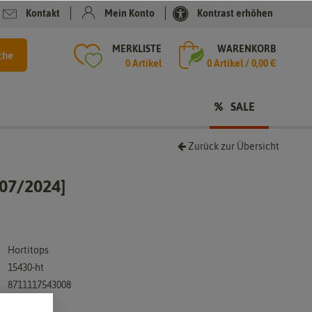
Kontakt
Mein Konto
Kontrast erhöhen
MERKLISTE
WARENKORB
che
0 Artikel
0
Artikel /
0,00 €
SALE
Zurück zur Übersicht
07/2024]
Hortitops
15430-ht
8711117543008