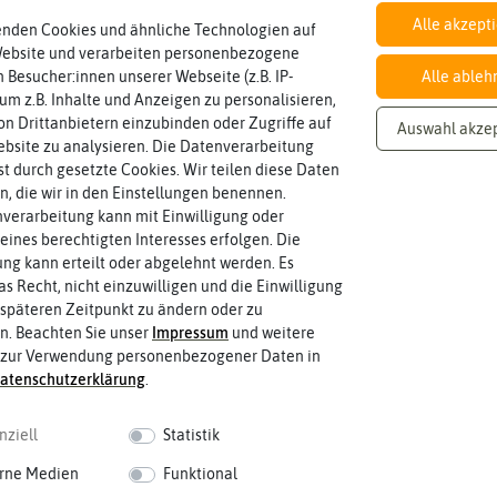
Alle akzept
enden Cookies und ähnliche Technologien auf
Website und verarbeiten personenbezogene
Inhalt
Wie viel ist enthalten
0,25 g
 Besucher:innen unserer Webseite (z.B. IP-
Alle ableh
 um z.B. Inhalte und Anzeigen zu personalisieren,
n Drittanbietern einzubinden oder Zugriffe auf
Auswahl akze
bsite zu analysieren. Die Datenverarbeitung
Blütenfarbe
rst durch gesetzte Cookies. Wir teilen diese Daten
sein.
violett
en, die wir in den Einstellungen benennen.
Wie ist die Blüte eingefärbt? Kann au
verarbeitung kann mit Einwilligung oder
eines berechtigten Interesses erfolgen. Die
g kann erteilt oder abgelehnt werden. Es
as Recht, nicht einzuwilligen und die Einwilligung
späteren Zeitpunkt zu ändern oder zu
n. Beachten Sie unser
Impressum
und weitere
 zur Verwendung personenbezogener Daten in
aten­schutz­erklärung
.
nziell
Statistik
rne Medien
Funktional
 fahren