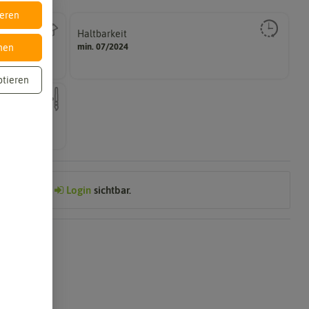
ieren
Haltbarkeit
gut keimen sollte.
min. 07/2024
nen
Zeitpunkt, bis zu dem das Saat- und Pflanzgut sehr
ptieren
ch mehrfarbig
Preis nach
Login
sichtbar.