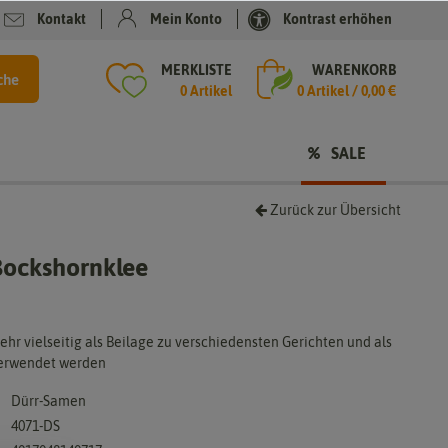
Kontakt
Mein Konto
Kontrast erhöhen
MERKLISTE
WARENKORB
che
0 Artikel
0
Artikel /
0,00 €
SALE
Zurück zur Übersicht
Bockshornklee
hr vielseitig als Beilage zu verschiedensten Gerichten und als
verwendet werden
Dürr-Samen
4071-DS