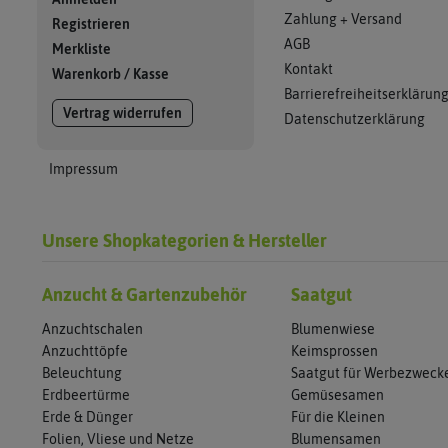
Zahlung + Versand
Registrieren
AGB
Merkliste
Kontakt
Warenkorb
/
Kasse
Barrierefreiheitserklärun
Vertrag widerrufen
Datenschutzerklärung
Impressum
Unsere Shopkategorien & Hersteller
Anzucht & Gartenzubehör
Saatgut
Anzuchtschalen
Blumenwiese
Anzuchttöpfe
Keimsprossen
Beleuchtung
Saatgut für Werbezweck
Erdbeertürme
Gemüsesamen
Erde & Dünger
Für die Kleinen
Folien, Vliese und Netze
Blumensamen