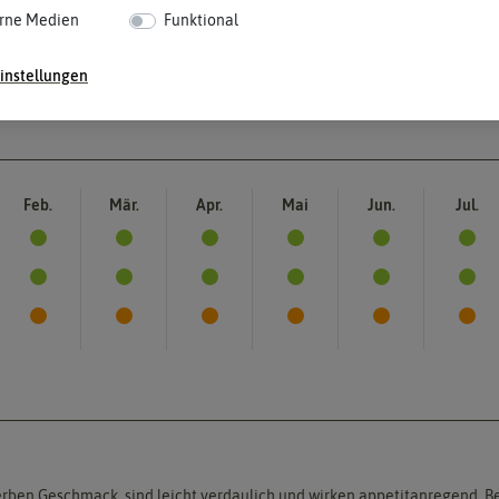
rne Medien
Funktional
instellungen
Feb.
Mär.
Apr.
Mai
Jun.
Jul.
rben Geschmack, sind leicht verdaulich und wirken appetitanregend. B