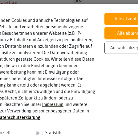
EAN:
Öko-Kontrollstelle:
Alle akzept
enden Cookies und ähnliche Technologien auf
Website und verarbeiten personenbezogene
BIO
 Besucher:innen unserer Webseite (z.B. IP-
Alle ableh
nach EG Öko-Verordnung
biologischen Landwirtschaft arbeiten.
 um z.B. Inhalte und Anzeigen zu personalisieren,
Saatgut aus Betrieben, die nach den R
n Drittanbietern einzubinden oder Zugriffe auf
Auswahl akze
bsite zu analysieren. Die Datenverarbeitung
rst durch gesetzte Cookies. Wir teilen diese Daten
en, die wir in den Einstellungen benennen.
Standort
halbschattig, sonnig, vollsonnig)
verarbeitung kann mit Einwilligung oder
Sonnig / Halbschattig
Wie viel Licht benötigt die Pflanze? (sc
eines berechtigten Interesses erfolgen. Die
g kann erteilt oder abgelehnt werden. Es
as Recht, nicht einzuwilligen und die Einwilligung
späteren Zeitpunkt zu ändern oder zu
Fruchtfarbe
Reifungsprozess hat.
grün
n. Beachten Sie unser
Impressum
und weitere
Die Farbe der reifen Frucht, die sie 
 zur Verwendung personenbezogener Daten in
aten­schutz­erklärung
.
nziell
Statistik
 fahren