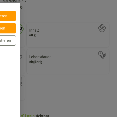
4017048140717
DE-ÖKO-006
ieren
nen
Inhalt
Wie viel ist enthalten
60 g
ichtlinien der
ptieren
Lebensdauer
zweijährig oder mehrjährig.
einjährig
hattig,
Pflanzen werden kategorisiert in: einjährig,
nach dem
Preis nach
Login
sichtbar.