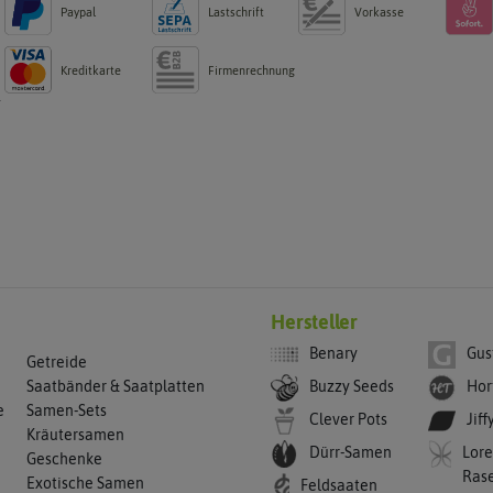
Paypal
Lastschrift
Vorkasse
Kreditkarte
Firmenrechnung
g
Hersteller
Benary
Gus
Getreide
Buzzy Seeds
Hor
Saatbänder & Saatplatten
e
Samen-Sets
Clever Pots
Jiff
Kräutersamen
Dürr-Samen
Lore
Geschenke
Ras
Exotische Samen
Feldsaaten