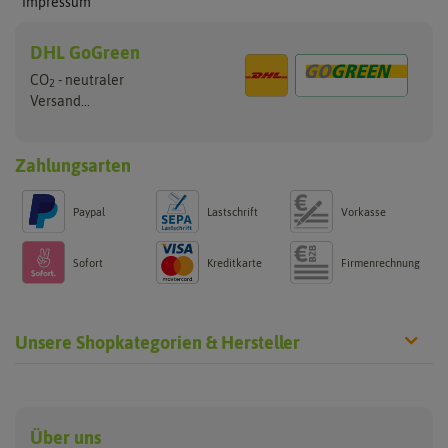
Impressum
DHL GoGreen
CO
- neutraler
2
Versand...
Zahlungsarten
Paypal
Lastschrift
Vorkasse
Sofort
Kreditkarte
Firmenrechnung
Unsere Shopkategorien & Hersteller
Anzucht & Gartenzubehör
Saatgut
Hersteller
Anzuchtschalen
Blumenwiese
Über uns