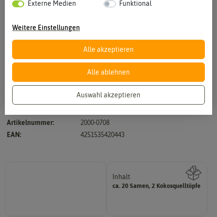
Externe Medien
Funktional
Weitere Einstellungen
Alle akzeptieren
Vergrößern durch berühren
Alle ablehnen
Auswahl akzeptieren
Hersteller:
FLORTUS
Artikelnummer:
2000-0708
EAN:
4251535420443
Inhalt
ca. 20 Samen, 2 Kokosquelltöpfe
Wie viel ist enthalten