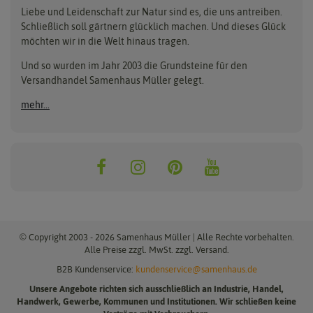
Benary
Fertil
Anzuchttöpfe
Getreide
Liebe und Leidenschaft zur Natur sind es, die uns antreiben.
Beleuchtung
Keimsprossen
Buzzy Seeds
FLORTUS
Schließlich soll gärtnern glücklich machen. Und dieses Glück
Erdbeertürme
Saatbänder & Saatplatten
möchten wir in die Welt hinaus tragen.
Clever Pots
Greenline
Erde & Dünger
Saatgut für Werbezwecke
Folien, Vliese und Netze
Samen-Sets
Und so wurden im Jahr 2003 die Grundsteine für den
Dürr-Samen
Grüne Oase
Versandhandel Samenhaus Müller gelegt.
Gartengeräte
Gemüsesamen
Feldsaaten Freudenberger
Heizmatte & Heizkabel
Kräutersamen
mehr...
Nützlinge & Nisthilfen
Für die Kleinen
Gusta Garden
Quedlinburger Saatgut
Pflanzenetiketten
Geschenke
Hortitops
ReNatura
Quelltabletten
Blumensamen
Quelltöpfe
Exotische Samen
Jiffy
ReNatura Vogelwelt
Scheren
Rasensamen
Loretta Rasensamen
Romberg
Töpfe
Jungpflanzen
Winterschutz
Anzuchtsets
Zimmergewächshaus
Baumsamen
© Copyright 2003 - 2026 Samenhaus Müller | Alle Rechte vorbehalten.
Pflanzgut
Alle Preise zzgl. MwSt. zzgl. Versand.
B2B Kundenservice:
kundenservice@samenhaus.de
Pflanzknoblauch
Unsere Angebote richten sich ausschließlich an Industrie, Handel,
Pflanzschalotten
Handwerk, Gewerbe, Kommunen und Institutionen. Wir schließen keine
Steckzwiebeln