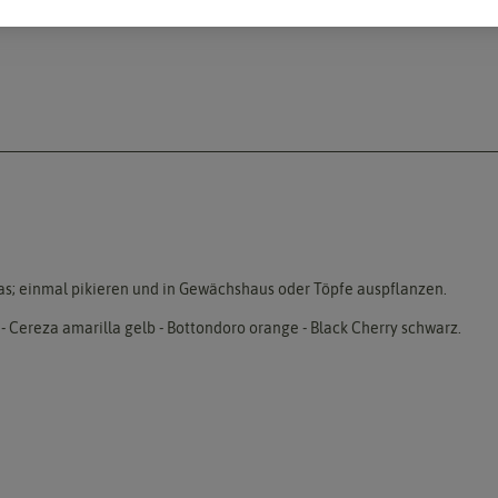
las; einmal pikieren und in Gewächshaus oder Töpfe auspflanzen.
- Cereza amarilla gelb - Bottondoro orange - Black Cherry schwarz.