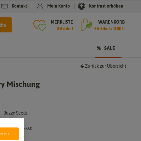
Kontakt
Mein Konto
Kontrast erhöhen
MERKLISTE
WARENKORB
che
0 Artikel
0
Artikel /
0,00 €
SALE
Zurück zur Übersicht
ry Mischung
Buzzy Seeds
002855-by
8711117028550
ieren