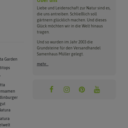
Über uns
Liebe und Leidenschaft zur Natur sind es,
die uns antreiben. Schließlich soll
gärtnern glücklich machen. Und dieses
Glück möchten wir in die Welt hinaus
tragen.
Und so wurden im Jahr 2003 die
Grundsteine für den Versandhandel
Samenhaus Müller gelegt.
ta Garden
mehr...
titops
y
tta
ensamen
linburger
gut
atura
atura
elwelt