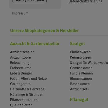
Datenschutzerklärung
Impressum
Unsere Shopkategorien & Hersteller
Anzucht & Gartenzubehör
Saatgut
Anzuchtschalen
Blumenwiese
Anzuchttöpfe
Keimsprossen
Beleuchtung
Saatgut für Werbezweck
Erdbeertürme
Gemüsesamen
Erde & Dünger
Für die Kleinen
Folien, Vliese und Netze
Blumensamen
Gartengeräte
Rasensamen
Heizmatte & Heizkabel
Anzuchtsets
Nützlinge & Nisthilfen
Pflanzgut
Pflanzenetiketten
Quelltabletten