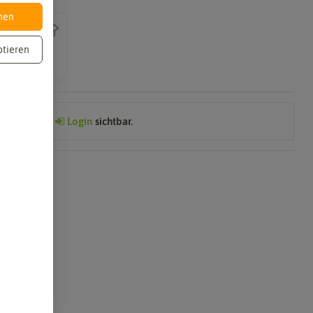
nen
ptieren
Preis nach
Login
sichtbar.