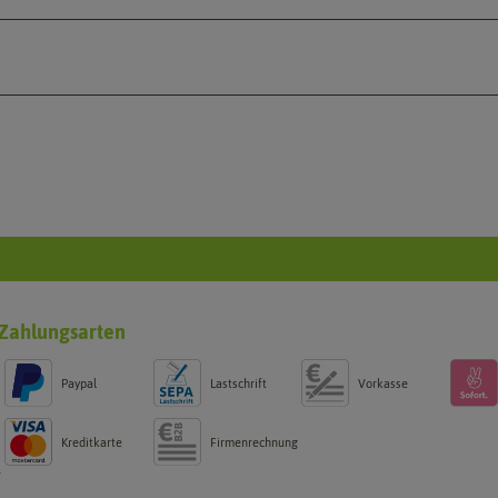
Zahlungsarten
Paypal
Lastschrift
Vorkasse
Kreditkarte
Firmenrechnung
g