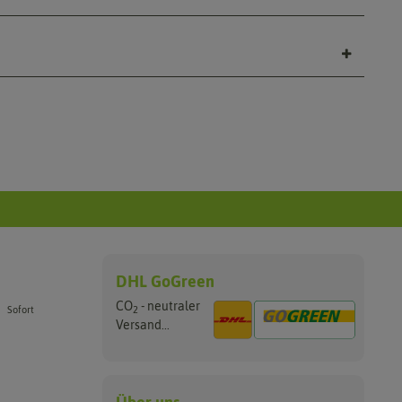
DHL GoGreen
CO
- neutraler
2
Sofort
Versand...