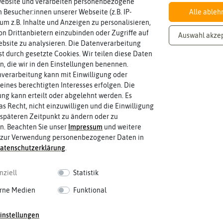
Website und verarbeiten personenbezogene
 Besucher:innen unserer Webseite (z.B. IP-
Alle ableh
 um z.B. Inhalte und Anzeigen zu personalisieren,
Inhalt
n Drittanbietern einzubinden oder Zugriffe auf
Wie viel ist enthalten
30 Korn
Auswahl akze
bsite zu analysieren. Die Datenverarbeitung
rst durch gesetzte Cookies. Wir teilen diese Daten
en, die wir in den Einstellungen benennen.
verarbeitung kann mit Einwilligung oder
eines berechtigten Interesses erfolgen. Die
g kann erteilt oder abgelehnt werden. Es
as Recht, nicht einzuwilligen und die Einwilligung
späteren Zeitpunkt zu ändern oder zu
n. Beachten Sie unser
Impressum
und weitere
 zur Verwendung personenbezogener Daten in
aten­schutz­erklärung
.
nziell
Statistik
rne Medien
Funktional
instellungen
 fahren