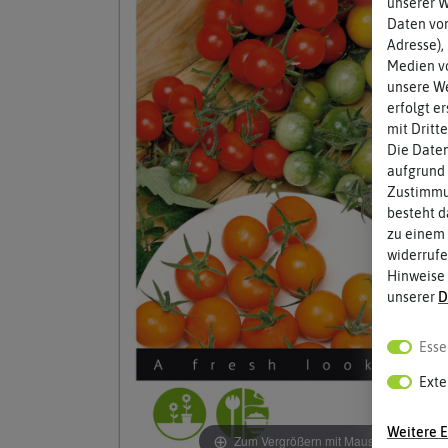
unserer 
Daten von
Adresse),
Medien vo
unsere We
erfolgt e
mit Dritt
Die Daten
aufgrund 
Zustimmun
besteht d
zu einem 
widerrufe
Hinweise
unserer
D
Esse
Exte
Weitere E
Zum Vergrößern mit Maus über das Bild