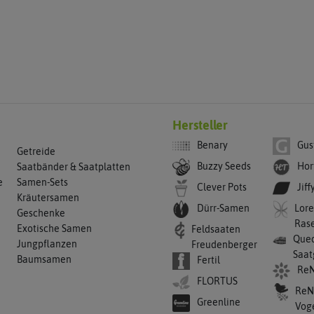
Hersteller
Benary
Gus
Getreide
Buzzy Seeds
Hor
Saatbänder & Saatplatten
e
Samen-Sets
Clever Pots
Jiff
Kräutersamen
Dürr-Samen
Lore
Geschenke
Ras
Exotische Samen
Feldsaaten
Qued
Jungpflanzen
Freudenberger
Saat
Baumsamen
Fertil
ReN
FLORTUS
ReN
Greenline
Vog