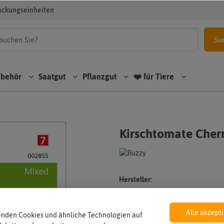
ackungseinheiten
Su
ubehör
Saatgut
Pflanzgut
❤️ für Tiere
Kirschtomate Cher
Hersteller:
Artikelnummer:
EAN:
Alle akzept
enden Cookies und ähnliche Technologien auf