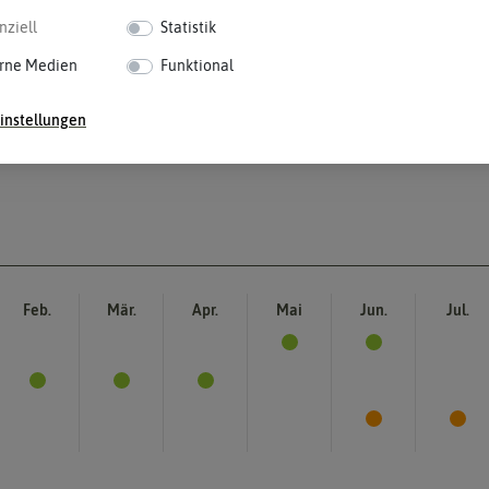
nziell
Statistik
rne Medien
Funktional
instellungen
Feb.
Mär.
Apr.
Mai
Jun.
Jul.