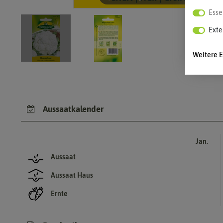
Esse
Exte
Weitere E
Aussaatkalender
Jan.
Aussaat
Aussaat Haus
Ernte