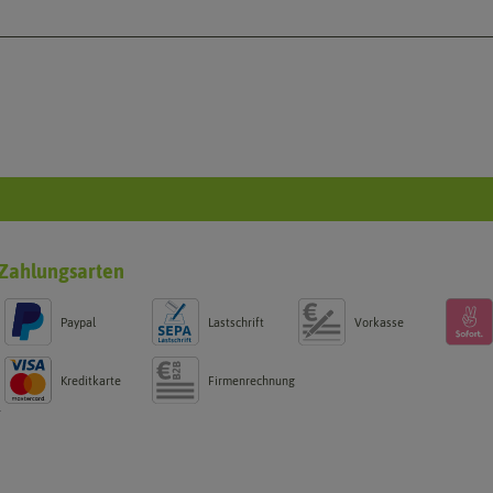
Zahlungsarten
Paypal
Lastschrift
Vorkasse
Kreditkarte
Firmenrechnung
g