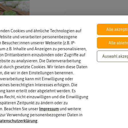
Inhalt
Wie viel ist enthalten
0,4 g (reicht für ca. 90 Pflanzen)
Alle akzept
enden Cookies und ähnliche Technologien auf
Website und verarbeiten personenbezogene
 Besucher:innen unserer Webseite (z.B. IP-
Alle ableh
 um z.B. Inhalte und Anzeigen zu personalisieren,
n Drittanbietern einzubinden oder Zugriffe auf
Auswahl akze
bsite zu analysieren. Die Datenverarbeitung
rst durch gesetzte Cookies. Wir teilen diese Daten
en, die wir in den Einstellungen benennen.
verarbeitung kann mit Einwilligung oder
eines berechtigten Interesses erfolgen. Die
g kann erteilt oder abgelehnt werden. Es
as Recht, nicht einzuwilligen und die Einwilligung
späteren Zeitpunkt zu ändern oder zu
n. Beachten Sie unser
Impressum
und weitere
 zur Verwendung personenbezogener Daten in
aten­schutz­erklärung
.
 fahren