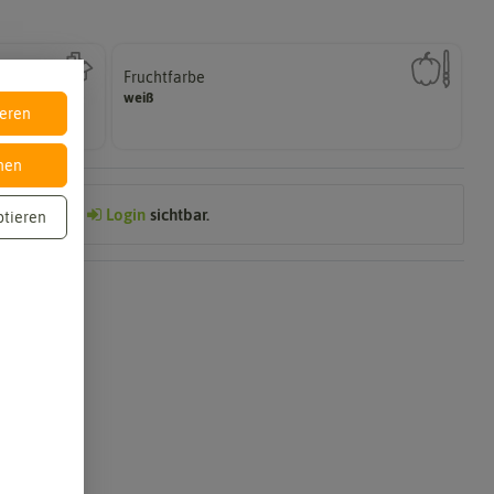
Fruchtfarbe
Reifungsprozess hat.
weiß
Die Farbe der reifen Frucht, die sie nach dem
ieren
nen
Preis nach
Login
sichtbar.
ptieren