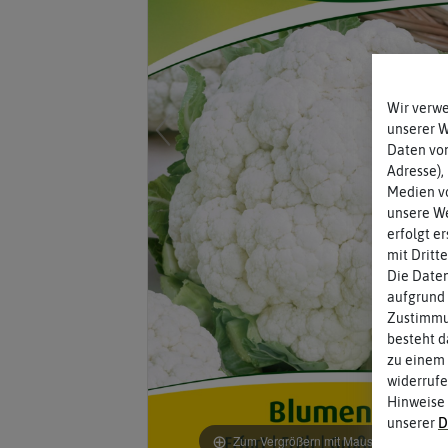
Wir verw
unserer 
Daten von
Adresse),
Medien vo
unsere We
erfolgt e
mit Dritt
Die Daten
aufgrund 
Zustimmun
besteht d
zu einem 
widerrufe
Hinweise
unserer
D
Zum Vergrößern mit Maus über das Bild