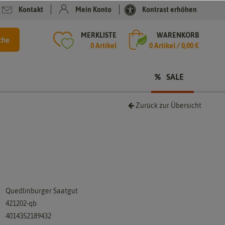
Kontakt
Mein Konto
Kontrast erhöhen
MERKLISTE
WARENKORB
che
0 Artikel
0
Artikel /
0,00 €
SALE
Zurück zur Übersicht
Quedlinburger Saatgut
421202-qb
4014352189432