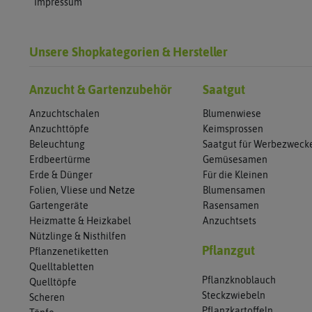
Impressum
Unsere Shopkategorien & Hersteller
Anzucht & Gartenzubehör
Saatgut
Anzuchtschalen
Blumenwiese
Anzuchttöpfe
Keimsprossen
Beleuchtung
Saatgut für Werbezweck
Erdbeertürme
Gemüsesamen
Erde & Dünger
Für die Kleinen
Folien, Vliese und Netze
Blumensamen
Gartengeräte
Rasensamen
Heizmatte & Heizkabel
Anzuchtsets
Nützlinge & Nisthilfen
Pflanzgut
Pflanzenetiketten
Quelltabletten
Pflanzknoblauch
Quelltöpfe
Steckzwiebeln
Scheren
Pflanzkartoffeln