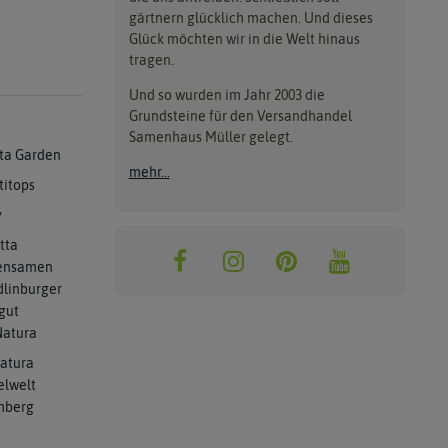
gärtnern glücklich machen. Und dieses
Glück möchten wir in die Welt hinaus
tragen.
Und so wurden im Jahr 2003 die
Grundsteine für den Versandhandel
Samenhaus Müller gelegt.
ta Garden
mehr...
titops
y
tta
ensamen
linburger
gut
atura
atura
elwelt
mberg