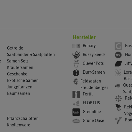
Hersteller
Benary
Gus
Getreide
Buzzy Seeds
Hor
Saatbänder & Saatplatten
e
Samen-Sets
Clever Pots
Jiff
Kräutersamen
Dürr-Samen
Lore
Geschenke
Ras
Exotische Samen
Feldsaaten
Qued
Jungpflanzen
Freudenberger
Saat
Baumsamen
Fertil
ReN
FLORTUS
ReN
Greenline
Vog
Pflanzschalotten
Ro
Grüne Oase
Knollenware